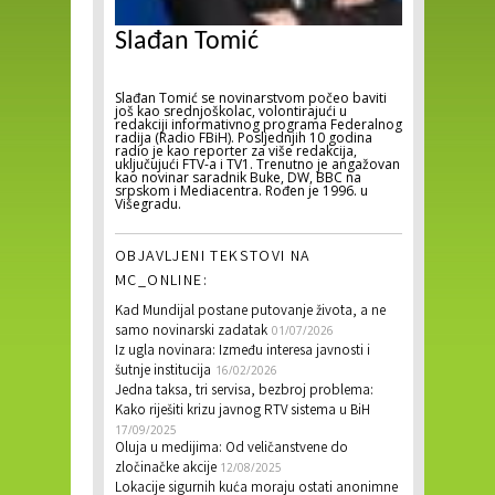
Slađan Tomić
Slađan Tomić se novinarstvom počeo baviti
još kao srednjoškolac, volontirajući u
redakciji informativnog programa Federalnog
radija (Radio FBiH). Posljednjih 10 godina
radio je kao reporter za više redakcija,
uključujući FTV-a i TV1. Trenutno je angažovan
kao novinar saradnik Buke, DW, BBC na
srpskom i Mediacentra. Rođen je 1996. u
Višegradu.
OBJAVLJENI TEKSTOVI NA
MC_ONLINE:
Kad Mundijal postane putovanje života, a ne
samo novinarski zadatak
01/07/2026
Iz ugla novinara: Između interesa javnosti i
šutnje institucija
16/02/2026
Jedna taksa, tri servisa, bezbroj problema:
Kako riješiti krizu javnog RTV sistema u BiH
17/09/2025
Oluja u medijima: Od veličanstvene do
zločinačke akcije
12/08/2025
Lokacije sigurnih kuća moraju ostati anonimne