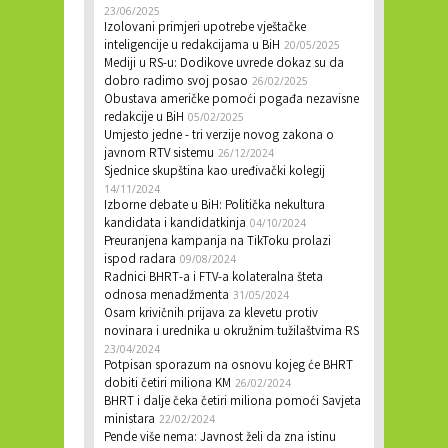
23/06/2025
Izolovani primjeri upotrebe vještačke
inteligencije u redakcijama u BiH
20/05/2025
Mediji u RS-u: Dodikove uvrede dokaz su da
dobro radimo svoj posao
26/02/2025
Obustava američke pomoći pogađa nezavisne
redakcije u BiH
05/02/2025
Umjesto jedne - tri verzije novog zakona o
javnom RTV sistemu
26/12/2024
Sjednice skupština kao uređivački kolegij
14/11/2024
Izborne debate u BiH: Politička nekultura
kandidata i kandidatkinja
04/10/2024
Preuranjena kampanja na TikToku prolazi
ispod radara
09/08/2024
Radnici BHRT-a i FTV-a kolateralna šteta
odnosa menadžmenta
31/05/2024
Osam krivičnih prijava za klevetu protiv
novinara i urednika u okružnim tužilaštvima RS
23/04/2024
Potpisan sporazum na osnovu kojeg će BHRT
dobiti četiri miliona KM
26/02/2024
BHRT i dalje čeka četiri miliona pomoći Savjeta
ministara
22/02/2024
Pende više nema: Javnost želi da zna istinu