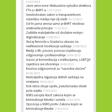
01/02/2024
Javni servis tone: Međusobne optužbe direktora
FTV-a i BHRT-a
11/01/2024
Sveobuhvatan zakon o transparentnom
vlasništvu medija nije cilj vlasti
20/12/2023
Od tri javna servisa samo je BHRT revidirao
uređivačke principe
11/10/2023
Zaštitite maloljetnike od dodatne mržnje i
stigmatizacije
31/08/2023
Slučaj femicida u Gradačcu ukazao na
neefikasnost moderacije sadržaja
22/08/2023
Mediji o Bh. povorci ponosa izvještavaju
odgovornije i profesionalnije
29/06/2023
Izazov je komunikacija s institucijama, LGBTQA
zajednica sve otvorenija
26/06/2023
Krivična odgovornost za “navodne zločine”
06/06/2023
Nedosljedna regulacija štetnih sadržaja na
mrežama
18/04/2023
Dok istina obuje cipele, pseudonauka obiđe
pola svijeta
27/03/2023
NSRS usvojila Nacrt zakona kojim se
kriminalizuje kleveta i uvreda
23/03/2023
Opozicija u NSRS protiv Zakona kojim se
kriminalizuje kleveta
21/03/2023