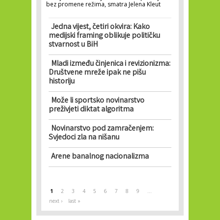
bez promene režima, smatra Jelena Kleut
Jedna vijest, četiri okvira: Kako
medijski framing oblikuje političku
stvarnost u BiH
Mladi između činjenica i revizionizma:
Društvene mreže ipak ne pišu
historiju
Može li sportsko novinarstvo
preživjeti diktat algoritma
Novinarstvo pod zamračenjem:
Svjedoci zla na nišanu
Arene banalnog nacionalizma
Pages
1
2
3
4
5
6
7
8
9
…
next ›
last »