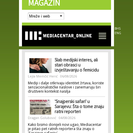
MAGAZIN
Skip to
main
content
BHS
ENG
Slab medijski interes, ali
stari obrasci u
izvještavanju o femicidu
Lejla Memčić Herić
06/08/2026
Mediji i dalje otkrivaju identitet žrtava, koriste
senzacionalističke naslove i zanemaruju širi
društveni kontekst nasilja
'Snajperski safari' u
Sarajevu: Šta o tome znaju
ratni reporteri
Dragan Golubović
04/08/2026
Kako bismo donijeli novi ugao, Mediacentar
je pitao pet ratnih reportera šta znaju o
'Sarajevo safariju'