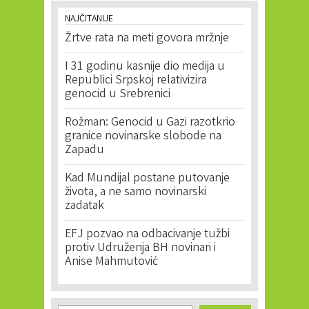
NAJČITANIJE
Žrtve rata na meti govora mržnje
I 31 godinu kasnije dio medija u
Republici Srpskoj relativizira
genocid u Srebrenici
Rožman: Genocid u Gazi razotkrio
granice novinarske slobode na
Zapadu
Kad Mundijal postane putovanje
života, a ne samo novinarski
zadatak
EFJ pozvao na odbacivanje tužbi
protiv Udruženja BH novinari i
Anise Mahmutović