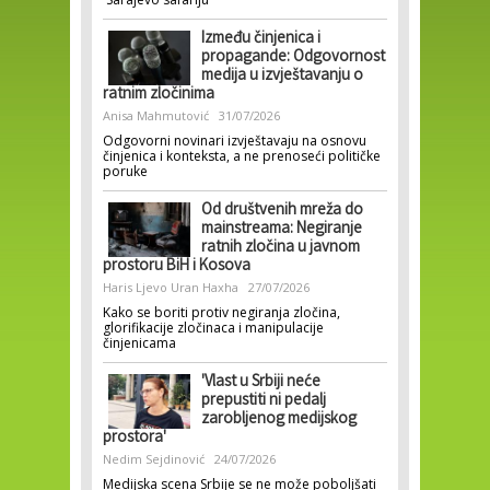
Između činjenica i
propagande: Odgovornost
medija u izvještavanju o
ratnim zločinima
Anisa Mahmutović
31/07/2026
Odgovorni novinari izvještavaju na osnovu
činjenica i konteksta, a ne prenoseći političke
poruke
Od društvenih mreža do
mainstreama: Negiranje
ratnih zločina u javnom
prostoru BiH i Kosova
Haris Ljevo
Uran Haxha
27/07/2026
Kako se boriti protiv negiranja zločina,
glorifikacije zločinaca i manipulacije
činjenicama
'Vlast u Srbiji neće
prepustiti ni pedalj
zarobljenog medijskog
prostora'
Nedim Sejdinović
24/07/2026
Medijska scena Srbije se ne može poboljšati