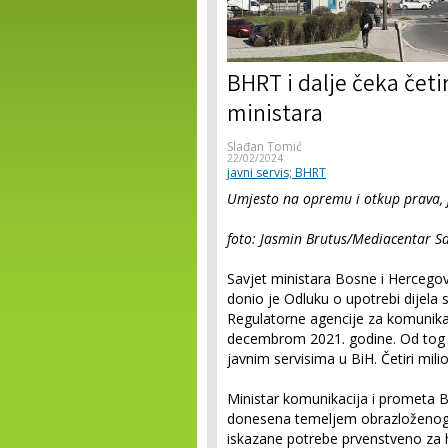
BHRT i dalje čeka četi
ministara
Slađan Tomić
22/02/2024
javni servis; BHRT
Umjesto na opremu i otkup prava, ja
foto: Jasmin Brutus/Mediacentar S
Savjet ministara Bosne i Hercegovi
donio je Odluku o upotrebi dijela
Regulatorne agencije za komunika
decembrom 2021. godine. Od tog v
javnim servisima u BiH. Četiri mili
Ministar komunikacija i prometa B
donesena temeljem obrazloženog
iskazane potrebe prvenstveno z