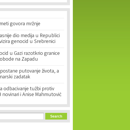
 meti govora mržnje
asnije dio medija u Republici
ivizira genocid u Srebrenici
cid u Gazi razotkrio granice
lobode na Zapadu
postane putovanje života, a
narski zadatak
 odbacivanje tužbi protiv
 novinari i Anise Mahmutović
orm