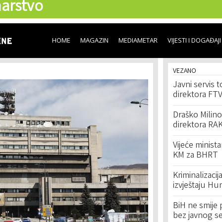
arstvo
Skip to
main
content
HOME
MAGAZIN
MEDIAMETAR
VIJESTI I DOGAĐAJI
VEZANO
Javni servis
direktora FT
Draško Milin
direktora RA
Vijeće minista
KM za BHRT
Kriminalizaci
izvještaju H
BiH ne smije 
bez javnog se