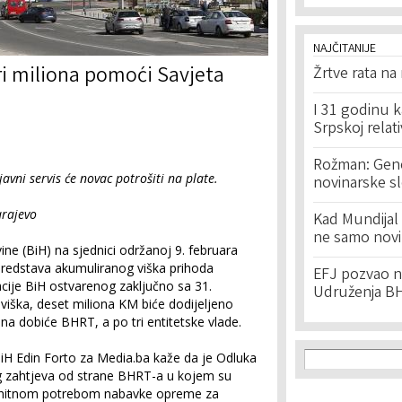
NAJČITANIJE
ri miliona pomoći Savjeta
Žrtve rata na
I 31 godinu k
Srpskoj relat
Rožman: Geno
vni servis će novac potrošiti na plate.
novinarske s
arajevo
Kad Mundijal 
ne samo novi
ne (BiH) na sjednici održanoj 9. februara
 sredstava akumuliranog viška prihoda
EFJ pozvao na
cije BiH ostvarenog zaključno sa 31.
Udruženja BH
iška, deset miliona KM biće dodijeljeno
ona dobiće BHRT, a po tri entitetske vlade.
Search f
Search
iH Edin Forto za Media.ba kaže da je Odluka
 zahtjeva od strane BHRT-a u kojem su
a hitnom potrebom nabavke opreme za