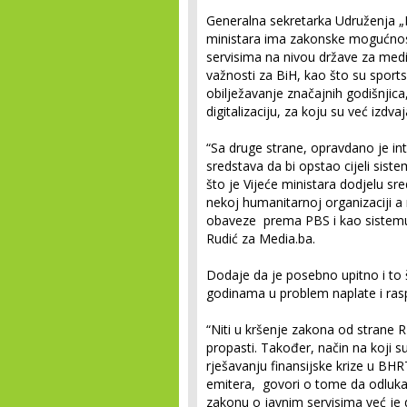
Generalna sekretarka Udruženja „
ministara ima zakonske mogućnost
servisima na nivou države za med
važnosti za BiH, kao što su sports
obilježavanje značajnih godišnjica,
digitalizaciju, za koju su već izdva
“Sa druge strane, opravdano je inte
sredstava da bi opstao cijeli sist
što je Vijeće ministara dodjelu s
nekoj humanitarnoj organizaciji a 
obaveze prema PBS i kao sistemu č
Rudić za Media.ba.
Dodaje da je posebno upitno i to š
godinama u problem naplate i ras
“Niti u kršenje zakona od strane
propasti. Također, način na koji su 
rješavanju finansijske krize u BHRT
emitera, govori o tome da odluka
zakonu o javnim servisima već je d