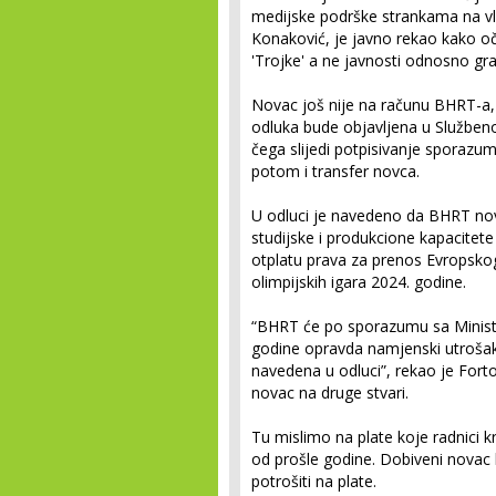
medijske podrške strankama na vl
Konaković, je javno rekao kako oč
'Trojke' a ne javnosti odnosno gra
Novac još nije na računu BHRT-a, 
odluka bude objavljena u Službeno
čega slijedi potpisivanje sporaz
potom i transfer novca.
U odluci je navedeno da BHRT no
studijske i produkcione kapacitete 
otplatu prava za prenos Evropsko
olimpijskih igara 2024. godine.
“BHRT će po sporazumu sa Minist
godine opravda namjenski utrošak
navedena u odluci”, rekao je Fort
novac na druge stvari.
Tu mislimo na plate koje radnici k
od prošle godine. Dobiveni novac
potrošiti na plate.