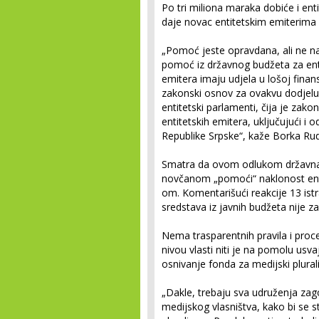
Po tri miliona maraka dobiće i enti
daje novac entitetskim emiterima i
„Pomoć jeste opravdana, ali ne na
pomoć iz državnog budžeta za enti
emitera imaju udjela u lošoj finan
zakonski osnov za ovakvu dodjelu
entitetski parlamenti, čija je za
entitetskih emitera, uključujući i 
Republike Srpske“, kaže Borka Rud
Smatra da ovom odlukom državna
novčanom „pomoći“ naklonost enti
om. Komentarišući reakcije 13 ist
sredstava iz javnih budžeta nije z
Nema trasparentnih pravila i pro
nivou vlasti niti je na pomolu usv
osnivanje fonda za medijski plura
„Dakle, trebaju sva udruženja zag
medijskog vlasništva, kako bi se s