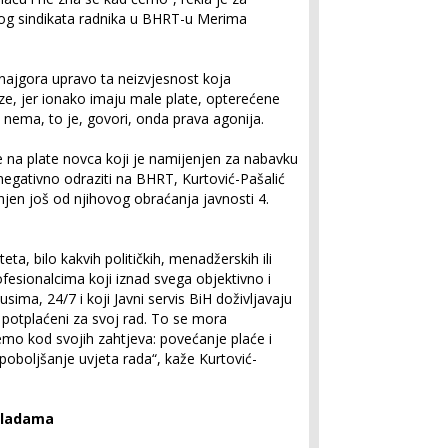
og sindikata radnika u BHRT-u Merima
najgora upravo ta neizvjesnost koja
ze, jer ionako imaju male plate, opterećene
 je nema, to je, govori, onda prava agonija.
je na plate novca koji je namijenjen za nabavku
egativno odraziti na BHRT, Kurtović-Pašalić
njen još od njihovog obraćanja javnosti 4.
teta, bilo kakvih političkih, menadžerskih ili
fesionalcima koji iznad svega objektivno i
sima, 24/7 i koji Javni servis BiH doživljavaju
 potplaćeni za svoj rad. To se mora
jemo kod svojih zahtjeva: povećanje plaće i
poboljšanje uvjeta rada“, kaže Kurtović-
vladama