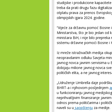
studijske i produkcione kapacitete
treba da prati drugu fazu digitaliz
otplatu prava za prenos Evropsko
olimpijskih igara 2024. godine.
“Vijeće za državnu pomoć Bosne i
Ministarstva, što je bio jedan od 
ministara BiH, i nije bilo prepr
sistemu državne pomoći Bosne i H
Iz mreže istraživačkih medija oku
neopravdanim odluku Savjeta mini
javnog novca javnim servisima u Bi
dobijaju milione javnog novca sve d
političkih elita, a ne javnog intere
„Udruženje Umbrella daje podršku
BHRT-a i njihovom posljednjem
a
u funkcioniranju javnog medijsko
neprihvatljivim finansiranje javni
odnos prema političarima i politič
naveli su u
saopštenju
za medije.