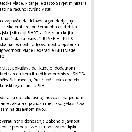
tetske vlade. Pitanje je zašto Savjet ministara
 to na račune izvršne vlasti.
 ovaj način da državni organ dodjeljuje
tetske emitere, pri čemu oba entitetska
sijskoj situaciji BHRT-a. Ne znam koji je
 budući da su osnivači RTVFBiH i RTRS
konska nadležnost i odgovornost u opstanku
odgovornosti Vlade Federacije BiH i Vlade
ić.
 vlast pokušava da „kupuje“ dodatnom
tetskih emitera ili radi kompromis sa SNDS-
raživačkih medija, Rudić kaže kako dodjela
akonski regulisana u BiH.
cedura za dodjelu javnog novca ni na jednom
ajanje zakona o javnosti medijskog vlasništva i
lizam na državnom nivou.
ovarati hitno donošenje Zakona o javnosti
tvorile pretpostavke za Fond za medijski