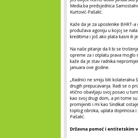
Media.ba predsjednica Samostaln
Kurtović-Pašalić.
Kaže da je za uposlenike BHRT-a 
produžava agoniju u kojoj se nala
kreditima i još ako plata kasni ili
Na naše pitanje da li bi se trošen
opreme za i otplatu prava moglo n
kaže da je stav radnika nepromije
januara ove godine.
„Radnici ne smiju biti kolateralna š
drugih prepucavanja. Radi se o pro
etično obavljaju svoj posao u turnu
kao svoj drugi dom, a pri tome su
promijeniti i mi kao Sindikat osta
toplog obroka, uplata doprinosa i 
Pašalić.
Državna pomoć i entitetskim 