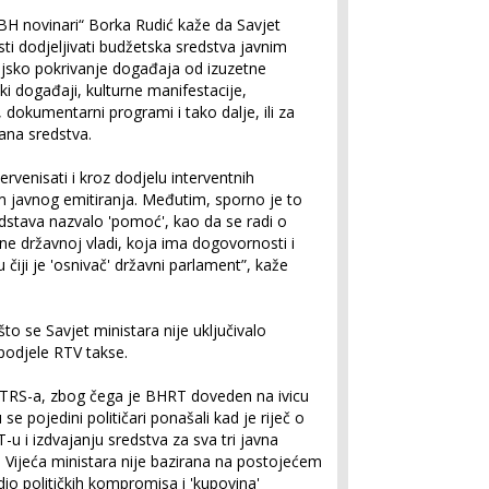
BH novinari“ Borka Rudić kaže da Savjet
i dodjeljivati budžetska sredstva javnim
ijsko pokrivanje događaja od izuzetne
ki događaji, kulturne manifestacije,
 dokumentarni programi i tako dalje, ili za
jana sredstva.
rvenisati i kroz dodjelu interventnih
em javnog emitiranja. Međutim, sporno je to
redstava nazvalo 'pomoć', kao da se radi o
ne državnoj vladi, koja ima dogovornosti i
iji je 'osnivač' državni parlament”, kaže
to se Savjet ministara nije uključivalo
podjele RTV takse.
 RTRS-a, zbog čega je BHRT doveden na ivicu
se pojedini političari ponašali kad je riječ o
-u i izdvajanju sredstva za sva tri javna
 Vijeća ministara nije bazirana na postojećem
io političkih kompromisa i 'kupovina'