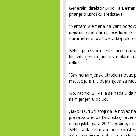
Generalni direktor BHRT-a Belmi
pitanje o utrošku sredstava.
“Nemam vremena da Vam odgovori
u administrativnim procedurama i 
Karamehmedović u kratkoj telefon
BHRT je u svom centralnom dnevni
biti izdvojen za januarske plate i
odluci.
“Sav nenamjenski utrošen novac p
institucija BiH”, objašnjava za Med
No, radnici BHRT-a se nadaju da n
namijenjen u odluci.
„Iako u Odluci stoji da je novac n
prava za prenos Evropskog prvens
olimpijskih igara 2024. godine, m
BHRT-a da će novac biti iskorišten 
još uvijek nismo dobili januarsku 