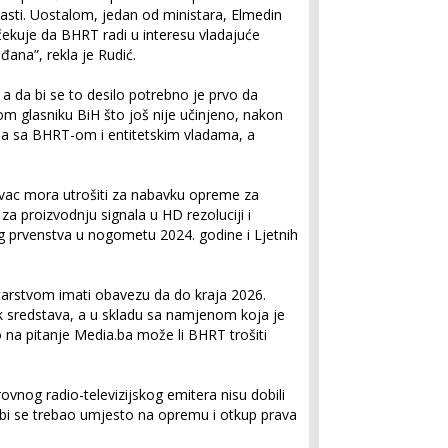
asti. Uostalom, jedan od ministara, Elmedin
ekuje da BHRT radi u interesu vladajuće
đana”, rekla je Rudić.
a da bi se to desilo potrebno je prvo da
m glasniku BiH što još nije učinjeno, nakon
uma sa BHRT-om i entitetskim vladama, a
vac mora utrošiti za nabavku opreme za
za proizvodnju signala u HD rezoluciji i
g prvenstva u nogometu 2024. godine i Ljetnih
arstvom imati obavezu da do kraja 2026.
 sredstava, a u skladu sa namjenom koja je
o na pitanje Media.ba može li BHRT trošiti
rovnog radio-televizijskog emitera nisu dobili
 bi se trebao umjesto na opremu i otkup prava