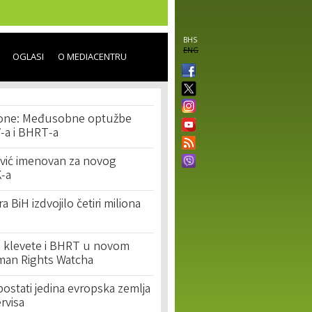
BHS
ENG
OGLASI
O MEDIACENTRU
 tone: Međusobne optužbe
V-a i BHRT-a
ović imenovan za novog
K-a
ra BiH izdvojilo četiri miliona
ja klevete i BHRT u novom
uman Rights Watcha
postati jedina evropska zemlja
rvisa