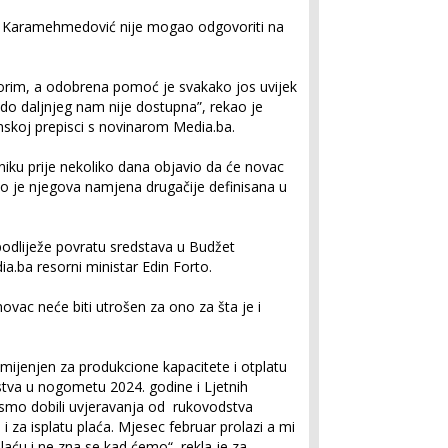
n Karamehmedović nije mogao odgovoriti na
m, a odobrena pomoć je svakako jos uvijek
do daljnjeg nam nije dostupna”, rekao je
skoj prepisci s novinarom Media.ba.
ku prije nekoliko dana objavio da će novac
ako je njegova namjena drugačije definisana u
odliježe povratu sredstava u Budžet
ia.ba resorni ministar Edin Forto.
ovac neće biti utrošen za ono za šta je i
amijenjen za produkcione kapacitete i otplatu
tva u nogometu 2024. godine i Ljetnih
i smo dobili uvjeravanja od rukovodstva
i za isplatu plaća. Mjesec februar prolazi a mi
plaću i ne zna se kad ćemo“, rekla je za