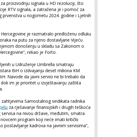
 za proizvodnju signala u HD rezoluciji, što
acije RTV signala, a zatražena je i pomoć za
g prvenstva u nogometu 2024. godine i Ljetnih
 Hercegovine je razmatralo predloženu odluku
koraka na putu za njeno dostavljane Vijeću
eka njenom donošenju u skladu sa Zakonom o
ercegovine”, rekao je Forto.
pljenih u Udruženje Umbrella smatraju
stara BiH o izdvajanju deset miliona KM
H. Navode da javni servisi ne bi trebalo da
ok im je prioritet u izvještavanju zaštita
sa.
 zahtjevima Samostalnog sindikata radnika
pelu
za rješavanje finansijskih i drugih teškoća
g servisa na nivou države, međutim, smatra
m novcem program koji neće imati kritički
ko postavljanje kadrova na javnim servisima“,