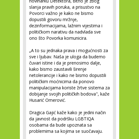
novinarku Detektora, bitno je zbog
slanja pravih poruka, a prisustvo na
Povorci važno je kako ne bismo
dopustili govoru mržnje,
dezinformacijama, lažnim vijestima i
političkom narativu da nadvlada sve
ono što Povorka komunicira.
„A to su jednaka prava i mogućnosti za
sve i ljubav. Naša je uloga da budemo
čuvari istine i da je prenosimo dalje,
kako bismo zaustavili širenje
netolerancije i kako ne bismo dopustili
političkim moćnicima da ponovo
manipulacijama koriste žrtve sistema za
dobijanje svojih političkih bodova", kaže
Husarić Omerović.
Dragica Gajić kaže kako je jedini način
da javnost da podršku LGBTIQA
osobama da bude upoznata sa
problemima sa kojima se suočavaju.