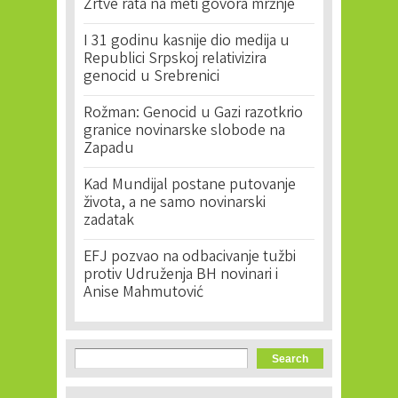
Žrtve rata na meti govora mržnje
I 31 godinu kasnije dio medija u
Republici Srpskoj relativizira
genocid u Srebrenici
Rožman: Genocid u Gazi razotkrio
granice novinarske slobode na
Zapadu
Kad Mundijal postane putovanje
života, a ne samo novinarski
zadatak
EFJ pozvao na odbacivanje tužbi
protiv Udruženja BH novinari i
Anise Mahmutović
Search form
Search