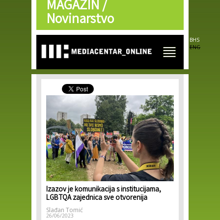
MAGAZIN /
Skip to
main
Novinarstvo
content
BHS
ENG
Izazov je komunikacija s institucijama,
LGBTQA zajednica sve otvorenija
Slađan Tomić
26/06/2023