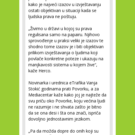
kako je najveći izazov u izvještavanju
ostati objektivan u situaciji kada se
ljudska prava ne poštuju.
„Živimo u državi u kojoj su prava
regulisana samo na papairu. Njihovo
sprovođenje u praksi veliki je izazov te
shodno tome izazov je i biti objektivan
prilikom izvještavanja o ljudima koji
povlače konkretne poteze i ukazuju na
manjkavosti sistema u kojem žive“,
kaže Herco.
Novinarka i urednica eTrafika Vanja
Stokić godinama prati Povorku, a za
Mediacentar kaže kako joj je najteže da
svu priču oko Povorke, koju većina ljudi
ne razumije i ne shvata zašto je bitno
da se ona desi i šta ona znači, ispriča
dovoljno jednostavnim jezikom.
„Pa da možda dopre do onih koji su