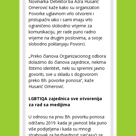
Novinarka Detektor.ba Azra Husarić
Omerović kaže kako su organizatori
Povorke uglavnom vrlo otvoreni i
pristupačni iako i sami imaju vrlo
ograničeno slobodno vrijeme za
komunikaciju, jer rade puno radno
vrijeme na drugim poslovima, a svoje
slobodno poklanjaju Povorci.
„Preko članova Organizacionog odbora
dolazimo do članova zajednice, nekima
štitimo identitet, neki su spremni javno
govoriti, sve u skladu s dogovorom
preko Bh. povorke ponosa“, kaže
Husarić Omerović.
LGBTIQA zajednica sve otvorenija
za rad sa medijima
U odnosu na prvu Bh. povorku ponosa
održanu 2019. kada je javnost bila puno
više podijeljena i kada su mnogi
strahovali za bezbjednost sjećajući se