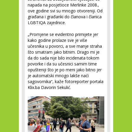
napada na posjetioce Merlinke 2008.,
ove godine svi su mnogo otvoreniji. Od
građana i građanki do članova i članica
LGBTIQA zajednice.
„Promjene se evidentno primijete jer
kako godine prolaze sve je više
učesnika u povorci, a sve manje straha
što smatram jako bitnim. Drago mi je
da do sada nije bilo incidenata tokom
povorke i da su učesnici samim time
opušteniji što je po meni jako bitno jer
je automatski mnogo lakše naći
sagovornika“, kaže fotoreporter portala
Klix.ba Davorin Sekulić.