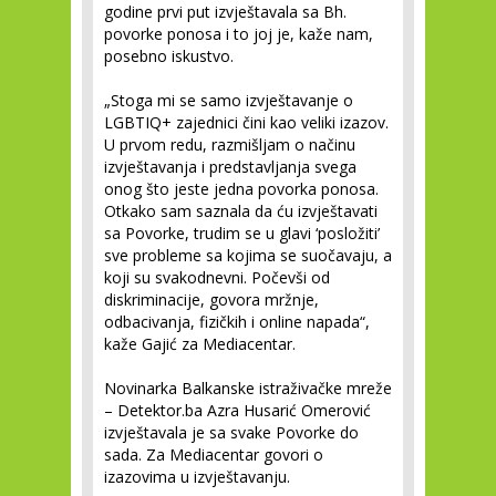
godine prvi put izvještavala sa Bh.
povorke ponosa i to joj je, kaže nam,
posebno iskustvo.
„Stoga mi se samo izvještavanje o
LGBTIQ+ zajednici čini kao veliki izazov.
U prvom redu, razmišljam o načinu
izvještavanja i predstavljanja svega
onog što jeste jedna povorka ponosa.
Otkako sam saznala da ću izvještavati
sa Povorke, trudim se u glavi ‘posložiti’
sve probleme sa kojima se suočavaju, a
koji su svakodnevni. Počevši od
diskriminacije, govora mržnje,
odbacivanja, fizičkih i online napada“,
kaže Gajić za Mediacentar.
Novinarka Balkanske istraživačke mreže
– Detektor.ba Azra Husarić Omerović
izvještavala je sa svake Povorke do
sada. Za Mediacentar govori o
izazovima u izvještavanju.