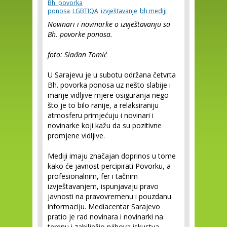
Bh. povorka
ponosa
LGBTIQA
izvještavanje
bh mediji
Novinari i novinarke o izvještavanju sa
Bh. povorke ponosa.
foto: Slađan Tomić
U Sarajevu je u subotu održana četvrta
Bh. povorka ponosa uz nešto slabije i
manje vidljive mjere osiguranja nego
što je to bilo ranije, a relaksiraniju
atmosferu primjećuju i novinari i
novinarke koji kažu da su pozitivne
promjene vidljive.
Mediji imaju značajan doprinos u tome
kako će javnost percipirati Povorku, a
profesionalnim, fer i tačnim
izvještavanjem, ispunjavaju pravo
javnosti na pravovremenu i pouzdanu
informaciju. Mediacentar Sarajevo
pratio je rad novinara i novinarki na
terenu i zabilježio njihova iskustva