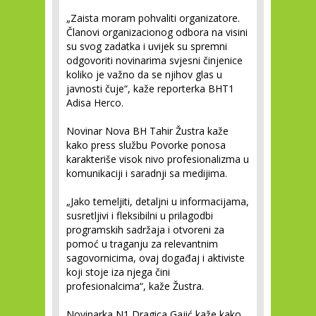
„Zaista moram pohvaliti organizatore.
Članovi organizacionog odbora na visini
su svog zadatka i uvijek su spremni
odgovoriti novinarima svjesni činjenice
koliko je važno da se njihov glas u
javnosti čuje“, kaže reporterka BHT1
Adisa Herco.
Novinar Nova BH Tahir Žustra kaže
kako press službu Povorke ponosa
karakteriše visok nivo profesionalizma u
komunikaciji i saradnji sa medijima.
„Jako temeljiti, detaljni u informacijama,
susretljivi i fleksibilni u prilagodbi
programskih sadržaja i otvoreni za
pomoć u traganju za relevantnim
sagovornicima, ovaj događaj i aktiviste
koji stoje iza njega čini
profesionalcima“, kaže Žustra.
Novinarka N1 Dragica Gajić kaže kako