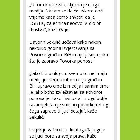
„U tom kontekstu, ključna je uloga
medija. Nadam se da će uskoro doći
vrijeme kada ćemo shvatiti da je
LGBTIQ zajednica neodvojivi dio bh.
društva“, kaže Gajić.
Davorin Sekulić uočava kako nakon
nekoliko godina izvještavanja sa
Povorke građani BiH imaju jasniju sliku
šta je zapravo Povorka ponosa.
„Jako bitnu ulogu u svemu tome imaju
mediji jer većinu informacija građani
BiH upravo crpe iz medija i samim time
je jako bitno izvještavati sa Povorke
ponosa jer tako i svi ostali mogu bolje
razumjeti šta je smisao povorke i zbog
čega zapravo ti ljudi šetaju“, kaže
Sekulić.
Uvijek je važno biti dio događaja gdje
se ljudi bore za svoja prava, kaže