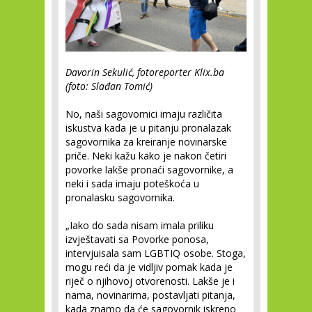
Davorin Sekulić, fotoreporter Klix.ba
(foto: Slađan Tomić)
No, naši sagovornici imaju različita
iskustva kada je u pitanju pronalazak
sagovornika za kreiranje novinarske
priče. Neki kažu kako je nakon četiri
povorke lakše pronaći sagovornike, a
neki i sada imaju poteškoća u
pronalasku sagovornika.
„Iako do sada nisam imala priliku
izvještavati sa Povorke ponosa,
intervjuisala sam LGBTIQ osobe. Stoga,
mogu reći da je vidljiv pomak kada je
riječ o njihovoj otvorenosti. Lakše je i
nama, novinarima, postavljati pitanja,
kada znamo da će sagovornik iskreno