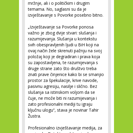
mržnje, ali i o političkim i drugim
temama. No, saglasni su da je
izvještavanje s Povorke posebno bitno.
„Izvještavanje sa Povorke ponosa
važno je zbog dvije stvari: slušanja i
razumijevanja. Slušanja u kontekstu
svih obespravljenih ljudi u BiH koji na
ovaj način žele skrenuti pažnju na svoj
položaj koji je degradiran i prava koja
su zapostavljena, te razumijevanja s
druge strane zato što društvo treba
znati prave činjenice kako bi se smanjio
prostor za špekulacije, krive navode,
pasivnu agresiju, nasilje i slično. Bez
slušanja sa istinskom voljom da se
čuje, ne može biti ni razumijevanja i
zato profesionalni mediji tu igraju
ključnu ulogu“, stava je novinar Tahir
Žustra.
Profesionalno izvještavanje medija, za