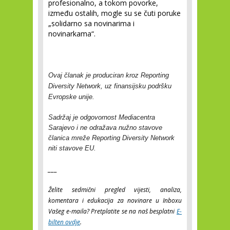
profesionalno, a tokom povorke,
između ostalih, mogle su se čuti poruke
„solidarno sa novinarima i
novinarkama“.
Ovaj članak je produciran kroz Reporting
Diversity Network, uz finansijsku podršku
Evropske unije.
Sadržaj je odgovornost Mediacentra
Sarajevo i ne odražava nužno stavove
članica mreže Reporting Diversity Network
niti stavove EU.
___
Želite sedmični pregled vijesti, analiza,
komentara i edukacija za novinare u Inboxu
Vašeg e-maila? Pretplatite se na naš besplatni
E-
bilten ovdje
.