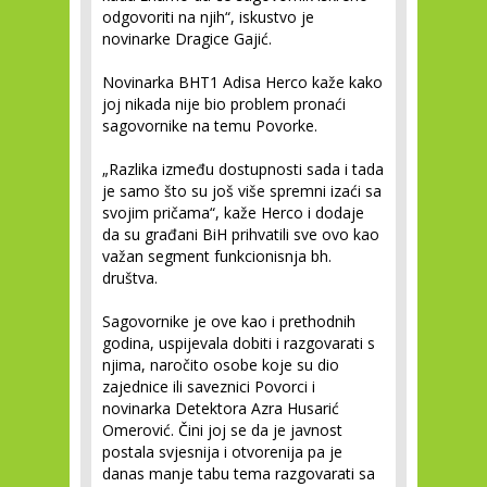
odgovoriti na njih“, iskustvo je
novinarke Dragice Gajić.
Novinarka BHT1 Adisa Herco kaže kako
joj nikada nije bio problem pronaći
sagovornike na temu Povorke.
„Razlika između dostupnosti sada i tada
je samo što su još više spremni izaći sa
svojim pričama“, kaže Herco i dodaje
da su građani BiH prihvatili sve ovo kao
važan segment funkcionisnja bh.
društva.
Sagovornike je ove kao i prethodnih
godina, uspijevala dobiti i razgovarati s
njima, naročito osobe koje su dio
zajednice ili saveznici Povorci i
novinarka Detektora Azra Husarić
Omerović. Čini joj se da je javnost
postala svjesnija i otvorenija pa je
danas manje tabu tema razgovarati sa