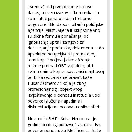
„Krenuvši od prve povorke do ove
danas, najveći izazov je komunikacija
sa institucijama od kojih trebamo
odgovore. Bilo da su u pitanju policijske
agencije, vlasti, vijeća ili skupštine vrlo
su slične formule ponašanja, od
ignorisanja upita i zahtjeva za
dostavljanje podataka, dokumenata, do
apsolutne netrpeljivosti prema ovoj
temi koju ispoljavaju kroz širenje
mržnje prema LGBT zajednici, ali i
svima onima koji su saveznici u njihovoj
borbi za ostvarivanje prava“, kaže
Husarić Omerović koja je zbog
profesionalnog i objektivnog
izvještavanja o odnosu institucija uoči
povorke izložena napadima i
diskreditacijama botova u online sferi.
Novinarka BHT1 Adisa Herco ove je
godine po drugi put izvještavala sa Bh.
povorke ponosa. Za Mediacentar kaže