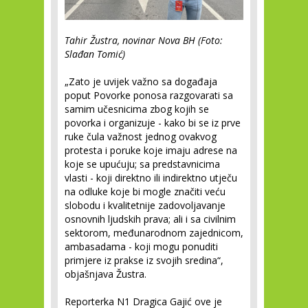
Tahir Žustra, novinar Nova BH (Foto:
Slađan Tomić)
„Zato je uvijek važno sa događaja
poput Povorke ponosa razgovarati sa
samim učesnicima zbog kojih se
povorka i organizuje - kako bi se iz prve
ruke čula važnost jednog ovakvog
protesta i poruke koje imaju adrese na
koje se upućuju; sa predstavnicima
vlasti - koji direktno ili indirektno utječu
na odluke koje bi mogle značiti veću
slobodu i kvalitetnije zadovoljavanje
osnovnih ljudskih prava; ali i sa civilnim
sektorom, međunarodnom zajednicom,
ambasadama - koji mogu ponuditi
primjere iz prakse iz svojih sredina“,
objašnjava Žustra.
Reporterka N1 Dragica Gajić ove je