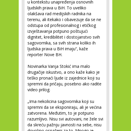
u kontekstu unapređenja osnovnih
ljudskih prava u BiH. To uveliko
olakšava rad medijskih radnika na
terenu, ali itekako i obavezuje da se ne
odstupa od profesionalnog i etičkog
izvještavanja potpuno poštujući
dignitet, kredibilitet i dostojanstvo svih
sagovornika, sa svih strana koliko ih
ljudska prava u BiH imaju“, kaže
reporter Nove BH.
Novinarka Vanja Stokić ima malo
drugačije iskustvo, a ono kaže kako je
teško pronaći ljude iz zajednice koji su
spremni da pričaju, posebno ako radite
video prilog.
„Ima nekolicina sagovornika koji su
spremni da se eksponiraju, ali je većina
zatvorena. Međutim, to je potpuno
razumljivo. Nisu svi autovani, ne žele svi
da skreću pažnju javnosti na sebe, nisu
dovoljno osnaženi za to. Mnogo je