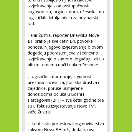
izvještavanja - od pristupačnosti
sagovornika, organizatora, učesnika, do
logističkih detalja bitnih za novinarski
rad.
Tahir Žustra, reporter Dnevnika Nove
BH pratio je sve četiri Bh. povorke
ponosa. Njegovo izvještavanje o ovom
događaju podrazumijeva višednevno
izvještavanje o samom događaju, ali i o
bitnim temama uoči i nakon Povorke.
„Logističke informacije, sigurnost
učesnika i učesnica, podrška društva i
zajednice, poruke usmjerene
donosiocima odluka u Bosni i
Hercegovini (BiH) – sve četiri godine bile
su u fokusu izvještavanja Nove TV“,
kaže Žustra.
U kontekstu profesionalnog novinarstva
kakvom Nova BH teži, dodaje, ovaj