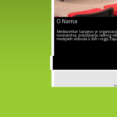
O Nama
Mediacentar Sarajevo je organizac
novinarstva, poboljšanju radnog okr
medijskih sloboda u BiH i regiji Za
Au