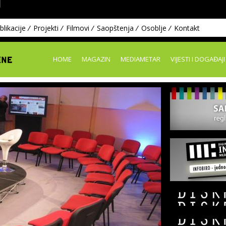
U
Skip to
main
content
blikacije
Projekti
Filmovi
Saopštenja
Osoblje
Kontakt
HOME
MAGAZIN
MEDIAMETAR
VIJESTI I DOGAĐAJI