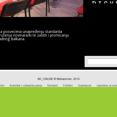
ija posvećena unapređenju standarda
uženja novinara/ki te zaštiti i promicanju
padnog Balkana.
Search fo
Search
MC_ONLINE © Mediacentar, 2014
tori
Autorska i izdavačka prava
Donatori
E-bilten
Impressum
Uputstva za aut