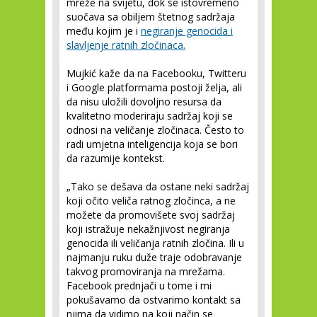
mreže na svijetu, dok se istovremeno
suočava sa obiljem štetnog sadržaja
među kojim je i
negiranje genocida i
slavljenje ratnih zločinaca.
Mujkić kaže da na Facebooku, Twitteru
i Google platformama postoji želja, ali
da nisu uložili dovoljno resursa da
kvalitetno moderiraju sadržaj koji se
odnosi na veličanje zločinaca. Često to
radi umjetna inteligencija koja se bori
da razumije kontekst.
„Tako se dešava da ostane neki sadržaj
koji očito veliča ratnog zločinca, a ne
možete da promovišete svoj sadržaj
koji istražuje nekažnjivost negiranja
genocida ili veličanja ratnih zločina. Ili u
najmanju ruku duže traje odobravanje
takvog promoviranja na mrežama.
Facebook prednjači u tome i mi
pokušavamo da ostvarimo kontakt sa
njima da vidimo na koji način se