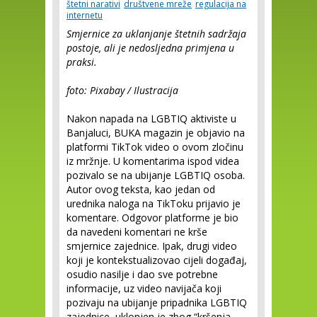
štetni narativi
društvene mreže
regulacija na
internetu
Smjernice za uklanjanje štetnih sadržaja
postoje, ali je nedosljedna primjena u
praksi.
foto: Pixabay / Ilustracija
Nakon napada na LGBTIQ aktiviste u
Banjaluci, BUKA magazin je objavio na
platformi TikTok video o ovom zločinu
iz mržnje. U komentarima ispod videa
pozivalo se na ubijanje LGBTIQ osoba.
Autor ovog teksta, kao jedan od
urednika naloga na TikToku prijavio je
komentare. Odgovor platforme je bio
da navedeni komentari ne krše
smjernice zajednice. Ipak, drugi video
koji je kontekstualizovao cijeli događaj,
osudio nasilje i dao sve potrebne
informacije, uz video navijača koji
pozivaju na ubijanje pripadnika LGBTIQ
zajednice, uklonjen je zbog “kršenja