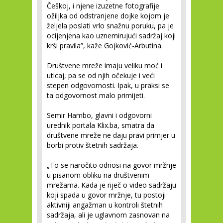
Češkoj, i njene izuzetne fotografije
ožiljka od odstranjene dojke kojom je
željela poslati vrlo snažnu poruku, pa je
ocijenjena kao uznemirujući sadržaj koji
krši pravila”, kaže Gojković-Arbutina.
Društvene mreže imaju veliku moć i
uticaj, pa se od njih očekuje i veći
stepen odgovornosti. Ipak, u praksi se
ta odgovornost malo primijeti.
Semir Hambo, glavni i odgovorni
urednik portala Klix.ba, smatra da
društvene mreže ne daju pravi primjer u
borbi protiv štetnih sadržaja.
„To se naročito odnosi na govor mržnje
u pisanom obliku na društvenim
mrežama. Kada je riječ o video sadržaju
koji spada u govor mržnje, tu postoji
aktivniji angažman u kontroli štetnih
sadržaja, ali je uglavnom zasnovan na