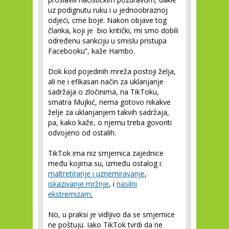
uz podignutu ruku i u jednoobraznoj
odjeći, crne boje. Nakon objave tog
članka, koji je bio kritički, mi smo dobili
određenu sankciju u smislu pristupa
Facebooku”, kaže Hambo.
Dok kod pojedinih mreža postoji želja,
ali ne i efikasan način za uklanjanje
sadržaja o zločinima, na TikToku,
smatra Mujkić, nema gotovo nikakve
želje za uklanjanjem takvih sadržaja,
pa, kako kaže, o njemu treba govoriti
odvojeno od ostalih.
TikTok ima niz smjernica zajednice
među kojima su, između ostalog i:
maltretiranje i uznemiravanje
,
iskazivanje mržnje
, i
nasilni
ekstremizam
.
No, u praksi je vidljivo da se smjernice
ne poštuju. Iako TikTok tvrdi da ne