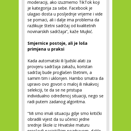
moderaciji, ako izuzmemo TikTok koji
je kategorija za sebe. Facebook je
ulagao dosta u posljednje vrijeme i vide
se pomaci, ali i dalje ima problema da
razlikuje štetni sadržaj od kvalitetnih
novinarskih sadržaja”, kaže Mujkić.
Smjernice postoje, ali je loša
primjena u praksi
Kada automatski ili ljudski alati za
provjeru sadržaja zakažu, koristan
sadržaj bude proglašen štetnim, a
samim tim i uklonjen. Hambo smatra da
upravo ovo govori o maloj ili nikakvoj
selekciji, te da se ne pristupa
individualno određenoj situaciji, nego se
radi putem zadanog algoritma.
“Mi smo imali situaciju gdje smo kritički
obradili vijest da su učenici jedne
srednje škole iz Hrvatske maturu
proslavili nacističkim pozdravom, dakle