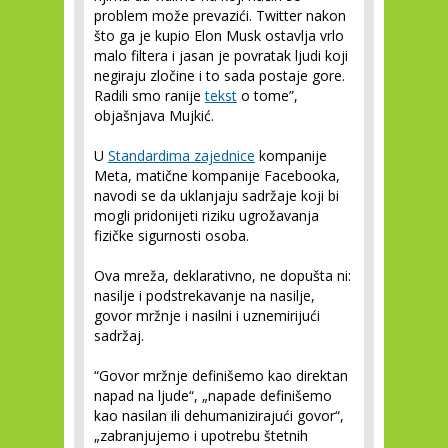
problem može prevazići. Twitter nakon
što ga je kupio Elon Musk ostavlja vrlo
malo filtera i jasan je povratak ljudi koji
negiraju zločine i to sada postaje gore.
Radili smo ranije
tekst
o tome”,
objašnjava Mujkić.
U
Standardima zajednice
kompanije
Meta, matične kompanije Facebooka,
navodi se da uklanjaju sadržaje koji bi
mogli pridonijeti riziku ugrožavanja
fizičke sigurnosti osoba.
Ova mreža, deklarativno, ne dopušta ni:
nasilje i podstrekavanje na nasilje,
govor mržnje i nasilni i uznemirijući
sadržaj.
“Govor mržnje definišemo kao direktan
napad na ljude“, „napade definišemo
kao nasilan ili dehumanizirajući govor“,
„zabranjujemo i upotrebu štetnih