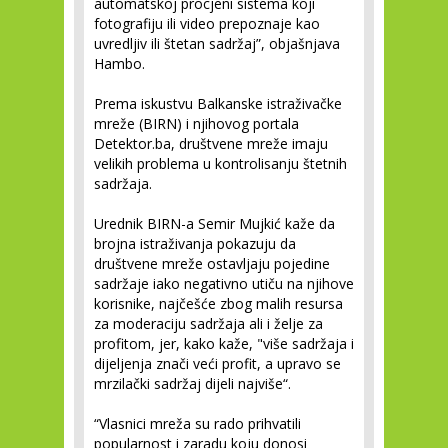
automatskoj procjeni sistema koji
fotografiju ili video prepoznaje kao
uvredljiv ili štetan sadržaj”, objašnjava
Hambo.
Prema iskustvu Balkanske istraživačke
mreže (BIRN) i njihovog portala
Detektor.ba, društvene mreže imaju
velikih problema u kontrolisanju štetnih
sadržaja.
Urednik BIRN-a Semir Mujkić kaže da
brojna istraživanja pokazuju da
društvene mreže ostavljaju pojedine
sadržaje iako negativno utiču na njihove
korisnike, najčešće zbog malih resursa
za moderaciju sadržaja ali i želje za
profitom, jer, kako kaže, "više sadržaja i
dijeljenja znači veći profit, a upravo se
mrzilački sadržaj dijeli najviše“.
“Vlasnici mreža su rado prihvatili
popularnost i zaradu koju donosi