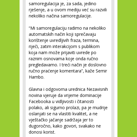
samoregulacija je, za sada, jedino
rješenje, a u ovom mediju već su razvili
nekoliko načina samoregulacije.
“Mi samoregulaciju radimo na nekoliko
automatskih način koji sprečavaju
korištenje uvredljivih fraza, termina,
riječi, zatim interakcijom s publikom
koja nam može prijaviti uvrede po
raznim osnovama koje onda ručno
pregledavamo. I treći način je doslovno
ručno praćenje komentara”, kaže Semir
Hambo.
Glavna i odgovorna urednica Nezavisnih
novina vjeruje da vrijeme dominacije
Facebooka u vidljivosti i čitanosti
polako, ali sigurno prolazi, pa je mudrije
oslanjati se na vlastiti kvalitet, a ne
vještačko jačanje sadržaja jer to
dugoročno, kako govori, svakako ne
donosi korist.