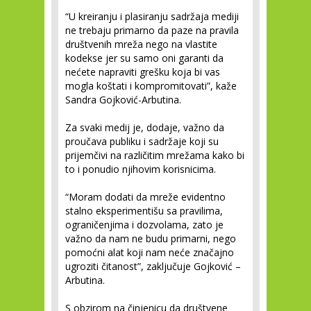
“U kreiranju i plasiranju sadržaja mediji
ne trebaju primarno da paze na pravila
društvenih mreža nego na vlastite
kodekse jer su samo oni garanti da
nećete napraviti grešku koja bi vas
mogla koštati i kompromitovati”, kaže
Sandra Gojković-Arbutina.
Za svaki medij je, dodaje, važno da
proučava publiku i sadržaje koji su
prijemčivi na različitim mrežama kako bi
to i ponudio njihovim korisnicima.
“Moram dodati da mreže evidentno
stalno eksperimentišu sa pravilima,
ograničenjima i dozvolama, zato je
važno da nam ne budu primarni, nego
pomoćni alat koji nam neće značajno
ugroziti čitanost”, zaključuje Gojković –
Arbutina.
S obzirom na činjenicu da društvene