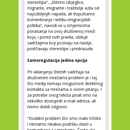
stereotipa“, „štitimo izbjeglice,
migrante, imigrante i tražitelje azila od
najozbiljnijih napada, ali dopuštamo
komentiranje i kritiku imigracijskih
politika“, navodi se u smjernicima
ponašanja na ovoj društvenoj mreži
koja, i pored ovih pravila, obiluje
sadržajima koji pozivaju na nasilje,
podržavaju stereotipe i predrasude.
Samoregulacija jedina opcija
Pri uklanjanju štetnih sadržaja na
društvenim mrežama problem je i taj
što mediji nemaju mogućnost direktnog
kontakta sa mrežama o ovom pitanju. I
za potrebe ovog teksta pisali smo na
nekoliko dostupnih e-mail adresa, ali
nismo dobili odgovor.
“Dodatni problem što smo malo tržište
i nemamo nikakvu podršku vlasti u
komunikaciji sa mrežama. Često ste