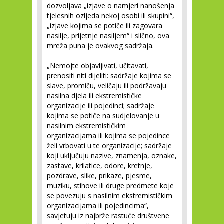
dozvoljava „izjave o namjeri nanošenja
tjelesnih ozljeda nekoj osobi ili skupini“,
„izjave kojima se potiče ili zagovara
nasilje, prijetnje nasiljem“ i slično, ova
mreža puna je ovakvog sadržaja.
„Nemojte objavljivati, učitavati,
prenositi niti dijeliti: sadržaje kojima se
slave, promiču, veličaju ili podržavaju
nasilna djela ili ekstremističke
organizacije ili pojedinci; sadržaje
kojima se potiče na sudjelovanje u
nasilnim ekstremističkim
organizacijama ili kojima se pojedince
želi vrbovati u te organizacije; sadržaje
koji uključuju nazive, znamenja, oznake,
zastave, krilatice, odore, kretnje,
pozdrave, slike, prikaze, pjesme,
muziku, stihove ili druge predmete koje
se povezuju s nasilnim ekstremističkim
organizacijama ili pojedincima“,
savjetuju iz najbrže rastuće društvene