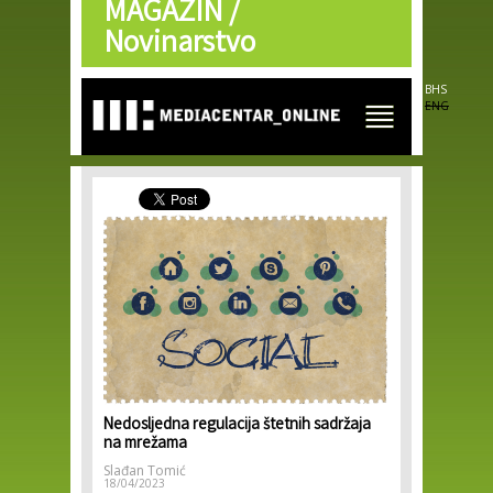
MAGAZIN /
Skip to
main
Novinarstvo
content
BHS
ENG
Nedosljedna regulacija štetnih sadržaja
na mrežama
Slađan Tomić
18/04/2023