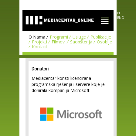
O MEDIACENTRU
Skip to
main
content
BHS
ENG
O Nama
Programi
Usluge
Publikacije
Projekti
Filmovi
Saopštenja
Osoblje
Kontakt
Donatori
Mediacentar koristi licencirana
programska rješenja i servere koje je
donirala kompanija Microsoft.