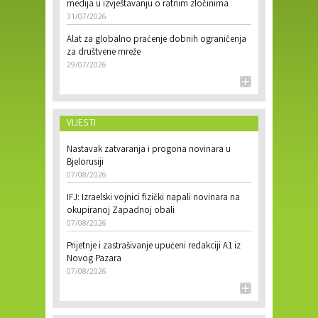
medija u izvještavanju o ratnim zločinima
31/07/2026
Alat za globalno praćenje dobnih ograničenja
za društvene mreže
29/07/2026
VIJESTI
Nastavak zatvaranja i progona novinara u
Bjelorusiji
07/08/2026
IFJ: Izraelski vojnici fizički napali novinara na
okupiranoj Zapadnoj obali
07/08/2026
Prijetnje i zastrašivanje upućeni redakciji A1 iz
Novog Pazara
07/08/2026