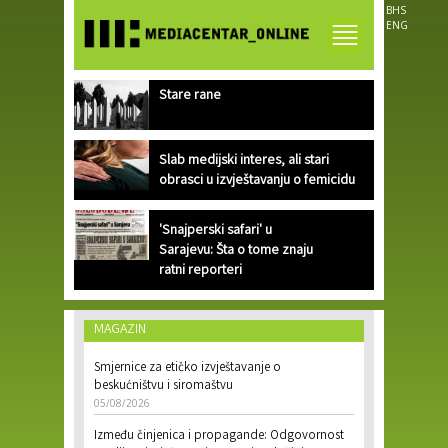
Skip to
BHS
main
ENG
content
Stare rane
Slab medijski interes, ali stari
obrasci u izvještavanju o femicidu
'Snajperski safari' u
Sarajevu: Šta o tome znaju
ratni reporteri
MAGAZIN
Smjernice za etičko izvještavanje o
beskućništvu i siromaštvu
05/08/2026
Između činjenica i propagande: Odgovornost