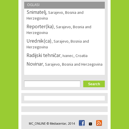
OGLASI
Snimatelj
, Sarajevo, Bosnia and
Herzegovina
Reporter(ka)
, Sarajevo, Bosnia and
Herzegovina
Urednik(ca)
, Sarajevo, Bosnia and
Herzegovina
Radijski tehničar
, Ivanec, Croatia
Novinar
, Sarajevo, Bosnia and Herzegovina
Search form
Search
MC_ONLINE © Mediacentar, 2014