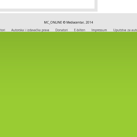
MC_ONLINE © Mediacentar, 2014
tori
Autorska i izdavačka prava
Donatori
E-bilten
Impressum
Uputstva za aut