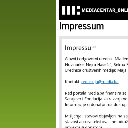
Impressum
Impressum
Glavni i odgovorni urednik: Mlade
Novinarke: Nejra Hasečić, Selma F
Urednica društvenih medija: Maja 
Kontakt:
redakcija@media.ba
Rad portala Media.ba finansira se 
Sarajevo i Fondacija za razvoj med
Informacije o donatorima dostup
Mišljenja i stavovi objavljeni na sa
stavovi autora tekstova i ne odra
projekta ili donatora.