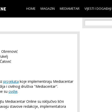
Skip to
main
HOME
MAGAZIN
MEDIAMETAR
VIJESTI I DOGAĐAJI
content
Search f
Search
n Obrenović
ukelj
Ćalović
iz
projekata
koje implementiraju Mediacentar
ija i civilnog društva "Mediacentar".
ne su
ovdje
.
jtu Mediacentar Online su isključivo lični
žavaju stavove redakcije, implementatora