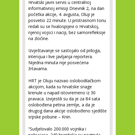
Hrvatski javni servis u centralnoj
informativnoj emisiji Dnevnik 2, na dan
početka akcije, 4. avgusta, Oluji je
posvetio 22 minute. U pristrasnom tonu
redali su se hvalospijevi o Hrvatskoj,
njenoj vojsci i naciji, bez samorefleksije
na zločine.
Izvještavanje se sastojalo od priloga,
intervjua i live javljanja reportera.
Nijedna minuta nije posvećena
žrtavama.
HRT je Oluju nazvao oslobodilačkom
akcijom, kada su hrvatske snage
krenule u napad istovremeno iz 30
pravaca. Izvijestili su da je za 84 sata
oslobođena petina zemlje, a da je
drugog dana akcije oslobođeno sjedište
srpske pobune – Knin.
“Sudjelovalo 200.000 vojnika i
policajaca, 240 branitelja su poginula,