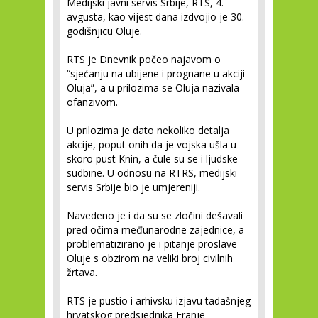
Medijski javni servis Srbije, RTS, 4.
avgusta, kao vijest dana izdvojio je 30.
godišnjicu Oluje.
RTS je Dnevnik počeo najavom o
“sjećanju na ubijene i prognane u akciji
Oluja”, a u prilozima se Oluja nazivala
ofanzivom.
U prilozima je dato nekoliko detalja
akcije, poput onih da je vojska ušla u
skoro pust Knin, a čule su se i ljudske
sudbine. U odnosu na RTRS, medijski
servis Srbije bio je umjereniji.
Navedeno je i da su se zločini dešavali
pred očima međunarodne zajednice, a
problematizirano je i pitanje proslave
Oluje s obzirom na veliki broj civilnih
žrtava.
RTS je pustio i arhivsku izjavu tadašnjeg
hrvatskog predsjednika Franje