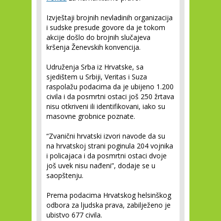
Izvještaji brojnih nevladinih organizacija
i sudske presude govore da je tokom
akcije došlo do brojnih slučajeva
kršenja Ženevskih konvencija.
Udruženja Srba iz Hrvatske, sa
sjedištem u Srbiji, Veritas i Suza
raspolažu podacima da je ubijeno 1.200
civila i da posmrtni ostaci još 250 žrtava
nisu otkriveni ili identifikovani, iako su
masovne grobnice poznate.
“Zvanični hrvatski izvori navode da su
na hrvatskoj strani poginula 204 vojnika
i policajaca i da posmrtni ostaci dvoje
još uvek nisu nađeni”, dodaje se u
saopštenju.
Prema podacima Hrvatskog helsinškog
odbora za ljudska prava, zabilježeno je
ubistvo 677 civila.