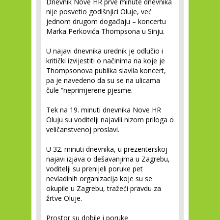
Dnevnik Nove HR prve minute dnevnika
nije posvetio godišnjici Oluje, već
jednom drugom događaju – koncertu
Marka Perkovića Thompsona u Sinju.
U najavi dnevnika urednik je odlučio i
kritički izvijestiti o načinima na koje je
Thompsonova publika slavila koncert,
pa je navedeno da su se na ulicama
čule “neprimjerene pjesme.
Tek na 19. minuti dnevnika Nove HR
Oluju su voditelji najavili nizom priloga o
veličanstvenoj proslavi.
U 32. minuti dnevnika, u prezenterskoj
najavi izjava o dešavanjima u Zagrebu,
voditelji su prenijeli poruke pet
nevladinih organizacija koje su se
okupile u Zagrebu, tražeći pravdu za
žrtve Oluje.
Prostor su dobile i poruke