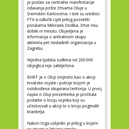
je poslao sa centralne manifestacije
odavanja pošte žrtvama Oluje u
Sremskim Karlovcima. I dok su urednici
FTV-a odlučili cijeli prilog posvetiti
porukama Milorada Dodika, žrtve nisu
dobile ni minutu. Objavljena je
informacija o antiratnom skupu
aktivista pet nevladinih organizacija u
Zagrebu.
Nijedna ljudska sudbina od 200.000
izbjeglica nije zabilježena.
BHRT je o Oluji izvijestio kao o akciji
hrvatske vojske i policije kojom je
oslobođena okupirana teritorija. U prvoj
najavi o Oluji prezenterka je pročitala
podatke o broju vojnika koji su
učestvovali u akciji te o broju poginulih
branitelja.
Nakon toga uslijedio je prilog u kojem
se govori o žrtvana srpske