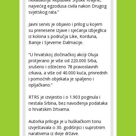
najvećeg egzodusa civila nakon Drugog
svjetskog rata.”
Javni servis je objavio i prilog u kojem
su prenesene izjave i sjećanja izbjeglica
iz kolona s područja Like, Korduna,
Banije i Sjeverne Dalmacije.
“U hrvatskoj zločinačkoj akciji Oluja
protjerano je više od 220.000 Srba,
srušeno i oštećeno 78 pravoslavnih
crkava, a više od 40.000 kuća, privrednih
i pomoćnih objekata je spaljeno i
opljačkano.”
RTRS je izvijestio i o 1.903 poginula i
nestala Srbina, bez navođenja podataka
o hrvatskim žrtvama.
Autorka priloga je u huškačkom tonu
izvještavala o 30. godišnjici i suprotnim
narativima iz dvije države.