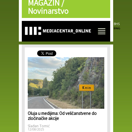
MAGAZIN /
Skip to
main
Novinarstvo
content
BHS
ENG
Oluja u medijima: Od veličanstvene do
zločinačke akcije
Slađan Tomić
12/08/2025