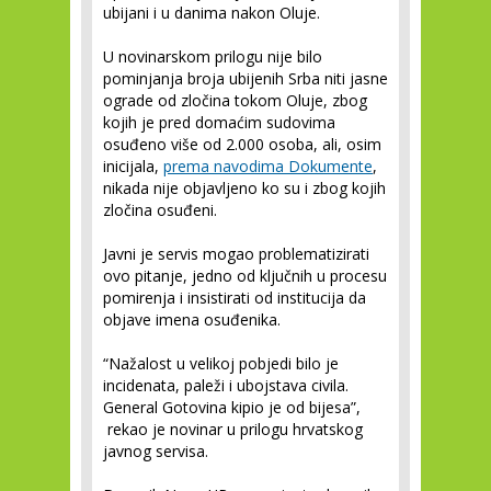
ubijani i u danima nakon Oluje.
U novinarskom prilogu nije bilo
pominjanja broja ubijenih Srba niti jasne
ograde od zločina tokom Oluje, zbog
kojih je pred domaćim sudovima
osuđeno više od 2.000 osoba, ali, osim
inicijala,
prema navodima Dokumente
,
nikada nije objavljeno ko su i zbog kojih
zločina osuđeni.
Javni je servis mogao problematizirati
ovo pitanje, jedno od ključnih u procesu
pomirenja i insistirati od institucija da
objave imena osuđenika.
“Nažalost u velikoj pobjedi bilo je
incidenata, paleži i ubojstava civila.
General Gotovina kipio je od bijesa”,
rekao je novinar u prilogu hrvatskog
javnog servisa.