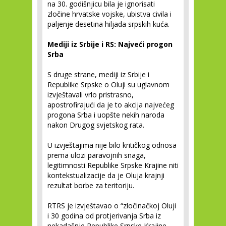
na 30. godišnjicu bila je ignorisati
zločine hrvatske vojske, ubistva civila i
paljenje desetina hiljada srpskih kuća.
Mediji iz Srbije i RS: Najveći progon
Srba
S druge strane, mediji iz Srbije i
Republike Srpske o Oluji su uglavnom
izvještavali vrlo pristrasno,
apostrofirajući da je to akcija najvećeg
progona Srba i uopšte nekih naroda
nakon Drugog svjetskog rata.
U izvještajima nije bilo kritičkog odnosa
prema ulozi paravojnih snaga,
legitimnosti Republike Srpske Krajine niti
kontekstualizacije da je Oluja krajnji
rezultat borbe za teritoriju.
RTRS je izvještavao o “zločinačkoj Oluji
i 30 godina od protjerivanja Srba iz
nekadašnje Republike Srpske Krajine,