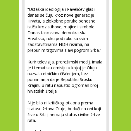
“Ustaška ideologija i Pavelićev glas i
danas se čuju kroz nove generacije
Hrvata, a zlokobne poruke ponosno
ističu kroz stihove, majice i simbole.
Danas takozvana demokratska
Hrvatska, ruku pod ruku sa svim
zaostavštinama NDH režima, na
prepunim trgovima slavi pogrom Srba.”
Kurir televizija, prorežimski medij, imala
je i tematsku emisiju u kojoj je Oluju
nazvala etničkim čišćenjem, bez
pominjanja da je Republiku Srpsku
Krajinu u ratu napustio ogroman broj
hrvatskih žitelja.
Nije bilo ni kritičkog otklona prema
statusu žrtava Oluje, budući da oni koji
žive u Srbiji nemaju status civilne žrtve
rata.