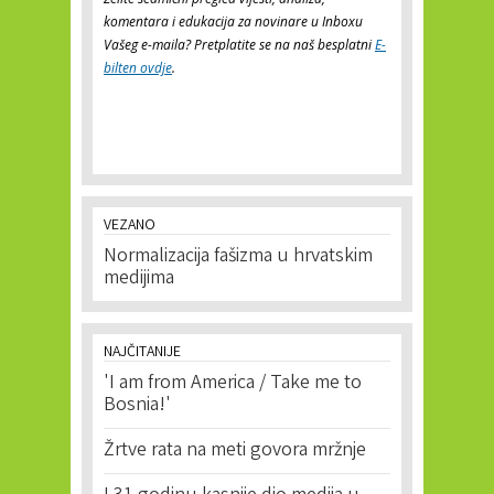
komentara i edukacija za novinare u Inboxu
Vašeg e-maila? Pretplatite se na naš besplatni
E-
bilten ovdje
.
VEZANO
Normalizacija fašizma u hrvatskim
medijima
NAJČITANIJE
'I am from America / Take me to
Bosnia!'
Žrtve rata na meti govora mržnje