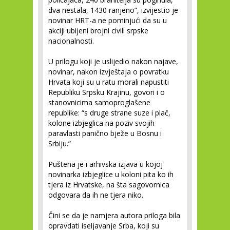
dva nestala, 1430 ranjeno”, izvijestio je
novinar HRT-a ne pominjući da su u
akciji ubijeni brojni civili srpske
nacionalnosti.
U prilogu koji je uslijedio nakon najave,
novinar, nakon izvještaja o povratku
Hrvata koji su u ratu morali napustiti
Republiku Srpsku Krajinu, govori i o
stanovnicima samoproglašene
republike: “s druge strane suze i plač,
kolone izbjeglica na poziv svojih
paravlasti panično bježe u Bosnu i
Srbiju.”
Puštena je i arhivska izjava u kojoj
novinarka izbjeglice u koloni pita ko ih
tjera iz Hrvatske, na šta sagovornica
odgovara da ih ne tjera niko.
Čini se da je namjera autora priloga bila
opravdati iseljavanje Srba, koji su