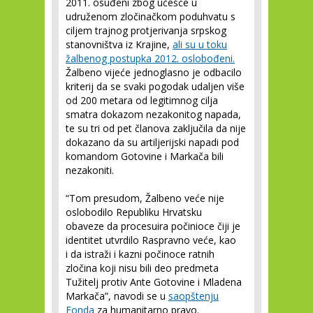
2011. osuđeni zbog učešće u
udruženom zločinačkom poduhvatu s
ciljem trajnog protjerivanja srpskog
stanovništva iz Krajine,
ali su u toku
žalbenog postupka 2012. oslobođeni.
Žalbeno vijeće jednoglasno je odbacilo
kriterij da se svaki pogodak udaljen više
od 200 metara od legitimnog cilja
smatra dokazom nezakonitog napada,
te su tri od pet članova zaključila da nije
dokazano da su artiljerijski napadi pod
komandom Gotovine i Markača bili
nezakoniti.
“Tom presudom, Žalbeno veće nije
oslobodilo Republiku Hrvatsku
obaveze da procesuira počinioce čiji je
identitet utvrdilo Raspravno veće, kao
i da istraži i kazni počinoce ratnih
zločina koji nisu bili deo predmeta
Tužitelj protiv Ante Gotovine i Mladena
Markača”, navodi se u
saopštenju
Fonda
za humanitarno pravo.