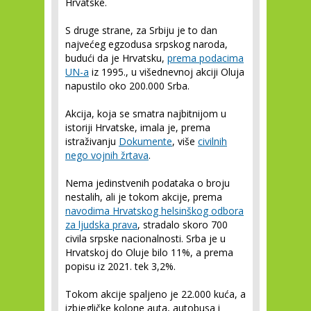
Hrvatske.
S druge strane, za Srbiju je to dan
najvećeg egzodusa srpskog naroda,
budući da je Hrvatsku,
prema podacima
UN-a
iz 1995., u višednevnoj akciji Oluja
napustilo oko 200.000 Srba.
Akcija, koja se smatra najbitnijom u
istoriji Hrvatske, imala je, prema
istraživanju
Dokumente
, više
civilnih
nego vojnih žrtava
.
Nema jedinstvenih podataka o broju
nestalih, ali je tokom akcije, prema
navodima Hrvatskog helsinškog odbora
za ljudska prava
, stradalo skoro 700
civila srpske nacionalnosti. Srba je u
Hrvatskoj do Oluje bilo 11%, a prema
popisu iz 2021. tek 3,2%.
Tokom akcije spaljeno je 22.000 kuća, a
izbjegličke kolone auta, autobusa i