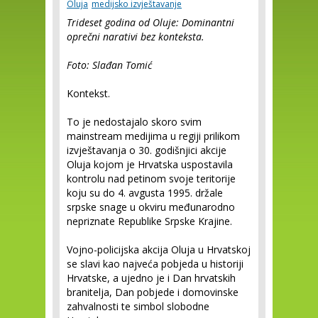
Oluja
medijsko izvještavanje
Trideset godina od Oluje: Dominantni
oprečni narativi bez konteksta.
Foto: Slađan Tomić
Kontekst.
To je nedostajalo skoro svim
mainstream medijima u regiji prilikom
izvještavanja o 30. godišnjici akcije
Oluja kojom je Hrvatska uspostavila
kontrolu nad petinom svoje teritorije
koju su do 4. avgusta 1995. držale
srpske snage u okviru međunarodno
nepriznate Republike Srpske Krajine.
Vojno-policijska akcija Oluja u Hrvatskoj
se slavi kao najveća pobjeda u historiji
Hrvatske, a ujedno je i Dan hrvatskih
branitelja, Dan pobjede i domovinske
zahvalnosti te simbol slobodne