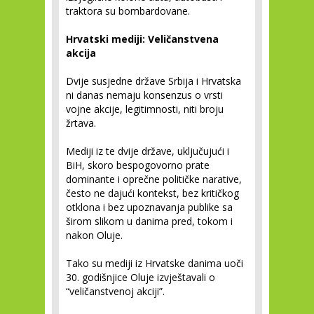
traktora su bombardovane.
Hrvatski mediji: Veličanstvena
akcija
Dvije susjedne države Srbija i Hrvatska
ni danas nemaju konsenzus o vrsti
vojne akcije, legitimnosti, niti broju
žrtava.
Mediji iz te dvije države, uključujući i
BiH, skoro bespogovorno prate
dominante i oprečne političke narative,
često ne dajući kontekst, bez kritičkog
otklona i bez upoznavanja publike sa
širom slikom u danima pred, tokom i
nakon Oluje.
Tako su mediji iz Hrvatske danima uoči
30. godišnjice Oluje izvještavali o
“veličanstvenoj akciji”.