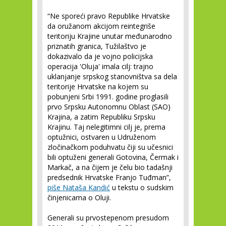
“Ne sporeći pravo Republike Hrvatske
da oružanom akcijom reintegriše
teritoriju Krajine unutar međunarodno
priznatih granica, Tužilaštvo je
dokazivalo da je vojno policijska
operacija 'Oluja' imala cilj: trajno
uklanjanje srpskog stanovništva sa dela
teritorije Hrvatske na kojem su
pobunjeni Srbi 1991. godine proglasili
prvo Srpsku Autonomnu Oblast (SAO)
Krajina, a zatim Republiku Srpsku
Krajinu. Taj nelegitimni cilj je, prema
optužnici, ostvaren u Udruženom
zločinačkom poduhvatu čiji su učesnici
bili optuženi generali Gotovina, Čermak i
Markač, a na čijem je čelu bio tadašnji
predsednik Hrvatske Franjo Tuđman”,
piše Nataša Kandić
u tekstu o sudskim
činjenicama o Oluji.
Generali su prvostepenom presudom