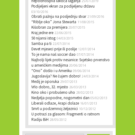
nepodnošljiva lakoća laganja
25/07/2019
Podijeljeni ekran za podijeljenu državu
03/10/2016
Obrati pažnju na posljednju stvar
21/09/2016
“Riblje oko” Jona Stewarta
11/08/2015
Kišobran za premijera
20/07/2015
Kraj jedne ere
22/06/2015
50 nijansi istog
04/03/2015
Samba pa ti
22/07/2014
Devet mjeseci prije ili poslije
12/07/2014
To je nama naš soccer dao
07/07/2014
Najbolji lijek protiv nesanice: Svjetsko prvenstvo
u američkim medijima
20/06/2014
“Ono” došlo i u Ameriku
09/06/2014
Jugoslavija? Ne čujem dobro!
24/03/2014
Medij je oporuka
29/07/2013
Vrlo dobro, 32. mjesto
26/03/2013
Kino oko i probušeno uho
28/02/2013
Nedjelja popodne, nogometni dan
05/02/2013
Liberali odlaze, Arapi dolaze
16/01/2013
Smrt u podzemnoj željeznici
10/12/2012
U potrazi za glasom: Fragmenti o ratnom
Radiju BiH
28/05/2012