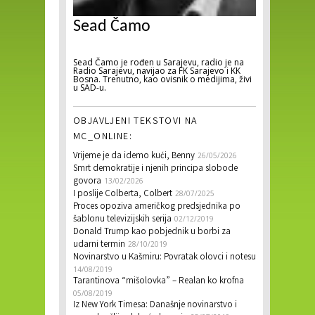
Sead Čamo
Sead Čamo je rođen u Sarajevu, radio je na
Radio Sarajevu, navijao za FK Sarajevo i KK
Bosna. Trenutno, kao ovisnik o medijima, živi
u SAD-u.
OBJAVLJENI TEKSTOVI NA
MC_ONLINE:
Vrijeme je da idemo kući, Benny
26/05/2026
Smrt demokratije i njenih principa slobode
govora
13/02/2026
I poslije Colberta, Colbert
28/07/2025
Proces opoziva američkog predsjednika po
šablonu televizijskih serija
02/12/2019
Donald Trump kao pobjednik u borbi za
udarni termin
28/10/2019
Novinarstvo u Kašmiru: Povratak olovci i notesu
14/08/2019
Tarantinova “mišolovka” – Realan ko krofna
05/08/2019
Iz New York Timesa: Današnje novinarstvo i