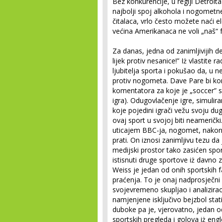
Bez konkurencije, u regiji Detroita 
najbolji spoj alkohola i nogometn
čitalaca, vrlo često možete naći 
većina Amerikanaca ne voli „naš“ f
Za danas, jedna od zanimljivijih def
lijek protiv nesanice!” Iż vlastit
ljubitelja sporta i pokušao da, 
protiv nogometa. Dave Pare bi ko
komentatora za koje je „soccer” s
igra). Odugovlačenje igre, simulira
koje pojedini igrači vežu svoju du
ovaj sport u svojoj biti neamerič
uticajem BBC-ja, nogomet, nakon ho
prati. On iznosi zanimljivu tezu da
medijski prostor tako zasićen s
istisnuti druge sportove iż davno
Weiss je jedan od onih sportskih f
praćenja. To je onaj nadprosječni
svojevremeno skupljao i analizir
namjenjene isključivo bejzbol sta
duboke pa je, vjerovatno, jedan od
sportskih pregleda i golova iż engle