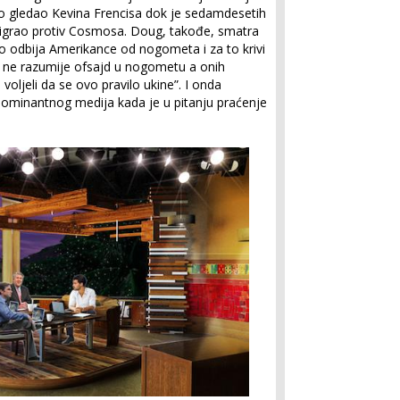
živo gledao Kevina Frencisa dok je sedamdesetih
, igrao protiv Cosmosa. Doug, takođe, smatra
o odbija Amerikance od nogometa i za to krivi
 ne razumije ofsajd u nogometu a onih
 voljeli da se ovo pravilo ukine”. I onda
 dominantnog medija kada je u pitanju praćenje