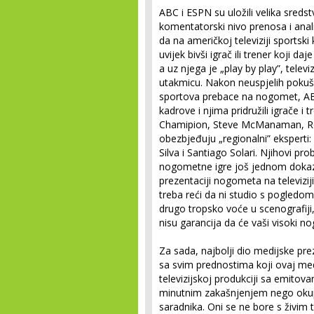
ABC i ESPN su uložili velika sredst
komentatorski nivo prenosa i anal
da na američkoj televiziji sportsk
uvijek bivši igrač ili trener koji
a uz njega je „play by play”, telev
utakmicu. Nakon neuspjelih pokušaj
sportova prebace na nogomet, ABC
kadrove i njima pridružili igrače 
Chamipion, Steve McManaman, Rob
obezbjeđuju „regionalni” eksperti:
Silva i Santiago Solari. Njihovi prob
nogometne igre još jednom dokaz
prezentaciji nogometa na televiziji
treba reći da ni studio s pogledo
drugo tropsko voće u scenografiji,
nisu garancija da će vaši visoki no
Za sada, najbolji dio medijske pre
sa svim prednostima koji ovaj me
televizijskoj produkciji sa emitov
minutnim zakašnjenjem nego okupl
saradnika. Oni se ne bore s živim 