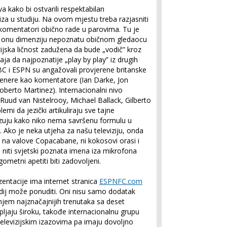
va kako bi ostvarili respektabilan
iza u studiju. Na ovom mjestu treba razjasniti
i komentatori obično rade u parovima. Tu je
 daje onu dimenziju nepoznatu običnom gledaocu
izijska ličnost zadužena da bude „vodič” kroz
a da najpoznatije „play by play” iz drugih
 i ESPN su angažovali provjerene britanske
i trenere kao komentatore (Ian Darke, Jon
erto Martinez). Internacionalni nivo
 Ruud van Nistelrooy, Michael Ballack, Gilberto
lemi da jezički artikuliraju sve tajne
uju kako niko nema savršenu formulu u
. Ako je neka utjeha za našu televiziju, onda
m na valove Copacabane, ni kokosovi orasi i
 niti svjetski poznata imena iza mikrofona
gometni apetiti biti zadovoljeni.
zentacije ima internet stranica
ESPNFC.com
dij može ponuditi. Oni nisu samo dodatak
anjem najznačajnijih trenutaka sa deset
jaju široku, takođe internacionalnu grupu
televizijskim izazovima pa imaju dovoljno