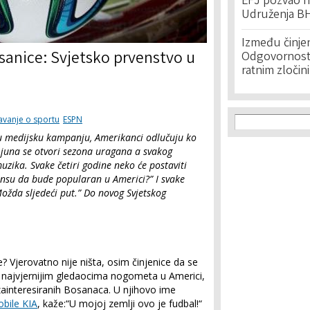
EFJ pozvao na
Udruženja BH
Između činje
nesanice: Svjetsko prvenstvo u
Odgovornost 
ratnim zločin
Search f
Search
tavanje o sportu
ESPN
nu medijsku kampanju, Amerikanci odlučuju ko
og juna se otvori sezona uragana a svakog
zika. Svake četiri godine neko će postaviti
šansu da bude popularan u Americi?” I svake
”Možda sljedeći put.” Do novog Svjetskog
e? Vjerovatno nije ništa, osim činjenice da se
e najvjernijim gledaocima nogometa u Americi,
o zainteresiranih Bosanaca. U njihovo ime
bile KIA
, kaže:“U mojoj zemlji ovo je fudbal!“