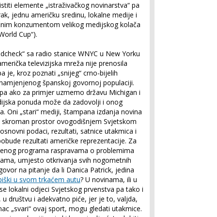
titi elemente „istraživačkog novinarstva“ pa
ak, jednu američku sredinu, lokalne medije i
čnim konzumentom velikog medijskog kolača
World Cup“).
ndcheck“ sa radio stanice WNYC u New Yorku
merička televizijska mreža nije prenosila
 je, kroz poznati „snijeg“ crno-bijelih
 namjenjenog španskoj govornoj populaciji.
, pa ako za primjer uzmemo državu Michigan i
dijska ponuda može da zadovolji i onog
. Oni „stari“ mediji, štampana izdanja novina
aju skroman prostor ovogodišnjem Svjetskom
osnovni podaci, rezultati, satnice utakmica i
 pobude rezultati američke reprezentacije. Za
tvorenog programa raspravama o problemima
inama, umjesto otkrivanja svih nogometnih
dgovor na pitanje da li Danica Patrick, jedina
piški u svom trkaćem autu
? U novinama, ili u
se lokalni odjeci Svjetskog prvenstva pa tako i
 u društvu i adekvatno piće, jer je to, valjda,
nac „svari“ ovaj sport, mogu gledati utakmice.