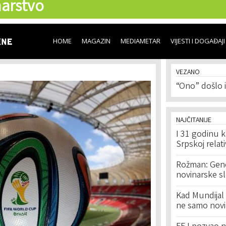
arstvo
Skip to
main
content
HOME
MAGAZIN
MEDIAMETAR
VIJESTI I DOGAĐAJI
VEZANO
“Ono” došlo 
NAJČITANIJE
I 31 godinu k
Srpskoj relat
Rožman: Geno
novinarske s
Kad Mundijal 
ne samo novi