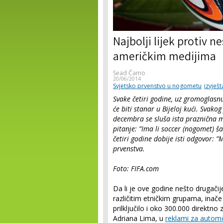
Najbolji lijek protiv 
američkim medijima
Sead Čamo
20/06/2014
Svjetsko prvenstvo u nogometu
izvješ
Svake četiri godine, uz gromoglas
će biti stanar u Bijeloj kući. Svak
decembra se sluša ista praznična mu
pitanje: ”Ima li soccer (nogomet) 
četiri godine dobije isti odgovor: 
prvenstva.
Foto: FIFA.com
Da li je ove godine nešto drugačij
različitim etničkim grupama, inač
prilključilo i oko 300.000 direktn
Adriana Lima, u
reklami za automo