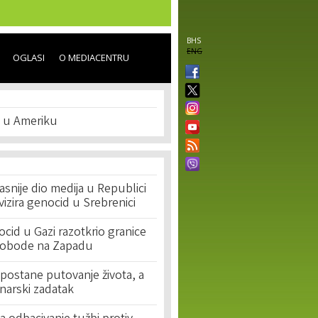
BHS
ENG
OGLASI
O MEDIACENTRU
i u Ameriku
asnije dio medija u Republici
ivizira genocid u Srebrenici
cid u Gazi razotkrio granice
lobode na Zapadu
postane putovanje života, a
narski zadatak