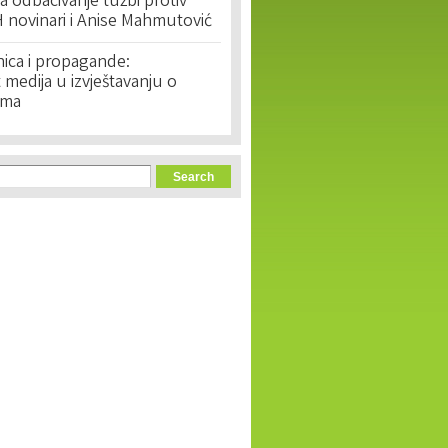
 odbacivanje tužbi protiv
 novinari i Anise Mahmutović
nica i propagande:
medija u izvještavanju o
ima
orm