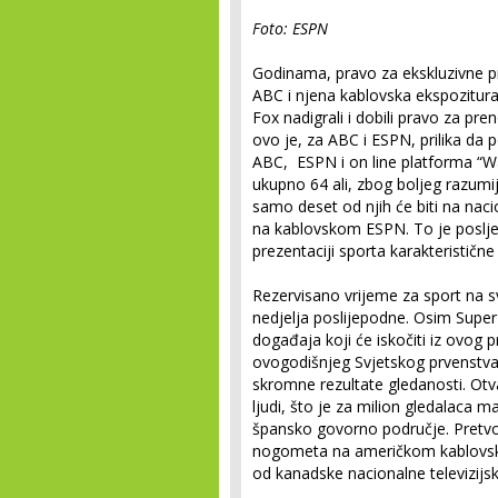
Foto: ESPN
Godinama, pravo za ekskluzivne p
ABC i njena kablovska ekspozitur
Fox nadigrali i dobili pravo za pr
ovo je, za ABC i ESPN, prilika da
ABC, ESPN i on line platforma “W
ukupno 64 ali, zbog boljeg razumi
samo deset od njih će biti na nac
na kablovskom ESPN. To je poslj
prezentaciji sporta karakteristične
Rezervisano vrijeme za sport na 
nedjelja poslijepodne. Osim Supe
događaja koji će iskočiti iz ovog p
ovogodišnjeg Svjetskog prvenstva,
skromne rezultate gledanosti. Otva
ljudi, što je za milion gledalaca 
špansko govorno područje. Pretvo
nogometa na američkom kablovsko
od kanadske nacionalne televizij