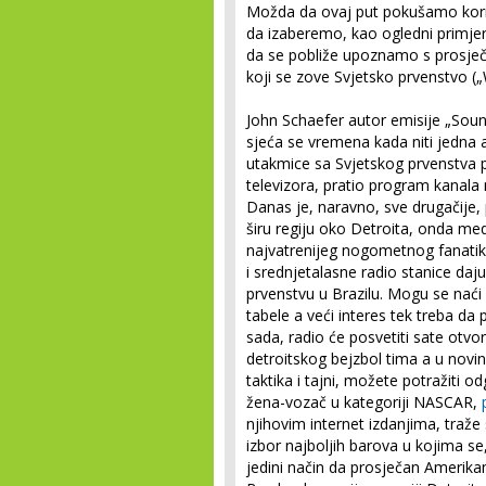
Možda da ovaj put pokušamo koris
da izaberemo, kao ogledni primjer
da se pobliže upoznamo s prosje
koji se zove Svjetsko prvenstvo („
John Schaefer autor emisije „Sou
sjeća se vremena kada niti jedna a
utakmice sa Svjetskog prvenstva pa
televizora, pratio program kanala
Danas je, naravno, sve drugačije
širu regiju oko Detroita, onda me
najvatrenijeg nogometnog fanatika
i srednjetalasne radio stanice d
prvenstvu u Brazilu. Mogu se naći 
tabele a veći interes tek treba da
sada, radio će posvetiti sate o
detroitskog bejzbol tima a u nov
taktika i tajni, možete potražiti o
žena-vozač u kategoriji NASCAR,
njihovim internet izdanjima, traže 
izbor najboljih barova u kojima se,
jedini način da prosječan Amerika