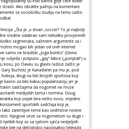
najpopularniji su irski barovi gdje ćete dobiti
e strasti. Ako obratite pažnju na komentare
elemente za sociološku studiju na temu zašto
udbal.
inicija: „Šta je ,u stvari ,soccer? To je najbolji
e radne sredine odabrao sam nekoliko provjerenih
u nekoliko segmenata, sažmem argumente za i
motno mogao biti jedan od onih internet
ve samo ne brazilski „joga bonito” (Divna
nje ozljeda i potpuno „gay” kikice („ponytail”) u
gu kosu, po Daveu su glavni razlozi zašto je
ki. Gary Bucholz je Kanađanin pa mu je, pod
keja, drugi na listi brojnih sportova koji
 je kasno za bilo kakvu popularizaciju jer je
portskim sadržajima da nogomet ne może
 zacrtanih medijskih šema i termina. Doug
anatika koji uvijek bira nešto novo, vrijedno
 konzument sportskih sadržaja koji je,
ao tako zanimljive teme kao sedmične novine
tistici. Njegove veze sa nogometom su duge i
 rijetkih koji se sa sjetom sjeća nedjeljnih
ske lige na detroitskoj nacionalnoj televiziji