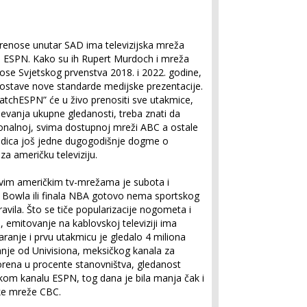
renose unutar SAD ima televizijska mreža
a ESPN. Kako su ih Rupert Murdoch i mreža
enose Svjetskog prvenstva 2018. i 2022. godine,
 postave nove standarde medijske prezentacije.
atchESPN” će u živo prenositi sve utakmice,
jevanja ukupne gledanosti, treba znati da
ionalnoj, svima dostupnoj mreži ABC a ostale
edica još jedne dugogodišnje dogme o
 za američku televiziju.
svim američkim tv-mrežama je subota i
r Bowla ili finala NBA gotovo nema sportskog
ravila. Što se tiče popularizacije nogometa i
 emitovanje na kablovskoj televiziji ima
ranje i prvu utakmicu je gledalo 4 miliona
manje od Univisiona, meksičkog kanala za
rena u procente stanovništva, gledanost
m kanalu ESPN, tog dana je bila manja čak i
ske mreže CBC.