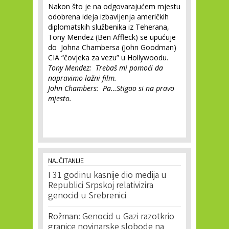
Nakon što je na odgovarajućem mjestu
odobrena ideja izbavljenja američkih
diplomatskih službenika iz Teherana,
Tony Mendez (Ben Affleck) se upućuje
do Johna Chambersa (John Goodman)
CIA “čovjeka za vezu” u Hollywoodu.
Tony Mendez: Trebaš mi pomoći da
napravimo lažni film.
John Chambers: Pa…Stigao si na pravo
mjesto.
NAJČITANIJE
I 31 godinu kasnije dio medija u
Republici Srpskoj relativizira
genocid u Srebrenici
Rožman: Genocid u Gazi razotkrio
granice novinarske slobode na