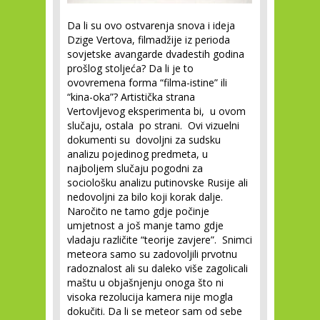
Da li su ovo ostvarenja snova i ideja
Dzige Vertova, filmadžije iz perioda
sovjetske avangarde dvadestih godina
prošlog stoljeća? Da li je to
ovovremena forma “filma-istine” ili
“kina-oka”? Artistička strana
Vertovljevog eksperimenta bi, u ovom
slučaju, ostala po strani. Ovi vizuelni
dokumenti su dovoljni za sudsku
analizu pojedinog predmeta, u
najboljem slučaju pogodni za
sociološku analizu putinovske Rusije ali
nedovoljni za bilo koji korak dalje.
Naročito ne tamo gdje počinje
umjetnost a još manje tamo gdje
vladaju različite “teorije zavjere”. Snimci
meteora samo su zadovoljili prvotnu
radoznalost ali su daleko više zagolicali
maštu u objašnjenju onoga što ni
visoka rezolucija kamera nije mogla
dokučiti. Da li se meteor sam od sebe