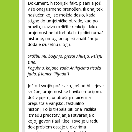
Dokument, historijski fakt, pisani a još
više onaj usmeno prenošen, ili onaj tek
naslućen koji se možda desio, kada
stigne do umjetničke obrade, kao po
pravilu, izaziva različite reakcije. Iako
umjetnost ne bi trebala biti jedini tumač
historije, mnogi brzopleti analitičar joj
dodaje izuzetnu ulogu.
Srdžbu mi, boginjo, pjevaj Ahileja, Peleju
sina,
Pogubnu, kojano zada Ahilejcima tisuću
jada, (Homer “Ilijada”)
Još od svojih početaka, još od Ahilejeve
srdžbe, umjetnost se bavila emocijom,
doživljajem, unutrašnjim bićem a
prepuštala vanjsko, faktualno
historiji.To bi trebala biti ona razlika
između predstavljanja i stvaranja o
kojoj govori Paul Klee. I sve je u redu
dok problem ostaje u okvirima