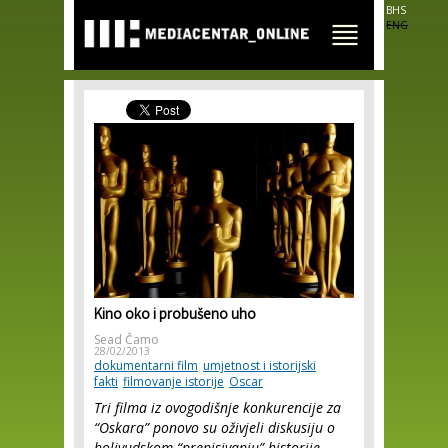
Skip to
BHS
main
ENG
content
Kino oko i probušeno uho
Sead Čamo
28/02/2013
dokumentarni film
umjetnost i istorijski
fakti
filmovanje istorije
Oscar
Tri filma iz ovogodišnje konkurencije za
“Oskara” ponovo su oživjeli diskusiju o
holivudskom “prepisivanju” historije.