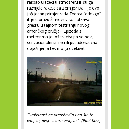
raspao ulazeći u atmosferu ili su ga
raznijele rakete sa Zemlje? Da li je ovo
još jedan primjer rada Tvorca “odozgo”
ili je u pravu Žirinovski koji otkriva
grešku u tajnom testiranju novog
američkog oružja? Epizoda s
meteorima je još svježa pa se novi,
senzacionalni snimci ili pseudonaučna
objašnjenja tek mogu očekivati.
"Umjetnost ne predstavlja ono što je
vidljivo, nego stvara vidljivo." (Paul Klee)