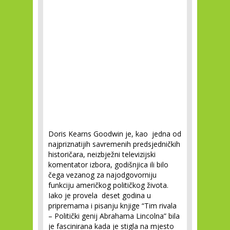
Doris Kearns Goodwin je, kao jedna od
najpriznatijih savremenih predsjedničkih
historičara, neizbježni televizijski
komentator izbora, godišnjica ili bilo
čega vezanog za najodgovorniju
funkciju američkog političkog života.
Iako je provela deset godina u
pripremama i pisanju knjige “Tim rivala
– Politički genij Abrahama Lincolna” bila
je fascinirana kada je stigla na mjesto