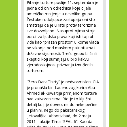
Pitanje torture poslije 11. septembra je
jedna od onih odrednica koje dijele
američko mnijenje u nekoliko grupa.
Žestoke rodoljupce zastupaju oni što
smatraju da je u ratu protiv terorizma
sve dozvoljeno. Nasuprot njima stoje
borci za ljudska prava koji isti taj rat
vide kao “prazan prostor” u kome vlada
bezakonje pod maskom patriotizma i
državne sigurnosti. Treću grupu bi činili
skeptici koji sumnjaju u bilo kakvu
vjerodostojnost priznanja iznuđenih
torturom.
“Zero Dark Thirty” je nedvosmislen: CIA
je pronašla bin Ladenovog kurira Abu
Ahmed al-Kuwaitija primjenom turture
nad zatvorenicima. Bio je to ključni
detalj koji je doveo, ne do neke pećine
u planini, nego do pakistanskog
ljetovališta Abbottabad, do 2.maja
2011. i akcije Tima “SEAL 6”. Kao da