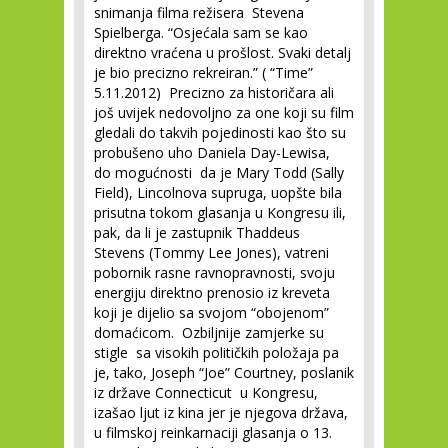
snimanja filma režisera Stevena
Spielberga. “Osjećala sam se kao
direktno vraćena u prošlost. Svaki detalj
je bio precizno rekreiran.” ( “Time”
5.11.2012) Precizno za historičara ali
još uvijek nedovoljno za one koji su film
gledali do takvih pojedinosti kao što su
probušeno uho Daniela Day-Lewisa,
do mogućnosti da je Mary Todd (Sally
Field), Lincolnova supruga, uopšte bila
prisutna tokom glasanja u Kongresu ili,
pak, da li je zastupnik Thaddeus
Stevens (Tommy Lee Jones), vatreni
pobornik rasne ravnopravnosti, svoju
energiju direktno prenosio iz kreveta
koji je dijelio sa svojom “obojenom”
domaćicom. Ozbiljnije zamjerke su
stigle sa visokih političkih položaja pa
je, tako, Joseph “Joe” Courtney, poslanik
iz države Connecticut u Kongresu,
izašao ljut iz kina jer je njegova država,
u filmskoj reinkarnaciji glasanja o 13.