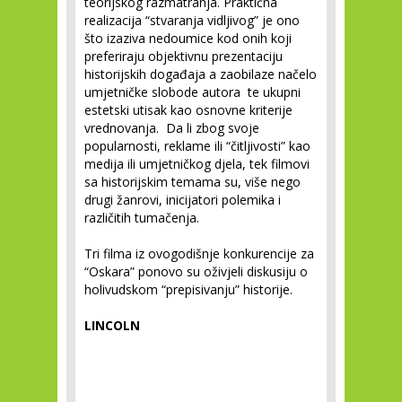
teorijskog razmatranja. Praktična
realizacija “stvaranja vidljivog” je ono
što izaziva nedoumice kod onih koji
preferiraju objektivnu prezentaciju
historijskih događaja a zaobilaze načelo
umjetničke slobode autora te ukupni
estetski utisak kao osnovne kriterije
vrednovanja. Da li zbog svoje
popularnosti, reklame ili “čitljivosti” kao
medija ili umjetničkog djela, tek filmovi
sa historijskim temama su, više nego
drugi žanrovi, inicijatori polemika i
različitih tumačenja.
Tri filma iz ovogodišnje konkurencije za
“Oskara” ponovo su oživjeli diskusiju o
holivudskom “prepisivanju” historije.
LINCOLN