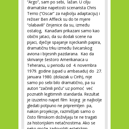
“Argo”, sam po sebi, lažan. U cilju
dramatske napetosti scenarista Chris
Terrio (“Oscar” za najbolju adaptaciju) i
režiser Ben Affleck su do te mjere
“olabavili” činjenice da su, između
ostalog, Kanađani prikazani samo kao
obični jataci, da su dodali scene na
pijaci, dječije spajanje isjeckanih papira,
dramatičnu trku između švicarskog
aviona i bijesnih pazdarana. Kao da
skrivanje šestoro Amerikanaca u
Teheranu, u periodu od 4. novembra
1979. godine (upad u ambasadu) do 27.
januara 1980. (dolazak u Cirih), nije
samo po sebi bilo dramatično, pa su
autori “začinili priču” uz pomoć već
poznatih legitimnih standarda. Rezultat
je izuzetno napet film kojeg je najbolje
gledati potpuno ne pripremljen pa,
nakon projekcije, razmišljati samo o
čisto filmskom doživljaju te ne tragati
za historijskim netačnostima. Ako se
neko može zadovoljiti estetskim