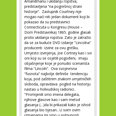
Amandmanu i ukidanju ropstva,
predstavljena “na pogrešnoj strani
historije”. Zastupnik Courtney nije
mogao naći niti jedan dokument koji bi
pokazao da su predstavnici
Connecticuta u Kongresu (House –
Dom Predstavnika) 1865. godine glasali
protiv ukidanja ropstva. Zato je zatražio
da se za buduće DVD izdanje “Lincolna”
producenti izvine za ovu grešku.
Umjesto izvinjenja, Joe Cortney kao i svi
oni koji su se osjetili pogođeni, imaju
objašnjenje koje je ponudio scenarista
filma “Lincoln”. Ova svojevrsna
“fusnota” najbolje definiše tendenciju
koja, pod zaštitnim znakom umjetničkih
sloboda, opravdava pogled na historiju
nastao u holivudskoj radionici.
“Promijenili smo imena delegata,
njihove glasove kao i sam metod
glasanja (…)da bi prikazali kako je ishod
glasanja bio tijesan…U svim ovim
izmjenama mi smo u potpunosti