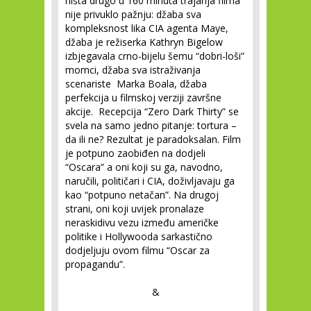
ništa drugo u 160 minuta trajanja filma
nije privuklo pažnju: džaba sva
kompleksnost lika CIA agenta Maye,
džaba je režiserka Kathryn Bigelow
izbjegavala crno-bijelu šemu “dobri-loši”
momci, džaba sva istraživanja
scenariste Marka Boala, džaba
perfekcija u filmskoj verziji završne
akcije. Recepcija “Zero Dark Thirty” se
svela na samo jedno pitanje: tortura –
da ili ne? Rezultat je paradoksalan. Film
je potpuno zaobiđen na dodjeli
“Oscara” a oni koji su ga, navodno,
naručili, političari i CIA, doživljavaju ga
kao “potpuno netačan”. Na drugoj
strani, oni koji uvijek pronalaze
neraskidivu vezu između američke
politike i Hollywooda sarkastično
dodjeljuju ovom filmu “Oscar za
propagandu”.
&