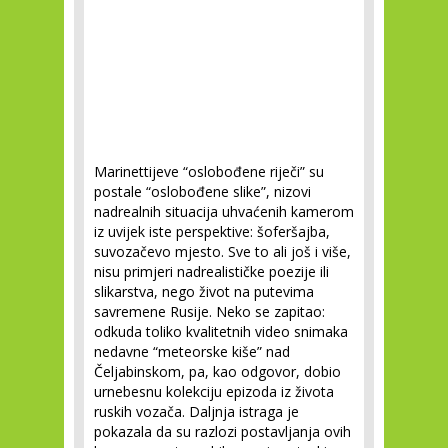
Marinettijeve “oslobođene riječi” su
postale “oslobođene slike”, nizovi
nadrealnih situacija uhvaćenih kamerom
iz uvijek iste perspektive: šoferšajba,
suvozačevo mjesto. Sve to ali još i više,
nisu primjeri nadrealističke poezije ili
slikarstva, nego život na putevima
savremene Rusije. Neko se zapitao:
odkuda toliko kvalitetnih video snimaka
nedavne “meteorske kiše” nad
Čeljabinskom, pa, kao odgovor, dobio
urnebesnu kolekciju epizoda iz života
ruskih vozača. Daljnja istraga je
pokazala da su razlozi postavljanja ovih