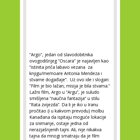
“Argo”, jedan od slavodobitnika
ovogodišnjeg “Oscara” je najavljen kao
“istinita priča labavo vezana za
knjigu/memoare Antonia Mendeza i
stvarne događaje”. Uz ovo ide i slogan:
“Film je bio lažan, misija je bila stvarna.”
Lažni film, Argo u “Argu”, je suludo
smišljena “naučna fantazija” u stilu
“Rata zvijezda”. Da li je iko u Iranu
pročitao (i u kakvom prevodu) molbu
Kanađana da ispitaju moguće lokacije
za snimanje, ostaje jedna od
nerazjašnjenih tajni. Ali, nije nikakva
tajna da mnogi smatraju da je film