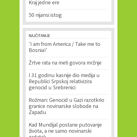
Kraj jedne ere
50 nijansi istog
NAJČITANIJE
'I am from America / Take me to
Bosnia!'
Žrtve rata na meti govora mržnje
I 31 godinu kasnije dio medija u
Republici Srpskoj relativizira
genocid u Srebrenici
Rožman: Genocid u Gazi razotkrio
granice novinarske slobode na
Zapadu
Kad Mundijal postane putovanje
života, a ne samo novinarski