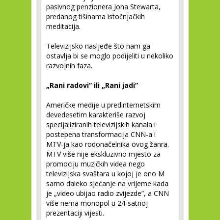
pasivnog penzionera Jona Stewarta,
predanog tišinama istočnjačkih
meditacija.
Televizijsko nasljeđe što nam ga
ostavlja bi se moglo podijeliti u nekoliko
razvojnih faza.
„Rani radovi” ili „Rani jadi”
Američke medije u predinternetskim
devedesetim karakteriše razvoj
specijaliziranih televizijskih kanala i
postepena transformacija CNN-a i
MTV-ja kao rodonačelnika ovog žanra.
MTV više nije ekskluzivno mjesto za
promociju muzičkih videa nego
televizijska svaštara u kojoj je ono M
samo daleko sjećanje na vrijeme kada
je „video ubijao radio zvijezde”, a CNN
više nema monopol u 24-satnoj
prezentaciji vijesti.