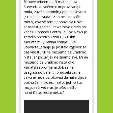
filmove pripremajući materijal za
Stewartovu večernju improvizaciju. I
onda, završni monolog pod naslovom
„Sranje je svuda”. Kao neki muzički
motiv, ova se tema ponavljala u svih
šesnaest godina Stewartovog rada na
kanalu Comedy Central, a Fox News je
zaradio prestižnu titulu „Bullshit
Mountain” („Planina sranja”). Za
Stewarta „sranje je postalo izgovor za
pasivnost...Mi ne možemo da uradimo
ništa jer još uvijek ne znamo sve. Mi ne
možemo da uradimo ništa oko
klimatskih promjena dok se ne
usaglasimo da antihomoseksualne
vakcine neće uzrokovati da naša djeca
počnu ženiti koze...I zato, jedino što
mogu reći večeras je...Ako nešto
namirišete, recite nešto.”