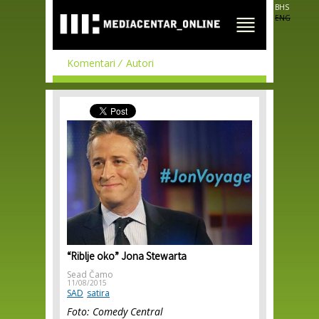
Skip to
BHS
main
ENG
content
Komentari
Autori
“Riblje oko” Jona Stewarta
Sead Čamo
11/08/2015
SAD
satira
Foto: Comedy Central