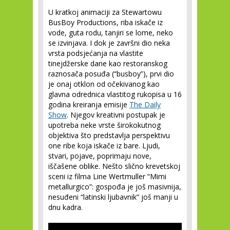
U kratkoj animaciji za Stewartowu
BusBoy Productions, riba iskače iz
vode, guta rodu, tanjiri se lome, neko
se izvinjava. I dok je završni dio neka
vrsta podsjećanja na vlastite
tinejdžerske dane kao restoranskog
raznosača posuđa (“busboy”), prvi dio
je onaj otklon od očekivanog kao
glavna odrednica vlastitog rukopisa u 16
godina kreiranja emisije
The Daily
Show
. Njegov kreativni postupak je
upotreba neke vrste širokokutnog
objektiva što predstavlja perspektivu
one ribe koja iskače iz bare. Ljudi,
stvari, pojave, poprimaju nove,
iščašene oblike. Nešto slično krevetskoj
sceni iz filma Line Wertmuller “Mimi
metallurgico”: gospođa je još masivnija,
nesuđeni “latinski ljubavnik” još manji u
dnu kadra.