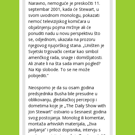
Naravno, nemoguće je preskočiti 11.
septembar 2001, kada će Stewart, u
svom uvodnom monologu, pokazati
nemoć televizijskog komičara u
objašnjenju pojma mržnje ali će
ponuditi nadu u novu perspektivu što
se, odjednom, ukazala na prozoru
njegovog njujorškog stana. „Uništen je
Svjetski trgovački centar kao simbol
američkog rada, snage i domišljatosti.
Ali znate li na šta sada imam pogled?
Na Kip slobode. To se ne može
pobijediti.”
Neosporno je da su osam godina
predsjednika Busha bile presudne u
oblikovanju, gledalačkoj percepciji i
dometima koje je „The Daily Show with
Jon Stewart” ostvario u šesnaest godina
svog postojanja. Monolog ili komentar,
montaža arhivskih materijala, „živa
javljanja” i prilozi dopisnika, intervju s