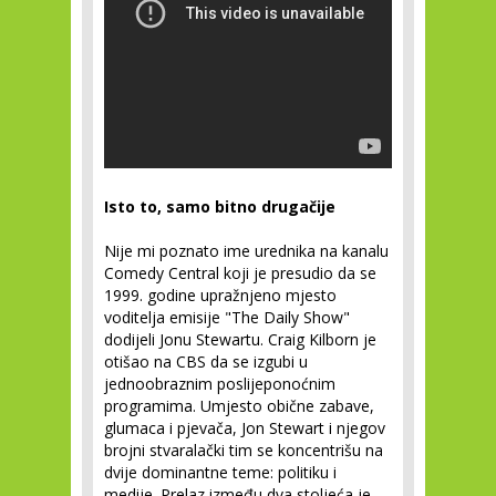
Isto to, samo bitno drugačije
Nije mi poznato ime urednika na kanalu
Comedy Central koji je presudio da se
1999. godine upražnjeno mjesto
voditelja emisije "The Daily Show"
dodijeli Jonu Stewartu. Craig Kilborn je
otišao na CBS da se izgubi u
jednoobraznim poslijeponoćnim
programima. Umjesto obične zabave,
glumaca i pjevača, Jon Stewart i njegov
brojni stvaralački tim se koncentrišu na
dvije dominantne teme: politiku i
medije. Prelaz između dva stoljeća je