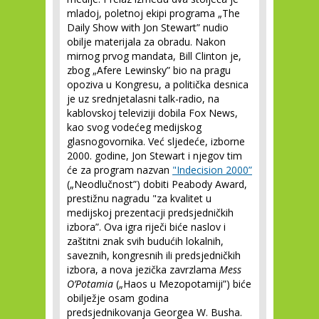
mladoj, poletnoj ekipi programa „The
Daily Show with Jon Stewart” nudio
obilje materijala za obradu. Nakon
mirnog prvog mandata, Bill Clinton je,
zbog „Afere Lewinsky” bio na pragu
opoziva u Kongresu, a politička desnica
je uz srednjetalasni talk-radio, na
kablovskoj televiziji dobila Fox News,
kao svog vodećeg medijskog
glasnogovornika. Već sljedeće, izborne
2000. godine, Jon Stewart i njegov tim
će za program nazvan
"Indecision 2000”
(„Neodlučnost”) dobiti Peabody Award,
prestižnu nagradu "za kvalitet u
medijskoj prezentacji predsjedničkih
izbora”. Ova igra riječi biće naslov i
zaštitni znak svih budućih lokalnih,
saveznih, kongresnih ili predsjedničkih
izbora, a nova jezička zavrzlama
Mess
O’Potamia
(„Haos u Mezopotamiji”) biće
obilježje osam godina
predsjednikovanja Georgea W. Busha.