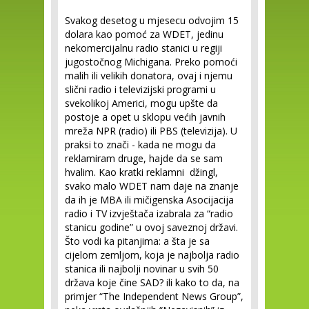
Svakog desetog u mjesecu odvojim 15
dolara kao pomoć za WDET, jedinu
nekomercijalnu radio stanici u regiji
jugostočnog Michigana. Preko pomoći
malih ili velikih donatora, ovaj i njemu
slični radio i televizijski programi u
svekolikoj Americi, mogu upšte da
postoje a opet u sklopu većih javnih
mreža NPR (radio) ili PBS (televizija). U
praksi to znači - kada ne mogu da
reklamiram druge, hajde da se sam
hvalim. Kao kratki reklamni džingl,
svako malo WDET nam daje na znanje
da ih je MBA ili mičigenska Asocijacija
radio i TV izvještača izabrala za “radio
stanicu godine” u ovoj saveznoj državi.
Što vodi ka pitanjima: a šta je sa
cijelom zemljom, koja je najbolja radio
stanica ili najbolji novinar u svih 50
država koje čine SAD? ili kako to da, na
primjer “The Independent News Group”,