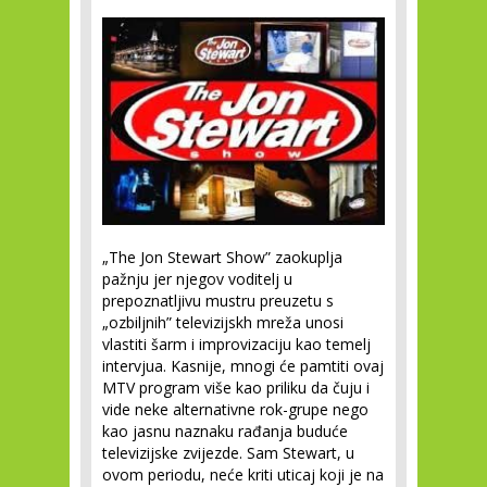
„The Jon Stewart Show” zaokuplja
pažnju jer njegov voditelj u
prepoznatljivu mustru preuzetu s
„ozbiljnih” televizijskh mreža unosi
vlastiti šarm i improvizaciju kao temelj
intervjua. Kasnije, mnogi će pamtiti ovaj
MTV program više kao priliku da čuju i
vide neke alternativne rok-grupe nego
kao jasnu naznaku rađanja buduće
televizijske zvijezde. Sam Stewart, u
ovom periodu, neće kriti uticaj koji je na