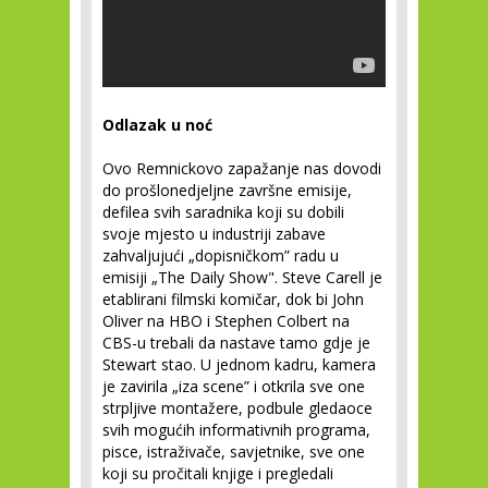
Odlazak u noć
Ovo Remnickovo zapažanje nas dovodi
do prošlonedjeljne završne emisije,
defilea svih saradnika koji su dobili
svoje mjesto u industriji zabave
zahvaljujući „dopisničkom” radu u
emisiji „The Daily Show". Steve Carell je
etablirani filmski komičar, dok bi John
Oliver na HBO i Stephen Colbert na
CBS-u trebali da nastave tamo gdje je
Stewart stao. U jednom kadru, kamera
je zavirila „iza scene” i otkrila sve one
strpljive montažere, podbule gledaoce
svih mogućih informativnih programa,
pisce, istraživače, savjetnike, sve one
koji su pročitali knjige i pregledali