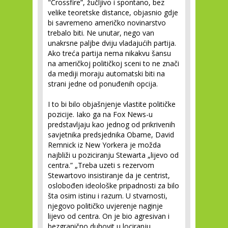
"Crossfire”, žučljivo i spontano, bez
velike teoretske distance, objasnio gdje
bi savremeno američko novinarstvo
trebalo biti. Ne unutar, nego van
unakrsne paljbe dviju vladajućih partija.
Ako treća partija nema nikakvu šansu
na američkoj političkoj sceni to ne znači
da mediji moraju automatski biti na
strani jedne od ponuđenih opcija.
I to bi bilo objašnjenje vlastite političke
pozicije. Iako ga na Fox News-u
predstavljaju kao jednog od prikrivenih
savjetnika predsjednika Obame, David
Remnick iz New Yorkera je možda
najbliži u poziciranju Stewarta „lijevo od
centra.” „Treba uzeti s rezervom
Stewartovo insistiranje da je centrist,
oslobođen ideološke pripadnosti za bilo
šta osim istinu i razum. U stvarnosti,
njegovo političko uvjerenje naginje
lijevo od centra. On je bio agresivan i
bezgranično duhovit u lociranju