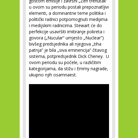
gostom emisije i završni „Zen trenutak”
u ovom su periodu postali prepoznatljivi
elementi, a dominantne teme politika i
politički radnici potpomognuti medijima
i medijskim radnicima. Stewart će do
perfekcije usavršiti imitiranje pokreta i
govora („Nucular” umjesto „Nuclear”)
bivšeg predsjednika ali njegova „tiha
patnja” je bila „siva eminencija” čitavog
sistema, potpredsjednik Dick Cheney. U
ovom periodu su počele, u različitim
kategorijama, da stižu i Emmy nagrade,
ukupno njih osamnaest.