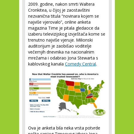
2009. godine, nakon smrti Waltera
Cronkitea, u čijoj je zaostavštini
nezvanična titula “novinara kojem se
najviše vjerovalo”, online anketa
magazina Time je pitala gledaoce da
izaberu televizijskog izvještača kome se
trenutno najviše vjeruje. Milionski
auditorijum je zaobišao voditelje
večernjih dnevnika na nacionalnim
mrežama i odabrao Jona Stewarta s
kablovskog kanala
Comedy Central
.
Ova je anketa bila neka vrsta potvrde
nešto ranijeg Timeovog izbora Jona