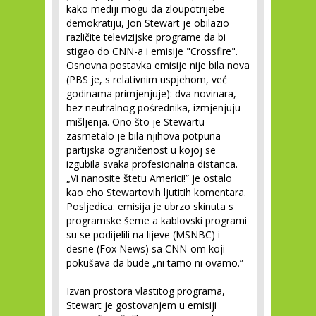
kako mediji mogu da zloupotrijebe
demokratiju, Jon Stewart je obilazio
različite televizijske programe da bi
stigao do CNN-a i emisije "Crossfire".
Osnovna postavka emisije nije bila nova
(PBS je, s relativnim uspjehom, već
godinama primjenjuje): dva novinara,
bez neutralnog pośrednika, izmjenjuju
mišljenja. Ono što je Stewartu
zasmetalo je bila njihova potpuna
partijska ograničenost u kojoj se
izgubila svaka profesionalna distanca.
„Vi nanosite štetu Americi!” je ostalo
kao eho Stewartovih ljutitih komentara.
Posljedica: emisija je ubrzo skinuta s
programske šeme a kablovski programi
su se podijelili na lijeve (MSNBC) i
desne (Fox News) sa CNN-om koji
pokušava da bude „ni tamo ni ovamo.”
Izvan prostora vlastitog programa,
Stewart je gostovanjem u emisiji