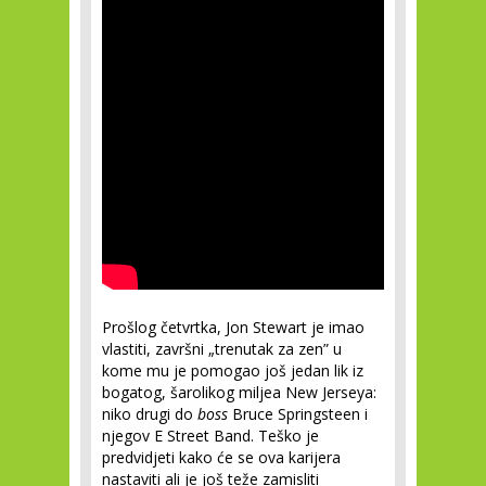
Prošlog četvrtka, Jon Stewart je imao
vlastiti, završni „trenutak za zen” u
kome mu je pomogao još jedan lik iz
bogatog, šarolikog miljea New Jerseya:
niko drugi do
boss
Bruce Springsteen i
njegov E Street Band. Teško je
predvidjeti kako će se ova karijera
nastaviti ali je još teže zamisliti