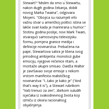
Stewart? “Mislim da smo u Stewartu,
nakon dugih godina čekanja, dobili
novog Marka Twaina", odgovara
Moyers. "Obojica su razumjeli vrlo
važnu stvar u američkoj politici: istina se
lakše svari kada je marinirana u humor.”
Stotinu godina poslije, novi Mark Twain,
stvarajući samosvojnu televizijsku
formu, pomjera granice medija i
definicije novinarstva. Prebačena na
papir, Stewartova satira je lišena svog
prirodnog ambijenta: monolozi gube
emociju, njegove rečenice ritam, a
montaže ukupni smisao. Daidža Walter
je završavao svoje emisije s nekom
vrstom manifesta realističkog
novinarstva: “I...tako je kako je” (“And
that’s way it is”), a Stewart rubrikom
“Vaši trenuci za zen”, zbirkom suludih
isječaka iz svakodnevnog života koji
izmiču iz okvira racionalnog
objašnjenja.