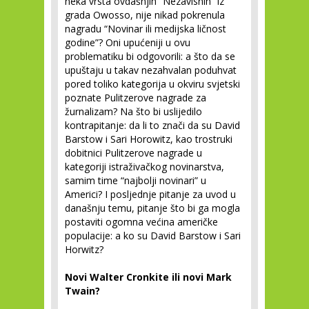
neka vrsta ovdašnjih “Nezavisnih” iz
grada Owosso, nije nikad pokrenula
nagradu “Novinar ili medijska ličnost
godine”? Oni upućeniji u ovu
problematiku bi odgovorili: a što da se
upuštaju u takav nezahvalan poduhvat
pored toliko kategorija u okviru svjetski
poznate Pulitzerove nagrade za
žurnalizam? Na što bi uslijedilo
kontrapitanje: da li to znači da su David
Barstow i Sari Horowitz, kao trostruki
dobitnici Pulitzerove nagrade u
kategoriji istraživačkog novinarstva,
samim time “najbolji novinari” u
Americi? I posljednje pitanje za uvod u
današnju temu, pitanje što bi ga mogla
postaviti ogomna većina američke
populacije: a ko su David Barstow i Sari
Horwitz?
Novi Walter Cronkite ili novi Mark
Twain?