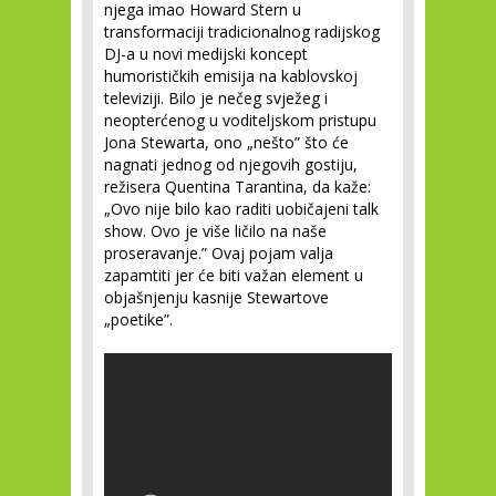
njega imao Howard Stern u
transformaciji tradicionalnog radijskog
DJ-a u novi medijski koncept
humorističkih emisija na kablovskoj
televiziji. Bilo je nečeg svježeg i
neopterćenog u voditeljskom pristupu
Jona Stewarta, ono „nešto” što će
nagnati jednog od njegovih gostiju,
režisera Quentina Tarantina, da kaže:
„Ovo nije bilo kao raditi uobičajeni talk
show. Ovo je više ličilo na naše
proseravanje.” Ovaj pojam valja
zapamtiti jer će biti važan element u
objašnjenju kasnije Stewartove
„poetike”.