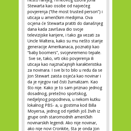
Stewarta kao osobe od najvećeg
povjerenja (“the most trusted person”) i
uticaja u američkim medijima. Ova
ocjena će Stewarta pratiti do današnjeg
dana kada završava dio svoje
televizijske karijere, i tako ga vezati za
Uncle Waltera, kako su mu nešto starije
generacije Amerikanaca, poznatiji kao
“baby boomers”, svojevremeno tepale.
Sve se, tako, vrti oko povjerenja ili
uticaja kao najznačajnijih karakteristika
za novinara. I sve bi to bilo u redu da se
Jon Stewart zaista osjeća kao novinar i
da je njegov rad čisti žurnalizam. Kao
što nije. Kako je to sam priznao jednog
dosadnog, pretežno sportskog,
nedjeljnog popodneva, u nekom kutku
lokalnog PBS- a, u gostima kod Billa
Moyersa, jednog od rijetkih još živih iz
grupe onih staromodnih američkih
novinarskih legendi. Ako nije novinar,
ako nije novi Cronkite, šta je onda Jon