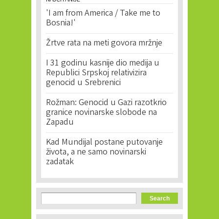
NAJČITANIJE
'I am from America / Take me to
Bosnia!'
Žrtve rata na meti govora mržnje
I 31 godinu kasnije dio medija u
Republici Srpskoj relativizira
genocid u Srebrenici
Rožman: Genocid u Gazi razotkrio
granice novinarske slobode na
Zapadu
Kad Mundijal postane putovanje
života, a ne samo novinarski
zadatak
Search form
Search