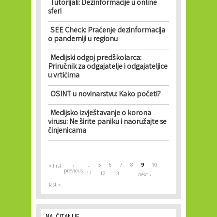
Tutorijali: Dezinformacije u online
sferi
SEE Check: Praćenje dezinformacija
o pandemiji u regionu
Medijski odgoj predškolarca:
Priručnik za odgajatelje i odgajateljice
u vrtićima
OSINT u novinarstvu: Kako početi?
Medijsko izvještavanje o korona
virusu: Ne širite paniku i naoružajte se
činjenicama
Pages
…
5
6
7
8
9
10
« first
‹
previous
11
12
13
…
next ›
last »