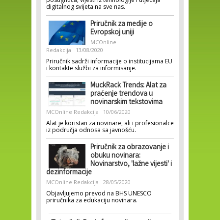
digitalnog svijeta na sve nas.
Priručnik za medije o
Evropskoj uniji
MCOnline
Redakcija
13/08/2020
Priručnik sadrži informacije o institucijama EU
i kontakte službi za informisanje.
MuckRack Trends: Alat za
praćenje trendova u
novinarskim tekstovima
MCOnline Redakcija
10/06/2020
Alat je koristan za novinare, ali i profesionalce
iz područja odnosa sa javnošću.
Priručnik za obrazovanje i
obuku novinara:
Novinarstvo, 'lažne vijesti' i
dezinformacije
MCOnline Redakcija
28/05/2020
Objavljujemo prevod na BHS UNESCO
priručnika za edukaciju novinara.