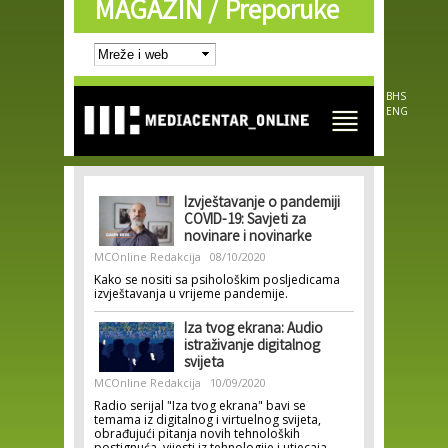
MAGAZIN /
Preporuke
Skip to
main
content
BHS
ENG
Izvještavanje o pandemiji
COVID-19: Savjeti za
novinare i novinarke
MCOnline Redakcija
08/10/2020
Kako se nositi sa psihološkim posljedicama
izvještavanja u vrijeme pandemije.
Iza tvog ekrana: Audio
istraživanje digitalnog
svijeta
MCOnline Redakcija
10/09/2020
Radio serijal "Iza tvog ekrana" bavi se
temama iz digitalnog i virtuelnog svijeta,
obrađujući pitanja novih tehnoloških
postignuća, vijesti iz tehnologije i utjecaja