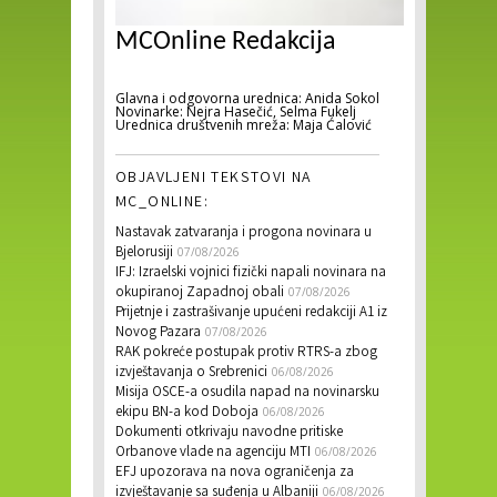
MCOnline Redakcija
Glavna i odgovorna urednica: Anida Sokol
Novinarke: Nejra Hasečić, Selma Fukelj
Urednica društvenih mreža: Maja Ćalović
OBJAVLJENI TEKSTOVI NA
MC_ONLINE:
Nastavak zatvaranja i progona novinara u
Bjelorusiji
07/08/2026
IFJ: Izraelski vojnici fizički napali novinara na
okupiranoj Zapadnoj obali
07/08/2026
Prijetnje i zastrašivanje upućeni redakciji A1 iz
Novog Pazara
07/08/2026
RAK pokreće postupak protiv RTRS-a zbog
izvještavanja o Srebrenici
06/08/2026
Misija OSCE-a osudila napad na novinarsku
ekipu BN-a kod Doboja
06/08/2026
Dokumenti otkrivaju navodne pritiske
Orbanove vlade na agenciju MTI
06/08/2026
EFJ upozorava na nova ograničenja za
izvještavanje sa suđenja u Albaniji
06/08/2026