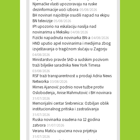
Njemačke vlasti upozoravaju na ruske
dezinformacije uoči izbora
05/08/2026
BH novinari najoštrije osudili napad na ekipu
BN televizije
05/08/2026
IPI upozorio na eskalaciju nasilja nad
novinarima u Meksiku
04/08/2026
Fizički napadnuta novinarka BN-a
04/08/2026
HND uputio apel novinarima i medijima zbog
izvještavanja o tragičnom slučaju u Zagorju
04/08/2026
Ministarstvo pravde SAD-a sudskim pozivom
traži bilješke saradnika New York Timesa
03/08/2026
RSF traži transparentnost u prodaji Adria News
Networka
03/08/2026
Mirnes Ajanović podnio nove tužbe protiv
Oslobođenja, Anise Mahmutović i BH novinara
31/07/2026
Memorijalni centar Srebrenica: Ozbiljan oblik
institucionalnog pritiska i zastrašivanja
31/07/2026
Ruska novinarka osuđena na 12 godina
zatvora
31/07/2026
Veranu Matiću upućena nova prijetnja
31/07/2026