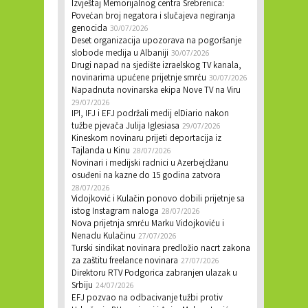
Izvještaj Memorijalnog centra Srebrenica:
Povećan broj negatora i slučajeva negiranja
genocida
30/07/2026
Deset organizacija upozorava na pogoršanje
slobode medija u Albaniji
30/07/2026
Drugi napad na sjedište izraelskog TV kanala,
novinarima upućene prijetnje smrću
30/07/2026
Napadnuta novinarska ekipa Nove TV na Viru
29/07/2026
IPI, IFJ i EFJ podržali medij elDiario nakon
tužbe pjevača Julija Iglesiasa
29/07/2026
Kineskom novinaru prijeti deportacija iz
Tajlanda u Kinu
28/07/2026
Novinari i medijski radnici u Azerbejdžanu
osuđeni na kazne do 15 godina zatvora
28/07/2026
Vidojković i Kulačin ponovo dobili prijetnje sa
istog Instagram naloga
28/07/2026
Nova prijetnja smrću Marku Vidojkoviću i
Nenadu Kulačinu
27/07/2026
Turski sindikat novinara predložio nacrt zakona
za zaštitu freelance novinara
27/07/2026
Direktoru RTV Podgorica zabranjen ulazak u
Srbiju
24/07/2026
EFJ pozvao na odbacivanje tužbi protiv