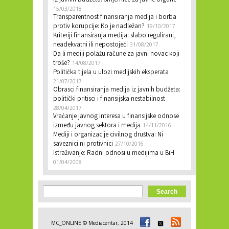
iz javnih budžeta: Smjernice za javne organe
15/03/2018
Transparentnost finansiranja medija i borba
protiv korupcije: Ko je nadležan?
19/10/2017
Kriteriji finansiranja medija: slabo regulirani,
neadekvatni ili nepostojeći
31/08/2017
Da li mediji polažu račune za javni novac koji
troše?
14/08/2017
Politička tijela u ulozi medijskih eksperata
21/07/2017
Obrasci finansiranja medija iz javnih budžeta:
politički pritisci i finansijska nestabilnost
28/04/2017
Vraćanje javnog interesa u finansijske odnose
između javnog sektora i medija
14/11/2016
Mediji i organizacije civilnog društva: Ni
saveznici ni protivnici
27/10/2016
Istraživanje: Radni odnosi u medijima u BiH
01/04/2008
Search form
Search
MC_ONLINE © Mediacentar, 2014