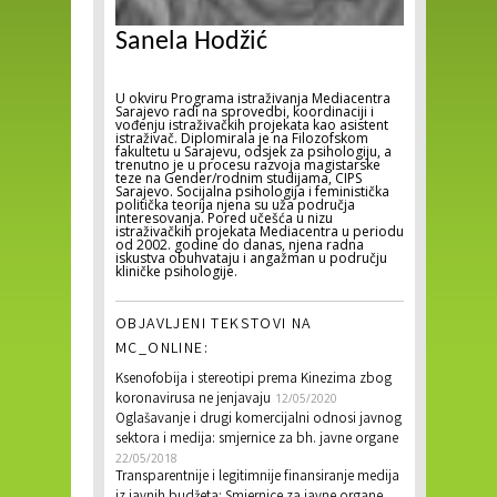
Sanela Hodžić
U okviru Programa istraživanja Mediacentra
Sarajevo radi na sprovedbi, koordinaciji i
vođenju istraživačkih projekata kao asistent
istraživač. Diplomirala je na Filozofskom
fakultetu u Sarajevu, odsjek za psihologiju, a
trenutno je u procesu razvoja magistarske
teze na Gender/rodnim studijama, CIPS
Sarajevo. Socijalna psihologija i feministička
politička teorija njena su uža područja
interesovanja. Pored učešća u nizu
istraživačkih projekata Mediacentra u periodu
od 2002. godine do danas, njena radna
iskustva obuhvataju i angažman u području
kliničke psihologije.
OBJAVLJENI TEKSTOVI NA
MC_ONLINE:
Ksenofobija i stereotipi prema Kinezima zbog
koronavirusa ne jenjavaju
12/05/2020
Oglašavanje i drugi komercijalni odnosi javnog
sektora i medija: smjernice za bh. javne organe
22/05/2018
Transparentnije i legitimnije finansiranje medija