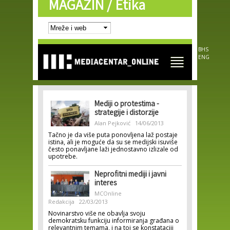
MAGAZIN /
Etika
Skip to
main
content
BHS
ENG
Mediji o protestima -
strategije i distorzije
Alan Pejković
14/06/2013
Tačno je da više puta ponovljena laž postaje
istina, ali je moguće da su se medijski isuviše
često ponavljane laži jednostavno izlizale od
upotrebe.
Neprofitni mediji i javni
interes
MCOnline
Redakcija
22/03/2013
Novinarstvo više ne obavlja svoju
demokratsku funkciju informiranja građana o
relevantnim temama, i na toj se konstataciji