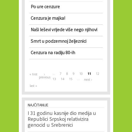
Po ure cenzure
Cenzura je majka!
Naši leševi vrijede više nego njihovi
Smrt u podzemnoj željeznici
Cenzura na radiju 80-ih
Pages
…
7
8
9
10
11
12
« first
‹
previous
13
14
15
…
next ›
last »
NAJČITANIJE
I 31 godinu kasnije dio medija u
Republici Srpskoj relativizira
genocid u Srebrenici