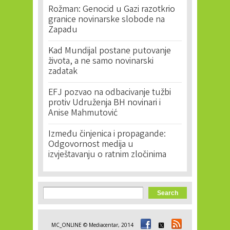
Rožman: Genocid u Gazi razotkrio
granice novinarske slobode na
Zapadu
Kad Mundijal postane putovanje
života, a ne samo novinarski
zadatak
EFJ pozvao na odbacivanje tužbi
protiv Udruženja BH novinari i
Anise Mahmutović
Između činjenica i propagande:
Odgovornost medija u
izvještavanju o ratnim zločinima
Search form
Search
MC_ONLINE © Mediacentar, 2014