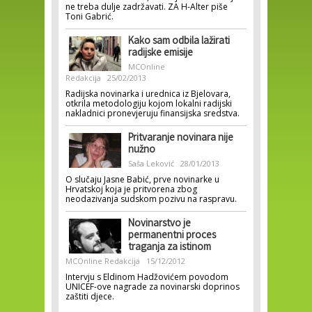
ne treba dulje zadržavati. ZA H-Alter piše
Toni Gabrić.
Kako sam odbila lažirati
radijske emisije
MCOnline
Redakcija
25/02/2013
Radijska novinarka i urednica iz Bjelovara,
otkrila metodologiju kojom lokalni radijski
nakladnici pronevjeruju finansijska sredstva.
Pritvaranje novinara nije
nužno
Saša Leković
28/01/2013
O slučaju Jasne Babić, prve novinarke u
Hrvatskoj koja je pritvorena zbog
neodazivanja sudskom pozivu na raspravu.
Novinarstvo je
permanentni proces
traganja za istinom
MCOnline Redakcija
15/12/2012
Intervju s Eldinom Hadžovićem povodom
UNICEF-ove nagrade za novinarski doprinos
zaštiti djece.