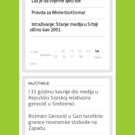
Laž je da vrijeme liječi sve
Pravda za Winterbottoma!
Istraživanje: Stanje medija u Srbiji
slično kao 2001.
Pages
…
10
11
12
13
14
« first
‹
previous
15
16
17
18
…
next ›
last »
NAJČITANIJE
I 31 godinu kasnije dio medija u
Republici Srpskoj relativizira
genocid u Srebrenici
Rožman: Genocid u Gazi razotkrio
granice novinarske slobode na
Zapadu