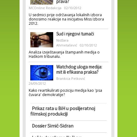
prava?
MCOnline Redakcija
02/10/2012
U sedmici prije održavanja lokalnih izbora
donosimo reakcije na inicijativu Miss Izbora
2012.
Sud i njegovi tumači
Nidžara
Ahmetašević
02/10/2012
Analiza izvještavanja štampanih medija o
Haškom tribunalu.
Watchdog uloga medija:
mit ili efikasna praksa?
Brankica Petković
26/09/2012
Kako reartikulirati poziciju medija kao 'psa
čuvara' demokratije?
Prikaz rata u BiH u poslijeratnoj
filmskoj produkciji
Dossier Simić-Sidran