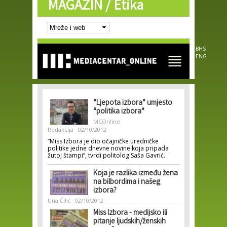
MAGAZIN /
Etika
Skip to
main
content
BHS
ENG
“Ljepota izbora” umjesto
“politika izbora”
MCOnline
Redakcija
02/10/2012
“Miss Izbora je dio očajničke uredničke
politike jedne dnevne novine koja pripada
žutoj štampi”, tvrdi politolog Saša Gavrić.
Koja je razlika između žena
na bilbordima i našeg
izbora?
Una Čilić
02/10/2012
Miss Izbora - medijsko ili
pitanje ljudskih/ženskih