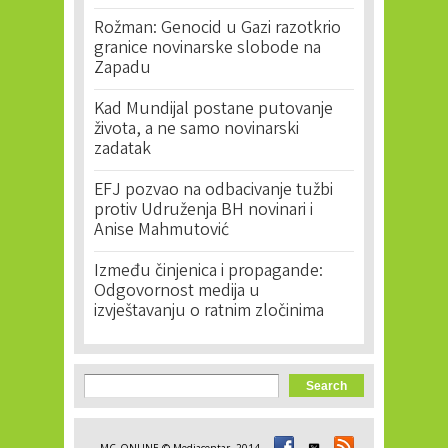
Rožman: Genocid u Gazi razotkrio
granice novinarske slobode na
Zapadu
Kad Mundijal postane putovanje
života, a ne samo novinarski
zadatak
EFJ pozvao na odbacivanje tužbi
protiv Udruženja BH novinari i
Anise Mahmutović
Između činjenica i propagande:
Odgovornost medija u
izvještavanju o ratnim zločinima
Search form
Search
MC_ONLINE © Mediacentar, 2014