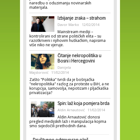
naredbu o oduzimanju novinarskih
materijala.
Izbijanje zraka – strahom
Davor Marko
12/02/2014
Mainstream mediji –
kontrolirani od strane političkih elita – su
razotkriveni i njihovim huškačkim, napisima
više niko ne vjeruje.
Čitanje nekropolitika u
Bosni i Hercegovini
Danijela
Majstorović
11/02/2014
Zašto "Politika" tvrdi da je bošnjačka
"nekropolitika" razlog za proteste u BiH, a ne
korupcija, samovolja, nepotizam i pljačkaška
privatizacija?
Spin: laž koja pomjera brda
Aldin Arnautović
11/02/2014
Aldin Arnautović donosi
pregled medijskih laži i manipulacija kojima
smo svjedočili prethodnih dana.