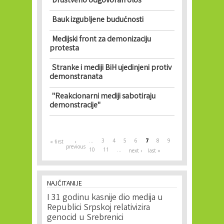
Društveno odgovoran ološ
Bauk izgubljene budućnosti
Medijski front za demonizaciju
protesta
Stranke i mediji BiH ujedinjeni protiv
demonstranata
"Reakcionarni mediji sabotiraju
demonstracije"
Pages
…
3
4
5
6
7
8
9
« first
‹
previous
10
11
…
next ›
last »
NAJČITANIJE
I 31 godinu kasnije dio medija u
Republici Srpskoj relativizira
genocid u Srebrenici