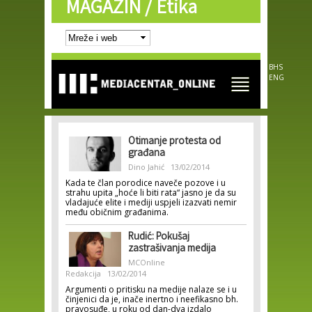
MAGAZIN /
Etika
Skip to
main
content
BHS
ENG
Otimanje protesta od
građana
Dino Jahić
13/02/2014
Kada te član porodice naveče pozove i u
strahu upita „hoće li biti rata“ jasno je da su
vladajuće elite i mediji uspjeli izazvati nemir
među običnim građanima.
Rudić: Pokušaj
zastrašivanja medija
MCOnline
Redakcija
13/02/2014
Argumenti o pritisku na medije nalaze se i u
činjenici da je, inače inertno i neefikasno bh.
pravosuđe, u roku od dan-dva izdalo