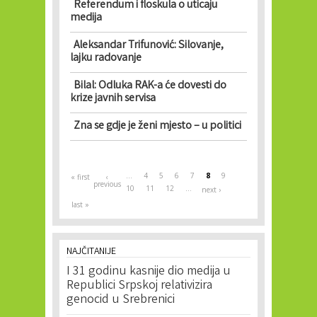
Referendum i floskula o uticaju
medija
Aleksandar Trifunović: Silovanje,
lajku radovanje
Bilal: Odluka RAK-a će dovesti do
krize javnih servisa
Zna se gdje je ženi mjesto – u politici
Pages
…
4
5
6
7
8
9
« first
‹
previous
10
11
12
…
next ›
last »
NAJČITANIJE
I 31 godinu kasnije dio medija u
Republici Srpskoj relativizira
genocid u Srebrenici