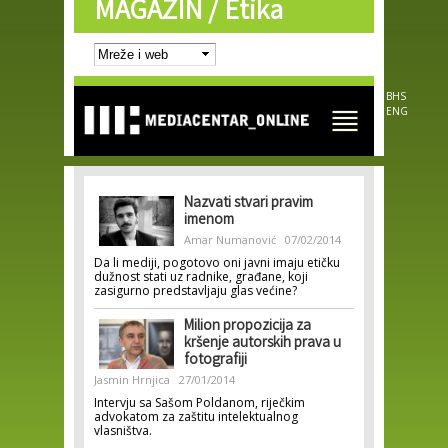
MAGAZIN /
Etika
Skip to
main
content
BHS
ENG
Nazvati stvari pravim
imenom
Amar Numanović
07/02/2014
Da li mediji, pogotovo oni javni imaju etičku
dužnost stati uz radnike, građane, koji
zasigurno predstavljaju glas većine?
Milion propozicija za
kršenje autorskih prava u
fotografiji
Jasmin Hrnjica
27/01/2014
Intervju sa Sašom Poldanom, riječkim
advokatom za zaštitu intelektualnog
vlasništva.