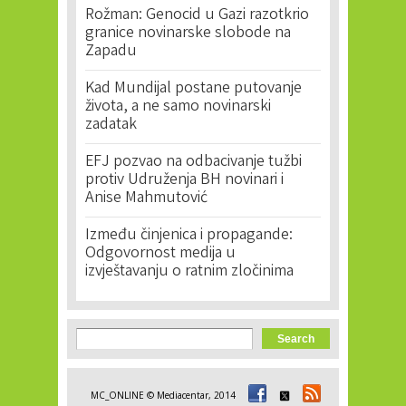
Rožman: Genocid u Gazi razotkrio
granice novinarske slobode na
Zapadu
Kad Mundijal postane putovanje
života, a ne samo novinarski
zadatak
EFJ pozvao na odbacivanje tužbi
protiv Udruženja BH novinari i
Anise Mahmutović
Između činjenica i propagande:
Odgovornost medija u
izvještavanju o ratnim zločinima
Search form
Search
MC_ONLINE © Mediacentar, 2014