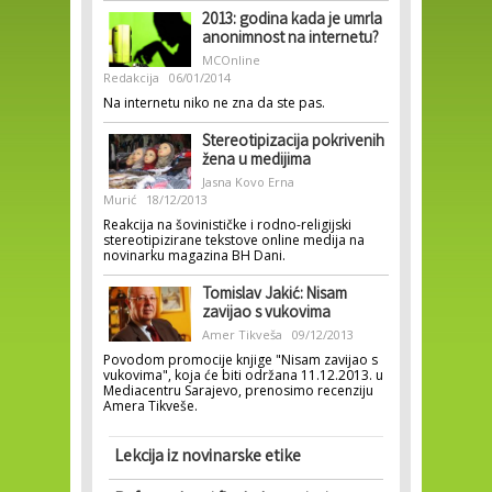
2013: godina kada je umrla
anonimnost na internetu?
MCOnline
Redakcija
06/01/2014
Na internetu niko ne zna da ste pas.
Stereotipizacija pokrivenih
žena u medijima
Jasna Kovo
Erna
Murić
18/12/2013
Reakcija na šovinističke i rodno-religijski
stereotipizirane tekstove online medija na
novinarku magazina BH Dani.
Tomislav Jakić: Nisam
zavijao s vukovima
Amer Tikveša
09/12/2013
Povodom promocije knjige "Nisam zavijao s
vukovima", koja će biti održana 11.12.2013. u
Mediacentru Sarajevo, prenosimo recenziju
Amera Tikveše.
Lekcija iz novinarske etike