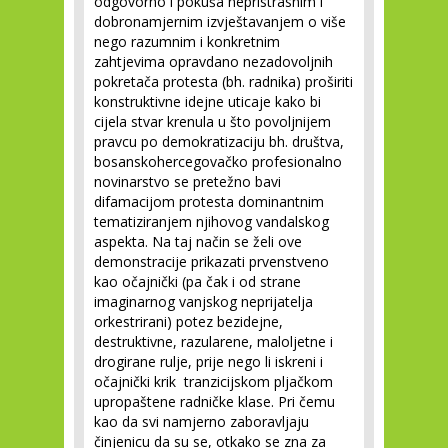
odgovorno i pokuša nepristrasnim i
dobronamjernim izvještavanjem o više
nego razumnim i konkretnim
zahtjevima opravdano nezadovoljnih
pokretača protesta (bh. radnika) proširiti
konstruktivne idejne uticaje kako bi
cijela stvar krenula u što povoljnijem
pravcu po demokratizaciju bh. društva,
bosanskohercegovačko profesionalno
novinarstvo se pretežno bavi
difamacijom protesta dominantnim
tematiziranjem njihovog vandalskog
aspekta. Na taj način se želi ove
demonstracije prikazati prvenstveno
kao očajnički (pa čak i od strane
imaginarnog vanjskog neprijatelja
orkestrirani) potez bezidejne,
destruktivne, razularene, maloljetne i
drogirane rulje, prije nego li iskreni i
očajnički krik tranzicijskom pljačkom
upropaštene radničke klase. Pri čemu
kao da svi namjerno zaboravljaju
činjenicu da su se, otkako se zna za