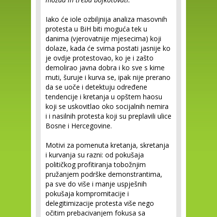
Iako će iole ozbiljnija analiza masovnih
protesta u BiH biti moguća tek u
danima (vjerovatnije mjesecima) koji
dolaze, kada će svima postati jasnije ko
je ovdje protestovao, ko je i zašto
demolirao javna dobra i ko sve s kime
muti, šuruje i kurva se, ipak nije prerano
da se uoče i detektuju određene
tendencije i kretanja u opštem haosu
koji se uskovitlao oko socijalnih nemira
i i nasilnih protesta koji su preplavili ulice
Bosne i Hercegovine.
Motivi za pomenuta kretanja, skretanja
i kurvanja su razni: od pokušaja
političkog profitiranja tobožnjim
pružanjem podrške demonstrantima,
pa sve do više i manje uspješnih
pokušaja kompromitacije i
delegitimizacije protesta više nego
očitim prebacivanjem fokusa sa