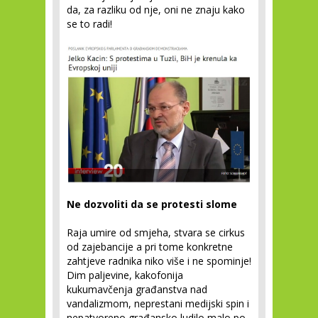
da, za razliku od nje, oni ne znaju kako
se to radi!
Ne dozvoliti da se protesti slome
Raja umire od smjeha, stvara se cirkus
od zajebancije a pri tome konkretne
zahtjeve radnika niko više i ne spominje!
Dim paljevine, kakofonija
kukumavčenja građanstva nad
vandalizmom, neprestani medijski spin i
nepatvoreno građansko ludilo malo po