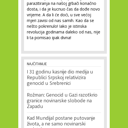
parazitiranja na našoj grbači konačno
dosta, i da je kucnuo čas da dođe novo
vrijeme. A da li će doći, u sve većoj
mjeri zavisi od nas samih. Kao da se
nešto pokrenulo! Iako je istinska
revolucija godinama daleko od nas, nije
li ta pomisao ipak divna!
NAJČITANIJE
I 31 godinu kasnije dio medija u
Republici Srpskoj relativizira
genocid u Srebrenici
Rožman: Genocid u Gazi razotkrio
granice novinarske slobode na
Zapadu
Kad Mundijal postane putovanje
života, a ne samo novinarski