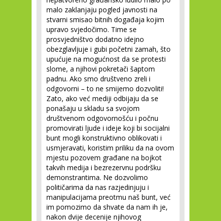
malo zaklanjaju pogled javnosti na
stvarni smisao bitnih događaja kojim
upravo svjedočimo. Time se
prosvjedništvo dodatno idejno
obezglavljuje i gubi početni zamah, što
upućuje na mogućnost da se protesti
slome, a njihovi pokretači šaptom
padnu. Ako smo društveno zreli i
odgovorni – to ne smijemo dozvoliti!
Zato, ako već mediji odbijaju da se
ponašaju u skladu sa svojom
društvenom odgovornošću i počnu
promovirati ljude i ideje koji bi socijalni
bunt mogli konstruktivno oblikovati i
usmjeravati, koristim priliku da na ovom
mjestu pozovem građane na bojkot
takvih medija i bezrezervnu podršku
demonstrantima. Ne dozvolimo
političarima da nas razjedinjuju i
manipulacijama preotmu naš bunt, već
im pomozimo da shvate da nam ih je,
nakon dvije decenije njihovog