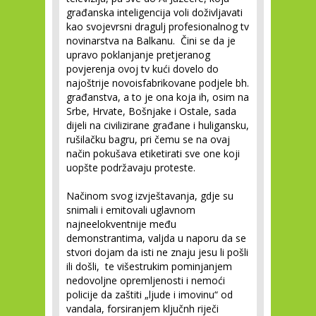
građanska inteligencija voli doživljavati
kao svojevrsni dragulj profesionalnog tv
novinarstva na Balkanu. Čini se da je
upravo poklanjanje pretjeranog
povjerenja ovoj tv kući dovelo do
najoštrije novoisfabrikovane podjele bh.
građanstva, a to je ona koja ih, osim na
Srbe, Hrvate, Bošnjake i Ostale, sada
dijeli na civilizirane građane i huligansku,
rušilačku bagru, pri čemu se na ovaj
način pokušava etiketirati sve one koji
uopšte podržavaju proteste.
Načinom svog izvještavanja, gdje su
snimali i emitovali uglavnom
najneelokventnije među
demonstrantima, valjda u naporu da se
stvori dojam da isti ne znaju jesu li pošli
ili došli, te višestrukim pominjanjem
nedovoljne opremljenosti i nemoći
policije da zaštiti „ljude i imovinu“ od
vandala, forsiranjem ključnh riječi