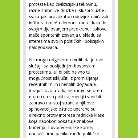
proteste kao civilizicijsku tekovinu,
razne sumnjive družbe u službi Službe i
svakojaki provokatori oduvijek običavali
infiltirirati među demonstrante, kako bi
svojim djelovanjem preokrenuli tokove
inače spontanih zbivanja u skladu sa
interesima svojih političkih i policijskih
nalogodavaca.
Ne mogu odgovorno tvrditi da je ovo
slučaj i sa posljednjim bosanskim
protestima, ali bi bilo naivno tu
mogućnost isključiti iz promišljanja
recentnih milih i nemilih događaja.
Imajući ovo u vidu, ne mogu se oteti
dojmu da su politika, mediji i vandali
zapravo na istoj strani, a njihove
spinovateljske oštrice uperene su
direktno protiv interesa radničke klase
koja napokon pokazuje znakove
buđenja iz dvodecenijske kome,
unoseći time paniku među političke