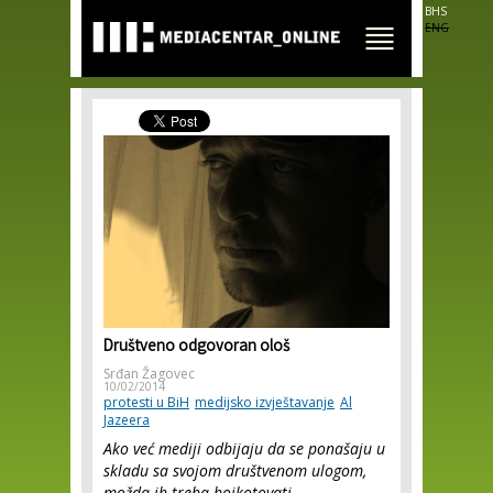
Skip to
BHS
main
ENG
content
Društveno odgovoran ološ
Srđan Žagovec
10/02/2014
protesti u BiH
medijsko izvještavanje
Al
Jazeera
Ako već mediji odbijaju da se ponašaju u
skladu sa svojom društvenom ulogom,
možda ih treba bojkotovati.