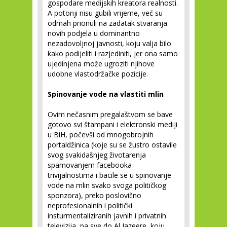
gospodare medijskih kreatora realnosti.
A potonji nisu gubili vrijeme, već su
odmah prionuli na zadatak stvaranja
novih podjela u dominantno
nezadovoljnoj javnosti, koju valja bilo
kako podijeliti i razjediniti, jer ona samo
ujedinjena može ugroziti njihove
udobne vlastodržačke pozicije.
Spinovanje vode na vlastiti mlin
Ovim nečasnim pregalaštvom se bave
gotovo svi štampani i elektronski mediji
u BiH, počevši od mnogobrojnih
portaldžinica (koje su se žustro ostavile
svog svakidašnjeg životarenja
spamovanjem facebooka
trivijalnostima i bacile se u spinovanje
vode na mlin svako svoga političkog
sponzora), preko poslovično
neprofesionalnih i politički
insturmentaliziranih javnih i privatnih
televizija, pa sve do Al Jazeere, koju