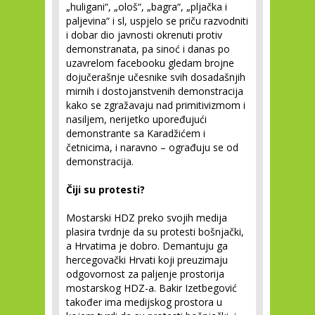
„huligani“, „ološ“, „bagra“, „pljačka i
paljevina“ i sl, uspjelo se priču razvodniti
i dobar dio javnosti okrenuti protiv
demonstranata, pa sinoć i danas po
uzavrelom facebooku gledam brojne
dojučerašnje učesnike svih dosadašnjih
mirnih i dostojanstvenih demonstracija
kako se zgražavaju nad primitivizmom i
nasiljem, nerijetko upoređujući
demonstrante sa Karadžićem i
četnicima, i naravno – ograđuju se od
demonstracija.
Čiji su protesti?
Mostarski HDZ preko svojih medija
plasira tvrdnje da su protesti bošnjački,
a Hrvatima je dobro. Demantuju ga
hercegovački Hrvati koji preuzimaju
odgovornost za paljenje prostorija
mostarskog HDZ-a. Bakir Izetbegović
također ima medijskog prostora u