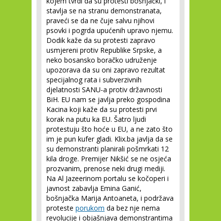
kojem tvrdi da su protesti bošnjački, i
stavlja se na stranu demonstranata,
praveći se da ne čuje salvu njihovi
psovki i pogrda upućenih upravo njemu.
Dodik kaže da su protesti zapravo
usmjereni protiv Republike Srpske, a
neko bosansko boračko udruženje
upozorava da su oni zapravo rezultat
specijalnog rata i subverzivnih
djelatnosti SANU-a protiv državnosti
BiH. EU nam se javlja preko gospodina
Kacina koji kaže da su protesti prvi
korak na putu ka EU. Šatro ljudi
protestuju što hoće u EU, a ne zato što
im je pun kufer gladi. Klix.ba javlja da se
su demonstranti planirali pošmrkati 12
kila droge. Premijer Nikšić se ne osjeća
prozvanim, prenose neki drugi mediji.
Na Al Jazeerinom portalu se kočoperi i
javnost zabavlja Emina Ganić,
bošnjačka Marija Antoaneta, i podržava
proteste
porukom
da bez nje nema
revolucije i objašnjava demonstrantima