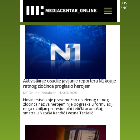
Skip to
BHS
main
ENG
content
Aktivistkinje osudile javljanje reportera N1 koji je
ratnog zločinca proglasio herojem
MCOnline Redakcija
12/03/2026
Novinarstvo koje pravomoćno osuđenog ratnog
zločinca naziva herojem nije pogreška u formulaciji,
nego ozbiljan profesionalni i etički promašaj,
smatraju Nataša Kandić i Vesna Teršelič