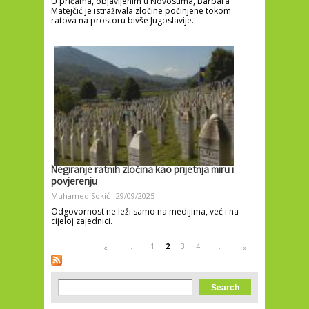
U pričama, objavljenim u Novostima, Barbara
Matejčić je istraživala zločine počinjene tokom
ratova na prostoru bivše Jugoslavije.
Negiranje ratnih zločina kao prijetnja miru i
povjerenju
Muhamed Sokić
29/09/2025
Odgovornost ne leži samo na medijima, već i na
cijeloj zajednici.
Pages
1
2
3
4
«
‹
›
»
Search form
Search