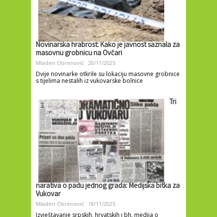
Novinarska hrabrost: Kako je javnost saznala za
masovnu grobnicu na Ovčari
Mladen Obrenović
20/11/2025
Dvije novinarke otkrile su lokaciju masovne grobnice
s tijelima nestalih iz vukovarske bolnice
Tri
narativa o padu jednog grada: Medijska bitka za
Vukovar
Mladen Obrenović
18/11/2025
Izvještavanje srpskih, hrvatskih i bh. medija o