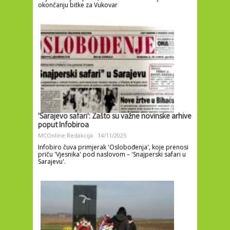
okončanju bitke za Vukovar
'Sarajevo safari': Zašto su važne novinske arhive
poput Infobiroa
MCOnline Redakcija
14/11/2025
Infobiro čuva primjerak 'Oslobođenja', koje prenosi
priču 'Vjesnika' pod naslovom – 'Snajperski safari u
Sarajevu'.