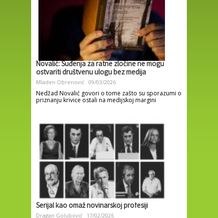
Novalić: Suđenja za ratne zločine ne mogu
ostvariti društvenu ulogu bez medija
Mladen Obrenović
09/03/2026
Nedžad Novalić govori o tome zašto su sporazumi o
priznanju krivice ostali na medijskoj margini
Serijal kao omaž novinarskoj profesiji
Dragan Golubović
17/02/2026