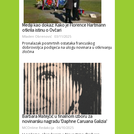
Mediji kao dokaz: Kako je Florence Hartmann
otkrila istinu o Ovčari
Mladen Obrenović
03/11/2025
Pronalazak posmrtnih ostataka francuskog
dobrovoljca podsjeća na ulogu novinara u otkrivanju
zločina
Barbara Matejčić u finalnom izboru za
novinarsku nagradu 'Daphne Caruana Galizia'
MCOnline Redakcija
06/10/2025