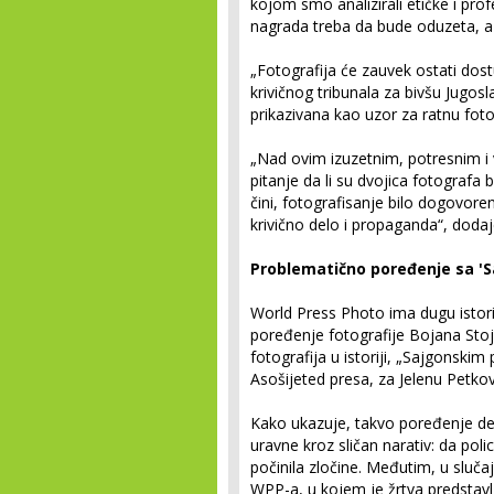
kojom smo analizirali etičke i pr
nagrada treba da bude oduzeta, a 
„Fotografija će zauvek ostati do
krivičnog tribunala za bivšu Jugosla
prikazivana kao uzor za ratnu foto
„Nad ovim izuzetnim, potresnim i
pitanje da li su dvojica fotografa bil
čini, fotografisanje bilo dogovor
krivično delo i propaganda“, dodaj
Problematično poređenje sa '
World Press Photo ima dugu istorij
poređenje fotografije Bojana Stoj
fotografija u istoriji, „Sajgonski
Asošijeted presa, za Jelenu Petkovi
Kako ukazuje, takvo poređenje del
uravne kroz sličan narativ: da po
počinila zločine. Međutim, u slučaj
WPP-a, u kojem je žrtva predstavl