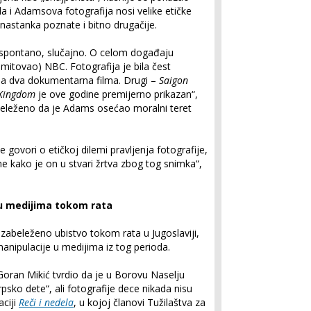
a i Adamsova fotografija nosi velike etičke
 nastanka poznate i bitno drugačije.
 spontano, slučajno. O celom događaju
i emitovao) NBC. Fotografija je bila čest
ena dva dokumentarna filma. Drugi –
Saigon
 Kingdom
je ove godine premijerno prikazan“,
abeleženo da je Adams osećao moralni teret
 govori o etičkoj dilemi pravljenja fotografije,
e kako je on u stvari žrtva zbog tog snimka“,
e u medijima tokom rata
 zabeleženo ubistvo tokom rata u Jugoslaviji,
 manipulacije u medijima iz tog perioda.
Goran Mikić tvrdio da je u Borovu Naselju
psko dete“, ali fotografije dece nikada nisu
aciji
Reči i nedela
, u kojoj članovi Tužilaštva za