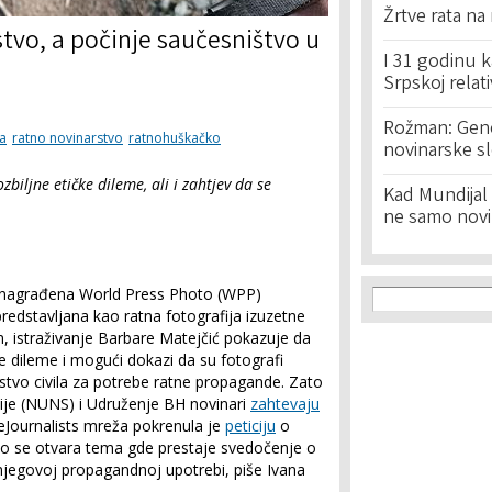
Žrtve rata na
tvo, a počinje saučesništvo u
I 31 godinu k
Srpskoj relat
Rožman: Geno
ja
ratno novinarstvo
ratnohuškačko
novinarske s
zbiljne etičke dileme, ali i zahtjev da se
Kad Mundijal 
ne samo novi
Search f
, nagrađena World Press Photo (WPP)
Search
edstavljana kao ratna fotografija izuzetne
 istraživanje Barbare Matejčić pokazuje da
ke dileme i mogući dokazi da su fotografi
tvo civila za potrebe ratne propagande. Zato
ije (NUNS) i Udruženje BH novinari
zahtevaju
Journalists mreža pokrenula je
peticiju
o
o se otvara tema gde prestaje svedočenje o
 njegovoj propagandnoj upotrebi, piše Ivana