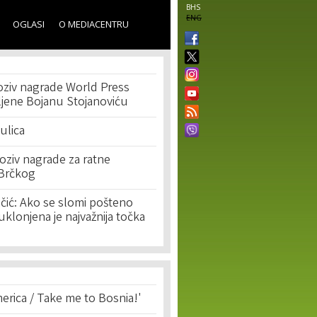
BHS
ENG
OGLASI
O MEDIACENTRU
poziv nagrade World Press
ljene Bojanu Stojanoviću
ulica
oziv nagrade za ratne
z Brčkog
čić: Ako se slomi pošteno
uklonjena je najvažnija točka
erica / Take me to Bosnia!'