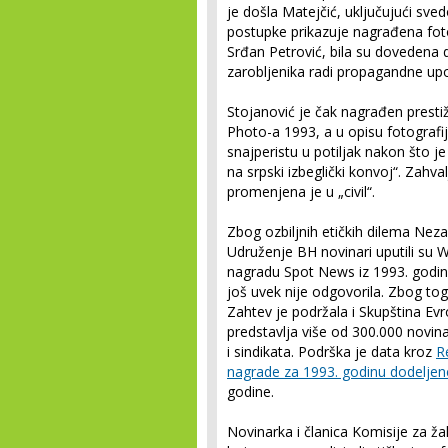
je došla Matejčić, uključujući sved
postupke prikazuje nagrađena foto
Srđan Petrović, bila su dovedena 
zarobljenika radi propagandne upot
Stojanović je čak nagrađen pres
Photo-a 1993, a u opisu fotografij
snajperistu u potiljak nakon što 
na srpski izbeglički konvoj“. Zahval
promenjena je u „civil“.
Zbog ozbiljnih etičkih dilema Nez
Udruženje BH novinari uputili su 
nagradu Spot News iz 1993. godine
još uvek nije odgovorila. Zbog tog
Zahtev je podržala i Skupština Evr
predstavlja više od 300.000 novin
i sindikata. Podrška je data kroz
R
nagrade za 1993. godinu dodeljen
godine.
Novinarka i članica Komisije za ž