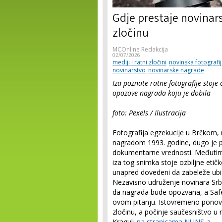
Gdje prestaje novinars
zločinu
MCOnline Redakcija
02/07/2026
mediji i ratni zločini
novinska fotografi
novinarstvo
novinarske nagrade
Iza poznate ratne fotografije stoje o
opozove nagrada koju je dobila
foto: Pexels / Ilustracija
Fotografija egzekucije u Brčkom
nagradom 1993. godine, dugo je pr
dokumentarne vrednosti. Međutim,
iza tog snimka stoje ozbiljne etič
unapred dovedeni da zabeleže ubis
Nezavisno udruženje novinara Srb
da nagrada bude opozvana, a Safe
ovom pitanju. Istovremeno ponov
zločinu, a počinje saučesništvo u
Kragulj
na stranicama NUNS-a
.