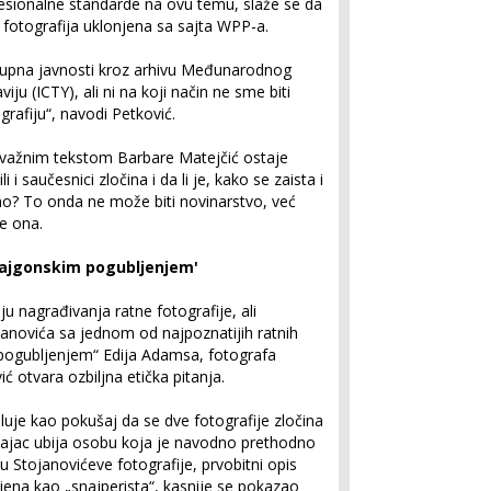
ofesionalne standarde na ovu temu, slaže se da
fotografija uklonjena sa sajta WPP-a.
stupna javnosti kroz arhivu Međunarodnog
viju (ICTY), ali ni na koji način ne sme biti
grafiju“, navodi Petković.
 važnim tekstom Barbare Matejčić ostaje
i i saučesnici zločina i da li je, kako se zaista i
eno? To onda ne može biti novinarstvo, već
e ona.
Sajgonskim pogubljenjem'
u nagrađivanja ratne fotografije, ali
anovića sa jednom od najpoznatijih ratnih
m pogubljenjem“ Edija Adamsa, fotografa
ć otvara ozbiljna etička pitanja.
uje kao pokušaj da se dve fotografije zločina
licajac ubija osobu koja je navodno prethodno
u Stojanovićeve fotografije, prvobitni opis
jena kao „snajperista“, kasnije se pokazao