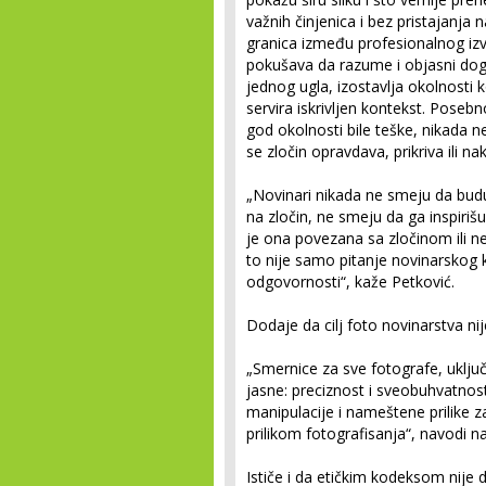
važnih činjenica i bez pristajanja
granica između profesionalnog iz
pokušava da razume i objasni doga
jednog ugla, izostavlja okolnosti k
servira iskrivljen kontekst. Posebn
god okolnosti bile teške, nikada ne
se zločin opravdava, prikriva ili na
„Novinari nikada ne smeju da budu
na zločin, ne smeju da ga inspiriš
je ona povezana sa zločinom ili ne.
to nije samo pitanje novinarskog k
odgovornosti“, kaže Petković.
Dodaje da cilj foto novinarstva n
„Smernice za sve fotografe, uključ
jasne: preciznost i sveobuhvatnost
manipulacije i nameštene prilike z
prilikom fotografisanja“, navodi n
Ističe i da etičkim kodeksom nije d