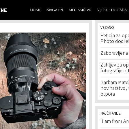
Skip to
main
HOME
MAGAZIN
MEDIAMETAR
VIJESTI I DOGAĐAJI
content
VEZANO
Peticija za o
Photo dodije
Zaboravljena 
Zahtjev za op
fotografije i
Barbara Matej
novinarstvo, 
otpora
NAJČITANIJE
'I am from Am