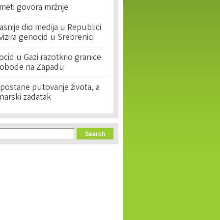
 meti govora mržnje
asnije dio medija u Republici
ivizira genocid u Srebrenici
cid u Gazi razotkrio granice
lobode na Zapadu
postane putovanje života, a
narski zadatak
orm