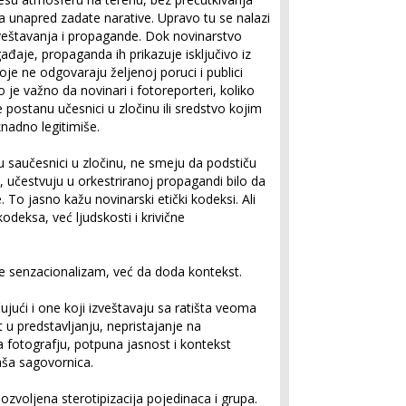
 na unapred zadate narative. Upravo tu se nalazi
veštavanja i propagande. Dok novinarstvo
đaje, propaganda ih prikazuje isključivo iz
oje ne odgovaraju željenoj poruci i publici
o je važno da novinari i fotoreporteri, koliko
 postanu učesnici u zločinu ili sredstvo kojim
knadno legitimiše.
 saučesnici u zločinu, ne smeju da podstiču
u, učestvuju u orkestriranoj propagandi bilo da
 To jasno kažu novinarski etički kodeksi. Ali
odeksa, već ljudskosti i krivične
ije senzacionalizam, već da doda kontekst.
ujući i one koji izveštavaju sa ratišta veoma
 u predstavljanju, nepristajanje na
a fotografju, potpuna jasnost i kontekst
aša sagovornica.
ozvoljena sterotipizacija pojedinaca i grupa.