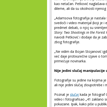
kao netačan. Petković naglašava d
dileme, ali da su okolnosti njenog
„Adamsova fotografija je nastala
svedoči i video materijal (koji je 
predmet debati, o njoj su snimlj
Story: Two Shootings in the Forest
navodi Petković i dodaje da je z
zbog fotografije.
„Ne vidim da Bojan Stojanović igde
već daje protivurečne izjave o tom
primećuje novinarka.
Nije jedini slučaj manipulacij
Fotografije su jedine na kojima je
ali nije jedini slučaj zloupotrebe i
Poznat je
slučaj
kada je fotograf 
video i fotografisao „41 zaklano sr
pokazane. Ipak, kako piše u publik