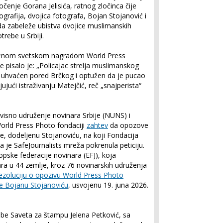
očenje Gorana Jelisića, ratnog zločinca čije
grafija, dvojica fotografa, Bojan Stojanović i
da zabeleže ubistva dvojice muslimanskih
rebe u Srbiji.
tižnom svetskom nagradom World Press
e pisalo je: „Policajac strelja muslimanskog
je uhvaćen pored Brčkog i optužen da je pucao
jujući istraživanju Matejčić, reč „snajperista“
avisno udruženje novinara Srbije (NUNS) i
World Press Photo fondaciji
zahtev
da opozove
, dodeljenu Stojanoviću, na koji Fondacija
a je SafeJournalists mreža pokrenula peticiju.
opske federacije novinara (EFJ), koja
ara u 44 zemlje, kroz 76 novinarskih udruženja
ezoluciju o opozivu World Press Photo
e Bojanu Stojanoviću
, usvojenu 19. juna 2026.
albe Saveta za štampu Jelena Petković, sa