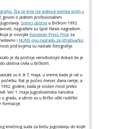
grafiju: Šta se krije iza jedinog snimka smrti u
 govori o jedinim profesionalnim
Jugoslaviji.
Snimci ubistva
u Brčkom 1992.
ojanović, nagrađeni su Spot News nagradom.
koja je osvojila
European Press Prize
za
 nedavno i
NUNS-ovu nagradu za istraživačko
lnosti pod kojima su nastale fotografije.
azalo je da postoje verodostojni dokazi da je
do ubistva civila u Brčkom.
stale su 6. ili 7. maja, u vreme kada je rat u
 početku. Rat je počeo mesec dana ranije, a
la 1992. godine, kada je srušen most preko
ivili. Već 1. maja Jugoslovenska narodna
e u gradu, a ubrzo su u Brčko ušle različite
e formacije.
 krivičnog suda za bivšu Jugoslaviju do kojih