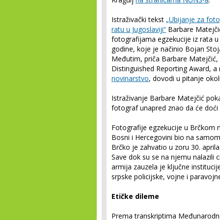
Istraživački tekst
„Ubijanje za foto
ratu u Jugoslaviji“
Barbare Matejčić
fotografijama egzekucije iz rata u 
godine, koje je načinio Bojan St
Međutim, priča Barbare Matejčić, 
Distinguished Reporting Award, a
novinarstvo
, dovodi u pitanje oko
Istraživanje Barbare Matejčić pok
fotograf unapred znao da će doći 
Fotografije egzekucije u Brčkom na
Bosni i Hercegovini bio na samom
Brčko je zahvatio u zoru 30. apri
Save dok su se na njemu nalazili c
armija zauzela je ključne institucij
srpske policijske, vojne i paravojn
Etičke dileme
Prema transkriptima Međunarodnog