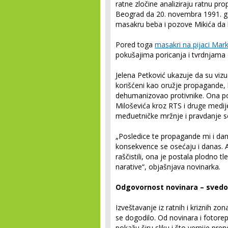
ratne zločine analiziraju ratnu pr
Beograd da 20. novembra 1991. g
masakru beba i pozove Mikića da 
Pored toga
masakri na pijaci Mar
pokušajima poricanja i tvrdnjama d
Jelena Petković ukazuje da su viz
korišćeni kao oružje propagande,
dehumanizovao protivnike. Ona p
Miloševića kroz RTS i druge medije
međuetničke mržnje i pravdanje so
„Posledice te propagande mi i dan
konsekvence se osećaju i danas. 
raščistili, ona je postala plodno t
narative“, objašnjava novinarka.
Odgovornost novinara – svedoči
Izveštavanje iz ratnih i kriznih 
se dogodilo. Od novinara i fotorep
pokažu širu sliku i što vernije pr