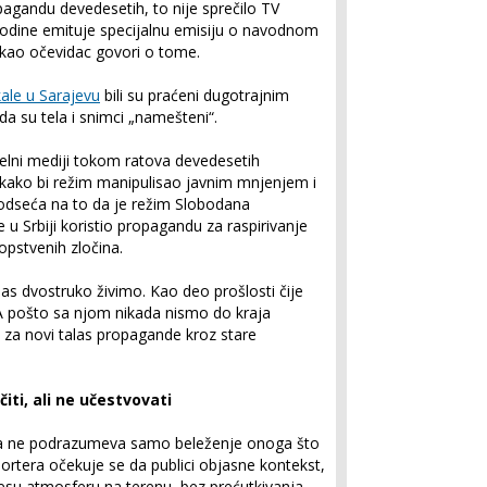
opagandu devedesetih, to nije sprečilo TV
odine emituje specijalnu emisiju o navodnom
kao očevidac govori o tome.
kale u Sarajevu
bili su praćeni dugotrajnim
a su tela i snimci „namešteni“.
uelni mediji tokom ratova devedesetih
 kako bi režim manipulisao javnim mnjenjem i
odseća na to da je režim Slobodana
 u Srbiji koristio propagandu za raspirivanje
pstvenih zločina.
as dvostruko živimo. Kao deo prošlosti čije
A pošto sa njom nikada nismo do kraja
le za novi talas propagande kroz stare
ti, ali ne učestvovati
zona ne podrazumeva samo beleženje onoga što
ortera očekuje se da publici objasne kontekst,
enesu atmosferu na terenu, bez prećutkivanja