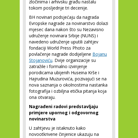
zločinima i arhivsku građu nastalu
tokom posljednje tri decenije.
BH novinari podsjećaju da nagrada
Evropske nagrade za novinarstvo dolazi
mjesec dana nakon što su Nezavisno
udruženje novinara Srbije (NUNS) i
navedeno udruženje uputili zahtjev
fondaciji World Press Photo za
povlačenje nagrade dodijeljene
Bojanu
Stojanoviću
. Dvije organizacije su
zatražile i formalno izvinjenje
porodicama ubijenih Huseina Krše i
Hajrudina Muzurovića, pozivajući se na
nova saznanja o okolnostima nastanka
fotografija i ozbiljna etička pitanja koja
ona otvaraju.
Nagrađeni radovi predstavljaju
primjere upornog i odgovornog
novinarstva
U zahtjevu je istaknuto kako
novootkrivene činjenice ukazuju na