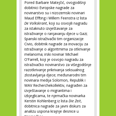
Pored Barbare Matejčić, ovogodišnji
dobitnici Evropske nagrade za
novinarstvo su i nizozemski novinari
Maud Effting i Willem Feenstra iz lista
De Volkskrant
, koji su osvojili nagradu
za istaknuto izvještavanje za
istraživanje o ranjavanju djece u Gazi;
španski istraživački tim organizacije
Civio, dobitnik nagrade za inovaciju za
istraživanje o algoritmima za otkrivanje
melanoma; irski novinar Michael
O’Farrell, koji je osvojio nagradu za
istraživačko novinarstvo za višegodišnje
razotkrivanje prikrivanja seksualnog
zlostavljanja djece; međunarodni tim
novinara medija Solomon, Republik i
WAV Recherchekollektiv, nagrađen za
izvještavanje o migrantima i
izbjeglicama, te njemačka novinarka
Kerstin Kohlenberg iz lista
Die Zeit
,
dobitnica nagrade za javni diskurs za
analizu uspona krajnje desnice u