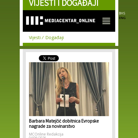
VIJESTI I DOGAĐAJI
Skip to
main
content
BHS
ENG
Vijesti
Događaji
Barbara Matejčić dobitnica Evropske
nagrade za novinarstvo
MCOnline Redakcija
04/06/2026