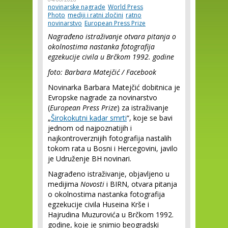
novinarske nagrade
World Press
Photo
mediji i ratni zločini
ratno
novinarstvo
European Press Prize
Nagrađeno istraživanje otvara pitanja o
okolnostima nastanka fotografija
egzekucije civila u Brčkom 1992. godine
foto: Barbara Matejčić / Facebook
Novinarka Barbara Matejčić dobitnica je
Evropske nagrade za novinarstvo
(
European Press Prize
) za istraživanje
„
Širokokutni kadar smrti
“, koje se bavi
jednom od najpoznatijih i
najkontroverznijih fotografija nastalih
tokom rata u Bosni i Hercegovini, javilo
je Udruženje BH novinari.
Nagrađeno istraživanje, objavljeno u
medijima
Novosti
i BIRN, otvara pitanja
o okolnostima nastanka fotografija
egzekucije civila Huseina Krše i
Hajrudina Muzurovića u Brčkom 1992.
godine, koje je snimio beogradski