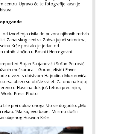
 centru. Upravo će te fotografije kasnije
bistva.
propagande
 − od izvođenja civila do prizora njihovih mrtvih
 ulici Zanatskog centra. Zahvaljujući snimcima,
seina Krše postalo je jedan od
za ratnih zločina u Bosni i Hercegovini.
toreporteri Bojan Stojanović i Srđan Petrović.
žanih muškaraca − Goran Jelisić i Enver
ovode u vezu s ubistvom Hajrudina Muzurovića.
utersa ubrzo su obišle svijet. Za onu na kojoj
ereno u Huseina dok još tetura pred njim,
u World Press Photo.
su bile prvi dokaz onoga što se dogodilo. „Moj
 i rekao: 'Majka, evo babe'. Mi smo došli i
, sin ubijenog Huseina Krše.