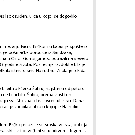
ršilac osuđen, ulica u kojoj se dogodilo
 mezarju Ivici u Brčkom u kabur je spuštena
uge bošnjačke porodice iz Sandžaka, i
ina u Crnoj Gori sigurnost potražili na sjeveru
9 godine života. Posljednje razdoblje bila je
tkrila istinu o sinu Hajrudinu. Znala je tek da
ko bi pitala kćerku Šuhru, najstariju od petoro
ga ne bi ni bilo. Šuhra, prema vlastitom
 majci sve što zna o bratovom ubistvu. Danas,
radije zaobilazi ulicu u kojoj je Hajrudin
om Brčko preuzele su srpska vojska, policija i
vatski civili odvođeni su u pritvore i logore. U