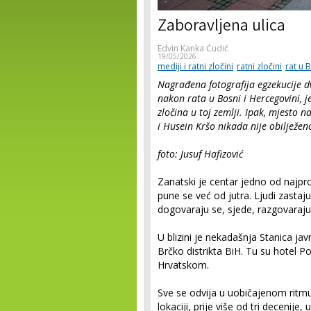
Zaboravljena ulica
Edvin Kanka Ćudić
19/05/2026
mediji i ratni zločini
ratni zločini
rat u 
Nagrađena fotografija egzekucije dv
nakon rata u Bosni i Hercegovini, j
zločina u toj zemlji. Ipak, mjesto 
i Husein Kršo nikada nije obilježen
foto: Jusuf Hafizović
Zanatski je centar jedno od najpr
pune se već od jutra. Ljudi zastaju
dogovaraju se, sjede, razgovaraju
U blizini je nekadašnja Stanica j
Brčko distrikta BiH. Tu su hotel P
Hrvatskom.
Sve se odvija u uobičajenom ritmu
lokaciji, prije više od tri decenije,