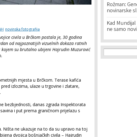
Rožman: Geno
novinarske s
Kad Mundijal 
ne samo novi
BiH
novinska fotografija
ojice civila u Brčkom postala je, 30 godina
edan od najpoznatijih vizuelnih dokaza ratnih
Search f
na kojem su brutalno ubijeni Hajrudin Muzurović
Search
o.
ometnijih mjesta u Brčkom. Terase kafića
 pred izlozima, ulaze u trgovine i zlatare,
.
avne bezbjednosti, danas zgrada Inspektorata
osavina i put prema graničnom prijelazu s
. Ništa ne ukazuje na to da su upravo na toj
 ubijena dvojica bošnjačkih civila – Hajrudin