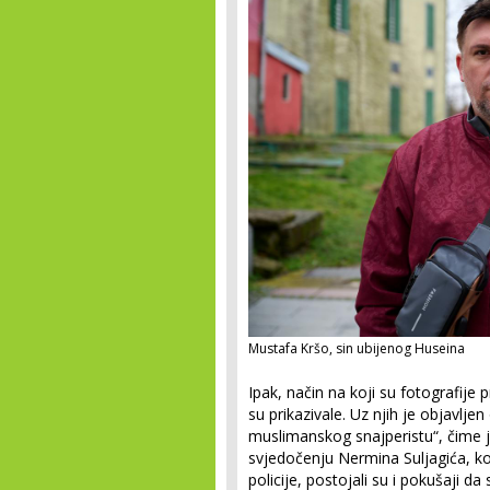
Mustafa Kršo, sin ubijenog Huseina
Ipak, način na koji su fotografije 
su prikazivale. Uz njih je objavljen
muslimanskog snajperistu“, čime j
svjedočenju Nermina Suljagića, koj
policije, postojali su i pokušaji d