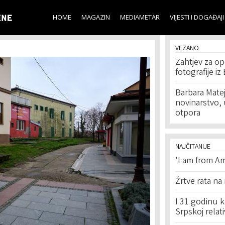
Skip to
main
HOME
MAGAZIN
MEDIAMETAR
VIJESTI I DOGAĐAJI
content
VEZANO
Zahtjev za op
fotografije i
Barbara Matej
novinarstvo, 
otpora
NAJČITANIJE
'I am from Am
Žrtve rata na
I 31 godinu k
Srpskoj relat