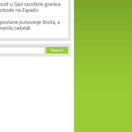
cid u Gazi razotkrio granice
lobode na Zapadu
postane putovanje života, a
narski zadatak
orm