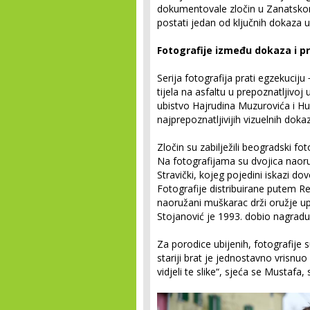
dokumentovale zločin u Zanatskom
postati jedan od ključnih dokaza u
Fotografije između dokaza i 
Serija fotografija prati egzekuciju
tijela na asfaltu u prepoznatljivoj
ubistvo Hajrudina Muzurovića i Hu
najprepoznatljivijih vizuelnih doka
Zločin su zabilježili beogradski fo
Na fotografijama su dvojica naoru
Stravički, kojeg pojedini iskazi d
Fotografije distribuirane putem Re
naoružani muškarac drži oružje up
Stojanović je 1993. dobio nagrad
Za porodice ubijenih, fotografije 
stariji brat je jednostavno vrisnuo
vidjeli te slike“, sjeća se Mustafa