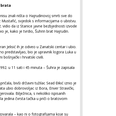
 brata
isu znali ništa o Hajrudinovoj smrti sve do
z Mustafić, svjedok s informacijama o ubistvu.
2. vidio da iz Stanice javne bezbjednosti izvode
o je, kako je tvrdio, Šuhrin brat Hajrudin.
 Jelisić ih je odveo u Zanatski centar i ubio.
čno predstavljao, bio je upravnik logora Luka u
 bošnjački i hrvatski civili.
992. u 11 sati i 45 minuta – Šuhra je zapisala
ričala, bivši državni tužilac Sead Đikić iznio je
ata ubio dobrovoljac iz Bora, Enver Stravički,
jerovala. Bilježnica, s nekoliko ispisanih
la jedina čvrsta tačka u priči o bratovom
ovarala – kao ni o fotografijama koje su