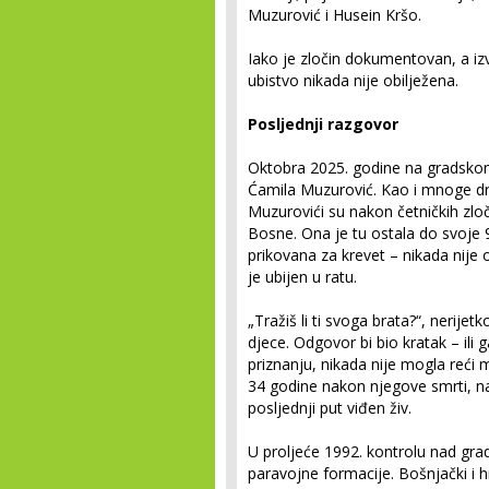
Muzurović i Husein Kršo.
Iako je zločin dokumentovan, a izv
ubistvo nikada nije obilježena.
Posljednji razgovor
Oktobra 2025. godine na gradskom
Ćamila Muzurović. Kao i mnoge dr
Muzurovići su nakon četničkih zloč
Bosne. Ona je tu ostala do svoje 9
prikovana za krevet – nikada nije o
je ubijen u ratu.
„Tražiš li ti svoga brata?“, nerijet
djece. Odgovor bi bio kratak – ili 
priznanju, nikada nije mogla reći
34 godine nakon njegove smrti, naj
posljednji put viđen živ.
U proljeće 1992. kontrolu nad grad
paravojne formacije. Bošnjački i hr