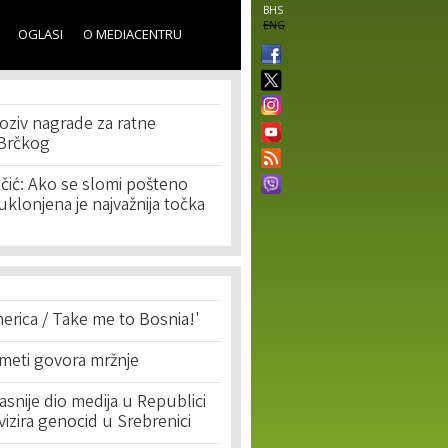
BHS
ENG
OGLASI
O MEDIACENTRU
oziv nagrade za ratne
z Brčkog
čić: Ako se slomi pošteno
uklonjena je najvažnija točka
erica / Take me to Bosnia!'
 meti govora mržnje
asnije dio medija u Republici
ivizira genocid u Srebrenici