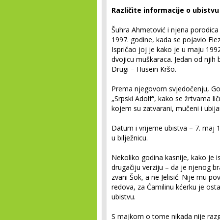
Različite informacije o ubistvu
Šuhra Ahmetović i njena porodica n
1997. godine, kada se pojavio Ele
Ispričao joj je kako je u maju 199
dvojicu muškaraca. Jedan od njih bi
Drugi – Husein Kršo.
Prema njegovom svjedočenju, Goran
„Srpski Adolf“, kako se žrtvama li
kojem su zatvarani, mučeni i ubijani
Datum i vrijeme ubistva – 7. maj 1
u bilježnicu.
Nekoliko godina kasnije, kako je isp
drugačiju verziju – da je njenog br
zvani Šok, a ne Jelisić. Nije mu pov
redova, za Ćamilinu kćerku je osta
ubistvu.
S majkom o tome nikada nije razg