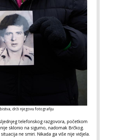
stva, drži njegovu fotografiju
sljednjeg telefonskog razgovora, početkom
ranije sklonio na sigurno, nadomak Brčkog.
ituacija ne smiri. Nikada ga više nije vidjela.