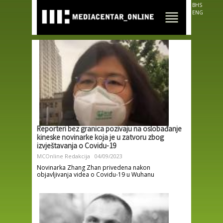
Skip to
BHS
main
ENG
content
Reporteri bez granica pozivaju na oslobađanje
kineske novinarke koja je u zatvoru zbog
izvještavanja o Covidu-19
MCOnline Redakcija
04/09/2023
Novinarka Zhang Zhan privedena nakon
objavljivanja videa o Covidu-19 u Wuhanu