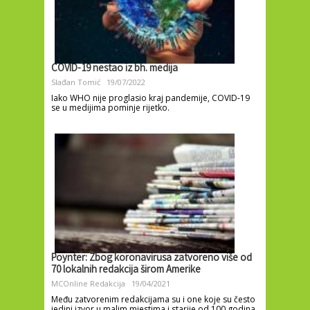
COVID-19 nestao iz bh. medija
Slađan Tomić
19/07/2022
Iako WHO nije proglasio kraj pandemije, COVID-19
se u medijima pominje rijetko.
Poynter: Zbog koronavirusa zatvoreno više od
70 lokalnih redakcija širom Amerike
MCOnline Redakcija
19/04/2021
Među zatvorenim redakcijama su i one koje su često
jedini izvor u malim mjestima i starije od 100 godina.