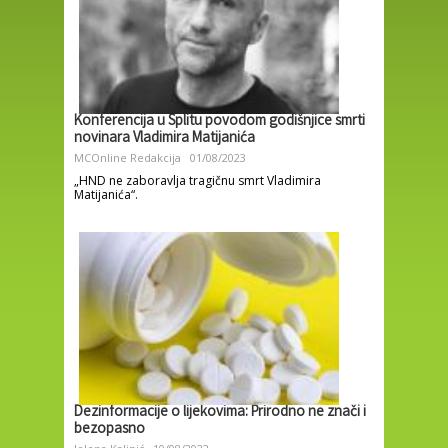
Konferencija u Splitu povodom godišnjice smrti
novinara Vladimira Matijanića
MCOnline Redakcija
01/08/2023
„HND ne zaboravlja tragičnu smrt Vladimira
Matijanića“.
Dezinformacije o lijekovima: Prirodno ne znači i
bezopasno