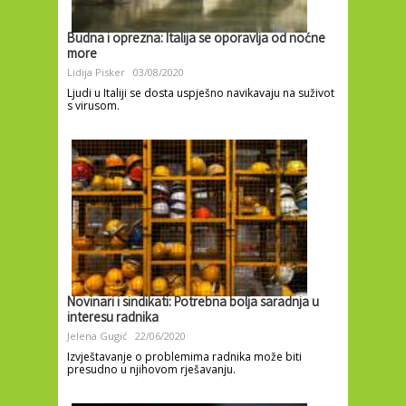
Budna i oprezna: Italija se oporavlja od noćne
more
Lidija Pisker
03/08/2020
Ljudi u Italiji se dosta uspješno navikavaju na suživot
s virusom.
Novinari i sindikati: Potrebna bolja saradnja u
interesu radnika
Jelena Gugić
22/06/2020
Izvještavanje o problemima radnika može biti
presudno u njihovom rješavanju.