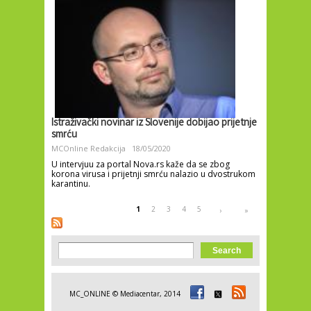
Istraživački novinar iz Slovenije dobijao prijetnje
smrću
MCOnline Redakcija
18/05/2020
U intervjuu za portal Nova.rs kaže da se zbog
korona virusa i prijetnji smrću nalazio u dvostrukom
karantinu.
Pages
1
2
3
4
5
›
»
Search form
Search
MC_ONLINE © Mediacentar, 2014