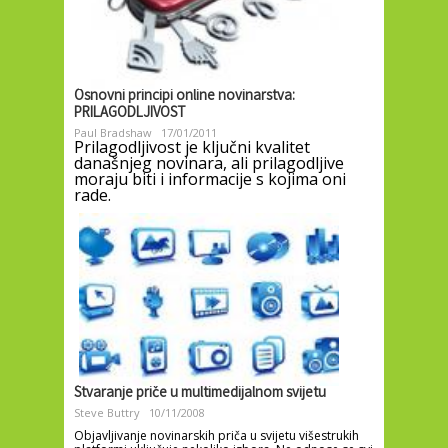
Osnovni principi online novinarstva:
PRILAGODLJIVOST
Paul Bradshaw
17/01/2011
Prilagodljivost je ključni kvalitet
današnjeg novinara, ali prilagodljive
moraju biti i informacije s kojima oni
rade.
Stvaranje priče u multimedijalnom svijetu
Steve Buttry
10/11/2008
Objavljivanje novinarskih priča u svijetu višestrukih