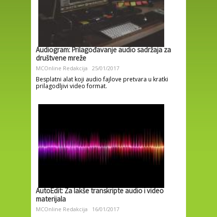
Audiogram: Prilagođavanje audio sadržaja za
društvene mreže
MCOnline Redakcija
25/01/2017
Besplatni alat koji audio fajlove pretvara u kratki
prilagodljivi video format.
AutoEdit: Za lakše transkripte audio i video
materijala
MCOnline Redakcija
16/01/2017