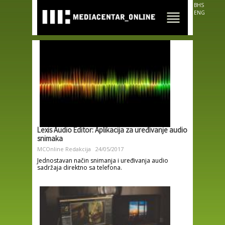
Skip to
BHS
main
ENG
content
Lexis Audio Editor: Aplikacija za uređivanje audio
snimaka
MCOnline Redakcija
24/05/2017
Jednostavan način snimanja i uređivanja audio
sadržaja direktno sa telefona.