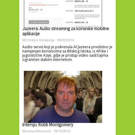
Jazeera: Audio streaming za korisnike mobilne
aplikacije
MCOnline Redakcija
08/02/2016
Audio servis koji je pokrenula Al Jazeera prvobitno je
namijenjen korisnicima sa Bliskog Istoka, iz Afrike i
jugoistočne Azije, gdje je pristup video sadržajima
ograničen slabim internetom.
Intervju: Robb Montgomery
Nevena Ršumović
18/12/2012