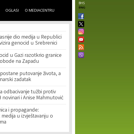
BHS
ENG
OGLASI
O MEDIACENTRU
asnije dio medija u Republici
ivizira genocid u Srebrenici
cid u Gazi razotkrio granice
lobode na Zapadu
postane putovanje života, a
narski zadatak
 odbacivanje tužbi protiv
 novinari i Anise Mahmutović
nica i propagande:
medija u izvještavanju o
ima