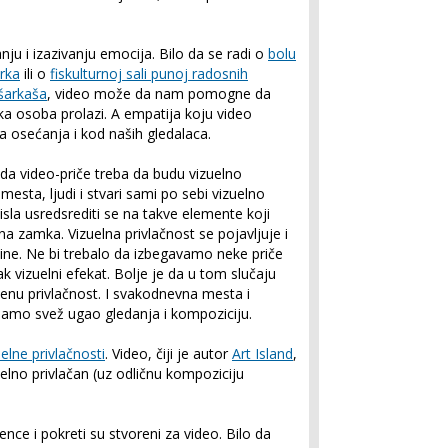
nju i izazivanju emocija. Bilo da se radi o
bolu
erka
ili o
fiskulturnoj sali punoj radosnih
ošarkaša
, video može da nam pomogne da
 osoba prolazi. A empatija koju video
 osećanja i kod naših gledalaca.
da video-priče treba da budu vizuelno
 mesta, ljudi i stvari sami po sebi vizuelno
isla usredsrediti se na takve elemente koji
dna zamka. Vizuelna privlačnost se pojavljuje i
ine. Ne bi trebalo da izbegavamo neke priče
 vizuelni efekat. Bolje je da u tom slučaju
enu privlačnost. I svakodnevna mesta i
damo svež ugao gledanja i kompoziciju.
elne privlačnosti
. Video, čiji je autor
Art Island
,
uelno privlačan (uz odličnu kompoziciju
ence i pokreti su stvoreni za video. Bilo da