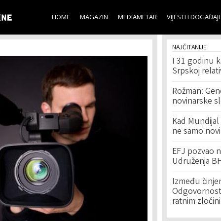
Skip to
main
HOME
MAGAZIN
MEDIAMETAR
VIJESTI I DOGAĐAJI
content
NAJČITANIJE
I 31 godinu k
Srpskoj relat
Rožman: Geno
novinarske s
Kad Mundijal 
ne samo novi
EFJ pozvao na
Udruženja BH
Između činje
Odgovornost 
ratnim zločin