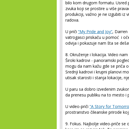
bilo kom drugom formatu. Usred po
zvuka koji se prostire u više prav
produkciji, važno je ne izgubiti iz
radova.
U priči
“My Pride and Joy”
, Darren
vatrogasci priskaču u pomoć i oče
odvija i pokazuje nam šta se deša
8. Okruženje i lokacija.
Video nam 
Široki kadrovi - panoramski pogle
mogu da nam kažu gde se priča odvi
Srednji kadrovi i krupni planovi mo
utisak starosti i stanja lokacije, n
U paru sa dobro izvedenim zvukom
da prenesu publiku na to mesto i p
U video-priči
“A Story for Tomorr
prostranstvo čileanske prirode koj
9. Fokus.
Najbolje video-priče se