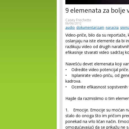
9 elemenata za bolje 
Casey Frechette
06/06/2012
audio
dokumentarizam
naracija
snim
Video-priče, bilo da su reportaže, 
oslanjaju na iste elemente da bi i
razlikuju video od drugih narativnih
efikasnije stvarati video sadržaj ko
Navešću devet elemenata koji v
• Odredite video potencijal priče.
• Isplanirate video-priču, od gen
kadrova.
• Ocenite efikasnost sopstvenih v
Hajde da razmislimo o tim element
1. Emocije.
Emocije su moćan nar
stalo do onoga što im pričom pren
ponekad na vrlo ličan način. Emoc
omogućavajući da se prikažu ne sa