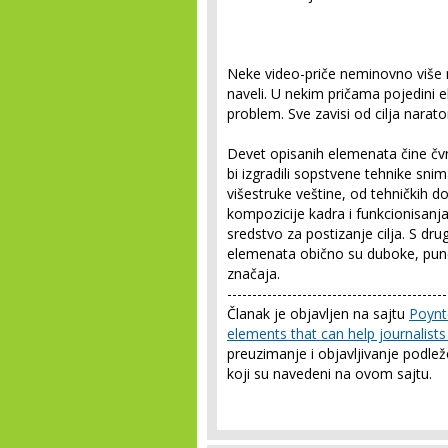
Neke video-priče neminovno više
naveli. U nekim pričama pojedini e
problem. Sve zavisi od cilja narato
Devet opisanih elemenata čine čvr
bi izgradili sopstvene tehnike snim
višestruke veštine, od tehničkih do
kompozicije kadra i funkcionisan
sredstvo za postizanje cilja. S dr
elemenata obično su duboke, pune 
značaja.
--------------------------------------------
Članak je objavljen na sajtu
Poynt
elements that can help journalists 
preuzimanje i objavljivanje podlež
koji su navedeni na ovom sajtu.