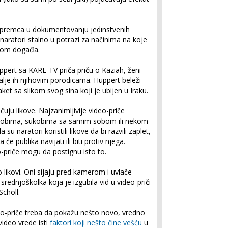
 premca u dokumentovanju jedinstvenih
naratori stalno u potrazi za načinima na koje
dnom događa.
ppert sa KARE-TV priča priču o Kaziah, ženi
 šalje ih njihovim porodicama. Huppert beleži
ket sa slikom svog sina koji je ubijen u Iraku.
učuju likove. Najzanimljivije video-priče
kobima, sukobima sa samim sobom ili nekom
u naratori koristili likove da bi razvili zaplet,
će publika navijati ili biti protiv njega.
o-priče mogu da postignu isto to.
o likovi. Oni sijaju pred kamerom i uvlače
 srednjoškolka koja je izgubila vid u video-priči
 Scholl.
o-priče treba da pokažu nešto novo, vredno
video vrede isti
faktori koji nešto čine vešću
u