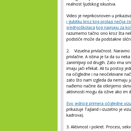
realnost ljudskog iskustva.
Video je neprikosnoven u prikaziva
i gubitku kroz koji prolazi nečija ć
srednjoškolaca
koji navijaju za k
razumemo tačno ono kroz šta neka
podstiče može da podstakne slična
2. Vizuelna privlačnost.
Naravno 
privlačne. A istina je ta da su neka
zanimljiviji od drugih. Zato ima sm
imaju jači efekat. Ali tu postoji je
na očigledne i na neočekivane nač
zato što nam izgleda da nemaju jak
nađemo načine da otkrijemo skriv
aktivnosti mogu da ožive ako im 
Evo jednog primera očigledne vizu
prikazuje Tajland i izuzetno je viz
kadrova).
3. Aktivnost i pokret.
Procesi, sekv