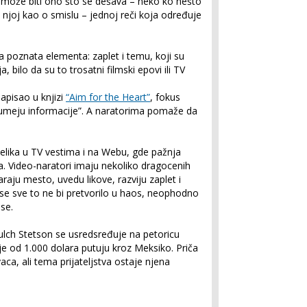
a može biti ono što se dešava – neko ko nešto
 njoj kao o smislu – jednoj reči koja određuje
 poznata elementa: zaplet i temu, koji su
 bilo da su to trosatni filmski epovi ili TV
apisao u knjizi
“Aim for the Heart”
, fokus
umeju informacije”. A naratorima pomaže da
lika u TV vestima i na Webu, gde pažnja
a. Video-naratori imaju nekoliko dragocenih
aju mesto, uvedu likove, razviju zaplet i
 se sve to ne bi pretvorilo u haos, neophodno
 se.
ulch Stetson se usredsređuje na petoricu
je od 1.000 dolara putuju kroz Meksiko. Priča
aca, ali tema prijateljstva ostaje njena