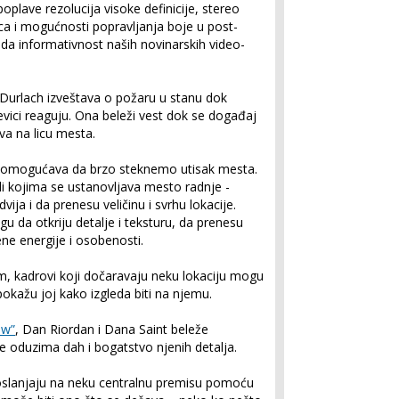
plave rezolucija visoke definicije, stereo
aca i mogućnosti popravljanja boje u post-
 vida informativnost naših novinarskih video-
 Durlach izveštava o požaru u stanu dok
vici reaguju. Ona beleži vest dok se događaj
va na licu mesta.
omogućava da brzo steknemo utisak mesta.
di kojima se ustanovljava mesto radnje -
ja i da prenesu veličinu i svrhu lokacije.
gu da otkriju detalje i teksturu, da prenesu
jene energije i osobenosti.
, kadrovi koji dočaravaju neku lokaciju mogu
okažu joj kako izgleda biti na njemu.
ow”
, Dan Riordan i Dana Saint beleže
e oduzima dah i bogatstvo njenih detalja.
 oslanjaju na neku centralnu premisu pomoću