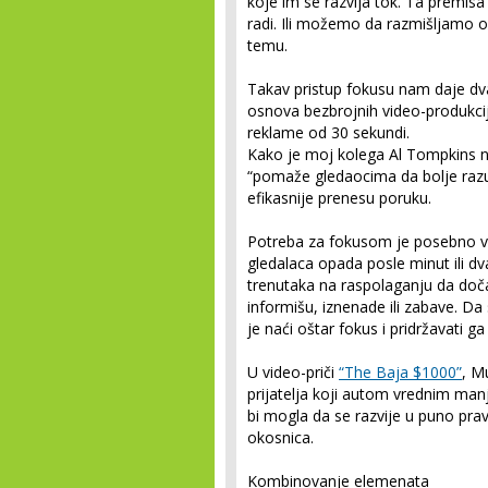
koje im se razvija tok. Ta premis
radi. Ili možemo da razmišljamo o
temu.
Takav pristup fokusu nam daje dva
osnova bezbrojnih video-produkcija,
reklame od 30 sekundi.
Kako je moj kolega Al Tompkins n
“pomaže gledaocima da bolje raz
efikasnije prenesu poruku.
Potreba za fokusom je posebno ve
gledalaca opada posle minut ili dv
trenutaka na raspolaganju da dočar
informišu, iznenade ili zabave. Da
je naći oštar fokus i pridržavati ga
U video-priči
“The Baja $1000”
, M
prijatelja koji autom vrednim man
bi mogla da se razvije u puno prav
okosnica.
Kombinovanje elemenata