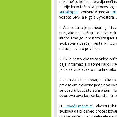
neko nešto koristi, upravlja nečim
otkrije kako tačno taj proces izgl
sutrašnjice“
, korisnik Vimeo-a
13t
vozača BMX-a Nigela Sylvestera. Od
4. Audio.
Lako je prenebregnuti zvuk
priči, ako ne i važniji. To je zato 
intervjuima govore nam šta ljudi u
zvuk stvara osećaj mesta. Prirodni
naracija sve to povezuje.
Zvuk je često okosnica video-priče,
daje informacije o tome kako i ka
je da se video često montira tako
A kada zvuk nije dobar, publika to
previsokim frekvencijama biva iskr
se udavi u buci, što stvara šum i 
izvori zvukova koji se koriste na
U
„Kovaču mačeva“
Takeshi Fukuna
zvukova da bi oživeo proces kova
nosilac priče, dok vizuelni element