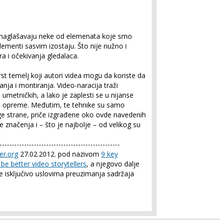
 naglašavaju neke od elemenata koje smo
lementi sasvim izostaju. Što nije nužno i
ra i očekivanja gledalaca.
st temelj koji autori videa mogu da koriste da
anja i montiranja. Video-naracija traži
 umetničkih, a lako je zaplesti se u nijanse
ja opreme. Međutim, te tehnike su samo
uge strane, priče izgrađene oko ovde navedenih
značenja i – što je najbolje – od velikog su
-------------------------------------------------
er.org
27.02.2012. pod nazivom
9 key
be better video storytellers
, a njegovo dalje
e isključivo uslovima preuzimanja sadržaja