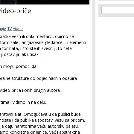
Search f
Search
video-priče
anje
TV
video
kratke vesti ili dokumentarci, obično se
nformisale i angažovale gledaoce. Ti elementi
 formata, i što ste ih svesniji, to ćete
ji ostavlja jak utisak.
am mogu pomoći da:
eralne strukture do pojedinačnih odabira
ideo-priča i onih drugih autora.
ima i vidimo ih na delu.
ativni alat. Omogućavaju da publici bude
osite i da publika uspostavi vezu sa pričom,
ije daju naratorima veću autorsku paletu,
mo konkretne činjenice, već i apstraktna