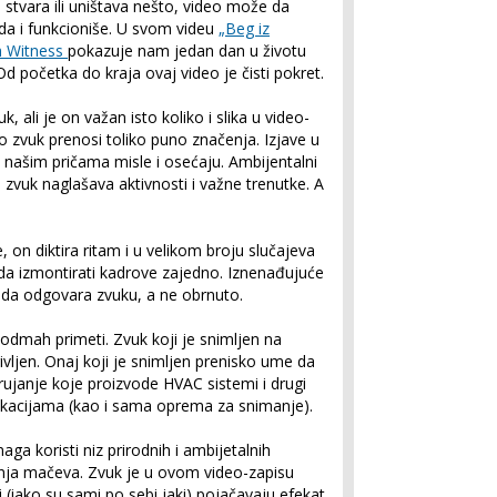
, stvara ili uništava nešto, video može da
eda i funkcioniše. U svom videu
„Beg iz
h Witness
pokazuje nam jedan dan u životu
 početka do kraja ovaj video je čisti pokret.
, ali je on važan isto koliko i slika u video-
što zvuk prenosi toliko puno značenja. Izjave u
 našim pričama misle i osećaju. Ambijentalni
 zvuk naglašava aktivnosti i važne trenutke. A
 on diktira ritam i u velikom broju slučajeva
da izmontirati kadrove zajedno. Iznenađujuće
 da odgovara zvuku, a ne obrnuto.
 odmah primeti. Zvuk koji je snimljen na
ivljen. Onaj koji je snimljen prenisko ume da
brujanje koje proizvode HVAC sistemi i drugi
 lokacijama (kao i sama oprema za snimanje).
ga koristi niz prirodnih i ambijetalnih
nja mačeva. Zvuk je u ovom video-zapisu
i (iako su sami po sebi jaki) pojačavaju efekat