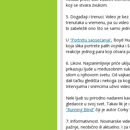
koji se stvara zvukom.
5. Događaji i trenuci.
Video je bez
trenutaka u vremenu, pa su video 
bi zabeležili ono što se samo je
U
“Portretu saosećanja”
, Boyd Hu
koja slika portrete palih vojnika i
reakcije jednog para koji otvara pa
6. Likovi.
Najzanimljivije priče uklj
prikazuju ljude u međusobnim su
silom u njihovom svetu. Od vajkada s
dali tačku gledišta i nekoga za koga 
Intervjuima i snimcima uživo vide
Neki ljudi su prirodno nadareni ka
gledaoce u svoj svet. Takav lik je i
“Running Blind”
čiji je autor Corky
7. Informativnost.
Novinarske vide
pažnje, neobično ili aktuelno. I za 