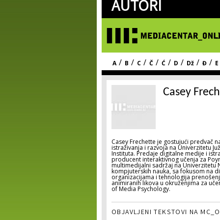
AUTORI
/
/
/
/
/
/
/
/
A
B
C
Č
Ć
D
Dž
Đ
E
Casey Frech
Casey Frechette je gostujući predvač na
istraživanja i razvoja na Univerzitetu J
Instituta. Predaje digitalne medije i ist
producent interaktivnog učenja za Poy
multimedijalni sadržaj na Univerzitetu
kompjuterskih nauka, sa fokusom na digi
organizacijama i tehnologija prenošenj
animiranih likova u okruženjima za učen
of Media Psychology.
OBJAVLJENI TEKSTOVI NA MC_O