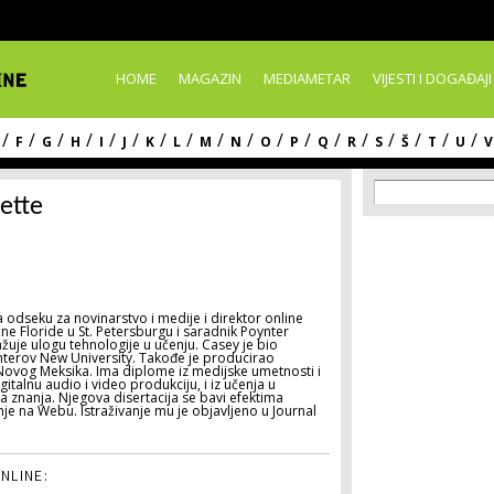
Skip to
main
content
HOME
MAGAZIN
MEDIAMETAR
VIJESTI I DOGAĐAJI
/
/
/
/
/
/
/
/
/
/
/
/
/
/
/
/
/
/
F
G
H
I
J
K
L
M
N
O
P
Q
R
S
Š
T
U
V
Search f
Search
ette
 odseku za novinarstvo i medije i direktor online
užne Floride u St. Petersburgu i saradnik Poynter
ražuje ulogu tehnologije u učenju. Casey je bio
nterov New University. Takođe je producirao
 Novog Meksika. Ima diplome iz medijske umetnosti i
talnu audio i video produkciju, i iz učenja u
a znanja. Njegova disertacija se bavi efektima
je na Webu. Istraživanje mu je objavljeno u Journal
NLINE: