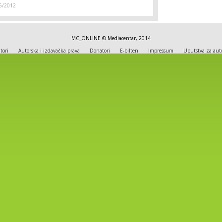
6/2012
MC_ONLINE © Mediacentar, 2014
tori
Autorska i izdavačka prava
Donatori
E-bilten
Impressum
Uputstva za aut