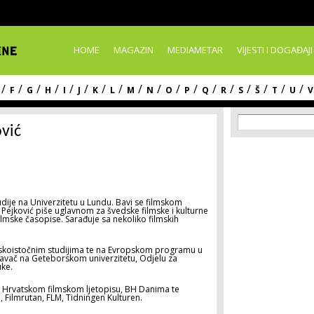
Skip to
main
content
HOME
MAGAZIN
MEDIAMETAR
VIJESTI I DOGAĐAJI
/
/
/
/
/
/
/
/
/
/
/
/
/
/
/
/
/
/
F
G
H
I
J
K
L
M
N
O
P
Q
R
S
Š
T
U
V
Search f
Search
ović
tudije na Univerzitetu u Lundu. Bavi se filmskom
 Pejković piše uglavnom za švedske filmske i kulturne
lmske časopise. Sarađuje sa nekoliko filmskih
liskoistočnim studijima te na Evropskom programu u
avač na Geteborskom univerzitetu, Odjelu za
uke.
U, Hrvatskom filmskom ljetopisu, BH Danima te
 Filmrutan, FLM, Tidningen Kulturen.