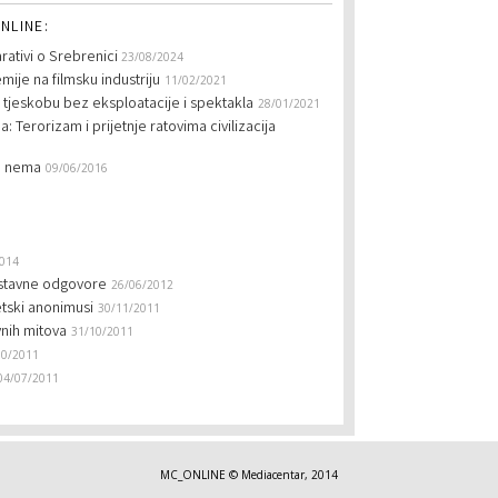
NLINE:
rativi o Srebrenici
23/08/2024
mije na filmsku industriju
11/02/2021
i tjeskobu bez eksploatacije i spektakla
28/01/2021
 Terorizam i prijetnje ratovima civilizacija
še nema
09/06/2016
2014
nostavne odgovore
26/06/2012
etski anonimusi
30/11/2011
vnih mitova
31/10/2011
10/2011
04/07/2011
MC_ONLINE © Mediacentar, 2014