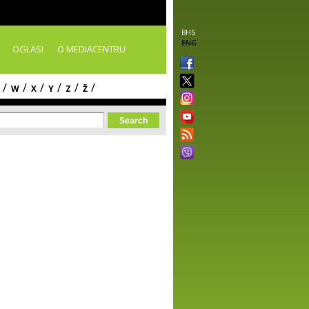
BHS
ENG
OGLASI
O MEDIACENTRU
/
/
/
/
/
/
W
X
Y
Z
Ž
orm