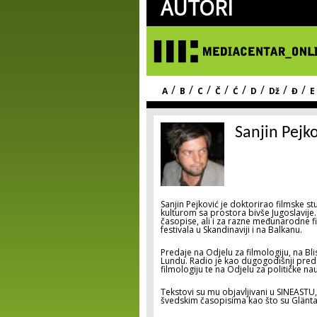
AUTORI
/
/
/
/
/
/
/
/
A
B
C
Č
Ć
D
Dž
Đ
E
Sanjin Pejk
Sanjin Pejković je doktorirao filmske s
kulturom sa prostora bivše Jugoslavije.
časopise, ali i za razne međunarodne fi
festivala u Skandinaviji i na Balkanu.
Predaje na Odjelu za filmologiju, na B
Lundu. Radio je kao dugogodišnji pred
filmologiju te na Odjelu za političke na
Tekstovi su mu objavljivani u SINEAST
švedskim časopisima kao što su Glänta,