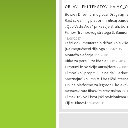
OBJAVLJENI TEKSTOVI NA MC_O
Bowie i Dnevnici mog oca: Drugačiji na
Rast streaming platformi i uticaj pande
„Quo Vadis Aida“ prikazuje strah, bol 
Filmovi Trumpovog stratega S. Bannona:
13/06/2017
Lažni dokumentarac o državi koje vi
(Ne)mogućnosti dijaloga
13/04/2015
Montaža sjećanja
11/02/2015
Bitka za pare ili za ideale?
23/12/2014
O traumi iz pozicije autsajdera
22/10/
Filmovi koji propituju, a ne daju jed
Sveznajući kolumnisti i bezlični intern
Online platforme za izgradnju kolekti
Nastavak rata filmskim sredstvima
24/
Filmski trikovi i istorijski revizionizam
Čiji su filmovi?
18/05/2011