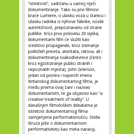
”istinitosti”, sadržanu u samoj riječi
dokumentiranje. Tako su prvi filmovi
braće Lumiere, o ulasku voza u stanicu i
izlasku radnika iz njihove fabrike, nosile
autentičnost, prepoznavanu od strane
publike. Kroz prvu polovinu 20 vijeka,
dokumentarni film će služiti kao
sredstvo propagande, kroz snimanje
političkih prevrta, atentata, ratova, ali i
dokumentiranja svakodnevnice (često
kroz egzotiziranje publici stranih i
nepoznatih mjesta). John Grierson,
jedan od pionira i najvećih imena
Britanskog dokumentarnog filma, je
među prvima ovaj žanr i nazvao
dokumentarnim, te ga objasnio kao ”a
creative treatment of reality”. U
današnjim filmološkim debatama je
istinitost dokumentarnog filma
zamijenjena performativnošću. Stella
Bruzzi piše o dokumentarnom
performativitetu kao meta-naraciji,