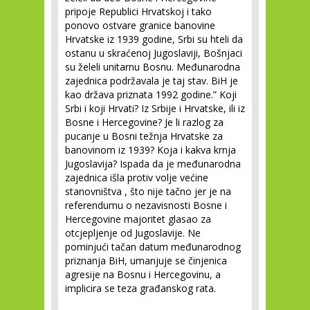
pripoje Republici Hrvatskoj i tako
ponovo ostvare granice banovine
Hrvatske iz 1939 godine, Srbi su hteli da
ostanu u skraćenoj Jugoslaviji, Bošnjaci
su želeli unitarnu Bosnu. Međunarodna
zajednica podržavala je taj stav. BiH je
kao država priznata 1992 godine.” Koji
Srbi i koji Hrvati? Iz Srbije i Hrvatske, ili iz
Bosne i Hercegovine? Je li razlog za
pucanje u Bosni težnja Hrvatske za
banovinom iz 1939? Koja i kakva krnja
Jugoslavija? Ispada da je međunarodna
zajednica išla protiv volje većine
stanovništva , što nije tačno jer je na
referendumu o nezavisnosti Bosne i
Hercegovine majoritet glasao za
otcjepljenje od Jugoslavije. Ne
pominjući tačan datum međunarodnog
priznanja BiH, umanjuje se činjenica
agresije na Bosnu i Hercegovinu, a
implicira se teza građanskog rata.