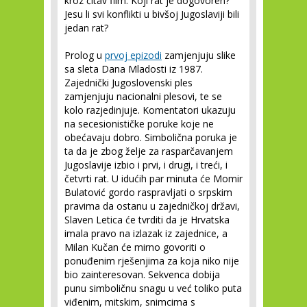
kroz čitav film. Koji rat je dogovoren?
Jesu li svi konflikti u bivšoj Jugoslaviji bili
jedan rat?
Prolog u
prvoj epizodi
zamjenjuju slike
sa sleta Dana Mladosti iz 1987.
Zajednički Jugoslovenski ples
zamjenjuju nacionalni plesovi, te se
kolo razjedinjuje. Komentatori ukazuju
na secesionističke poruke koje ne
obećavaju dobro. Simbolična poruka je
ta da je zbog želje za rasparčavanjem
Jugoslavije izbio i prvi, i drugi, i treći, i
četvrti rat. U idućih par minuta će Momir
Bulatović gordo raspravljati o srpskim
pravima da ostanu u zajedničkoj državi,
Slaven Letica će tvrditi da je Hrvatska
imala pravo na izlazak iz zajednice, a
Milan Kučan će mirno govoriti o
ponuđenim rješenjima za koja niko nije
bio zainteresovan. Sekvenca dobija
punu simboličnu snagu u već toliko puta
viđenim, mitskim, snimcima s