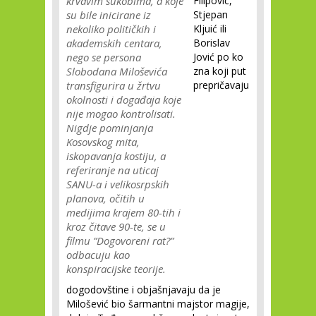
krvavim sukobima, a koje
Filipović,
su bile inicirane iz
Stjepan
nekoliko političkih i
Kljuić ili
akademskih centara,
Borislav
nego se persona
Jović po ko
Slobodana Miloševića
zna koji put
transfigurira u žrtvu
prepričavaju
okolnosti i događaja koje
nije mogao kontrolisati.
Nigdje pominjanja
Kosovskog mita,
iskopavanja kostiju, a
referiranje na uticaj
SANU-a i velikosrpskih
planova, očitih u
medijima krajem 80-tih i
kroz čitave 90-te, se u
filmu ”Dogovoreni rat?”
odbacuju kao
konspiracijske teorije.
dogodovštine i objašnjavaju da je
Milošević bio šarmantni majstor magije,