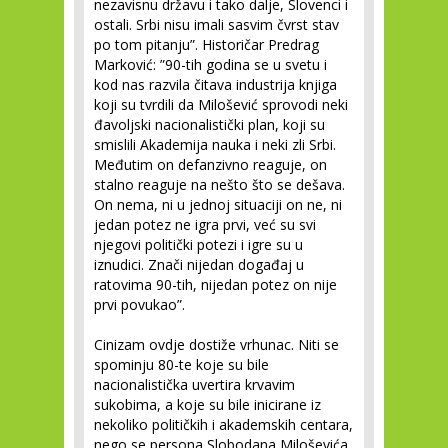
nezavisnu državu i tako dalje, Slovenci i
ostali. Srbi nisu imali sasvim čvrst stav
po tom pitanju”. Historičar Predrag
Marković: ”90-tih godina se u svetu i
kod nas razvila čitava industrija knjiga
koji su tvrdili da Milošević sprovodi neki
đavoljski nacionalistički plan, koji su
smislili Akademija nauka i neki zli Srbi.
Međutim on defanzivno reaguje, on
stalno reaguje na nešto što se dešava.
On nema, ni u jednoj situaciji on ne, ni
jedan potez ne igra prvi, već su svi
njegovi politički potezi i igre su u
iznudici. Znači nijedan događaj u
ratovima 90-tih, nijedan potez on nije
prvi povukao”.
Cinizam ovdje dostiže vrhunac. Niti se
spominju 80-te koje su bile
nacionalistička uvertira krvavim
sukobima, a koje su bile inicirane iz
nekoliko političkih i akademskih centara,
nego se persona Slobodana Miloševića