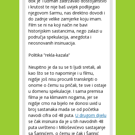
dok je Tuđman zadržavao dostojanstvo
i krutost te nije baš uvijek podlijegao
njegovom šarmu, nas direktno dovodi i
do zadnje velike zamjerke koju imam.
Film se ni na koji način ne bavi
historijskim sastancima, nego zalazi u
područja spekulacija, anegdota i
neosnovanih insinuacija.
Politika ”rekla-kazala”
Neupitno je da su se ti ljudi sretali, ali
kao što se to napominje i u filmu,
nigdje još nisu procurili transkripti o
onome o čemu su pričali, te sve i ostaje
u domenu spekulacije. I sama premisa
filma je na klimavim nogama, jer se
nigdje crno na bijelo ne donosi uvid u
broj sastanaka mada se od početka
navodi cifra od 48 puta.
U drugom dijelu
se čak insinuira da je u tih navodnih 48
puta uvršteno i Miloševićevo sastajanje
sa Šarinićem, o čemu je čak i Šarinić