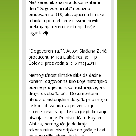
Naš saradnik analizira dokumentarni
flim ”Dogovoreni rat?” nedavno
emitovan na RTS, ukazujući na filmske
tehnike upotrijebljene u svrhu novih
prekrajanja recentne istorije bivše
Jugoslavije.
"Dogovoreni rat?", Autor: Slađana Zarić;
producent: Milica Dabić; režija: Filip
Čolović; prozivodnja RTS maj 2011
Nemogućnost filmske slike da dadne
konačni odgovor na bilo koje historijsko
pitanje je u jednu ruku frustrirajuće, a u
drugu oslobađajuće. Dokumentarni
filmovi o historijskim događajima mogu
se koristiti za analizu prezentacije
istorije, revidiranje, te i za (re)definiranje
pisanja istorije. Po historičaru Hayden
Whiteu, nemoguće je do kraja
rekonstruirati historijske događaje i dati
potpunu sliku stvari, jer bi to