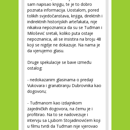
sam napisao knjigu, te je to dobro
poznata informacija. Uostalom, pored
tolikih svjedočanstava, knjiga, direktnih i
indirektnih historijskih artefakata, nije
nikakva nepoznanica da su se Tuđman i
Milošević sretali, koliko puta ostaje
nepoznanica, ali se insistira na broju 48
koji se nigdje ne dokazuje. Na nama je
da vjerujemo glasu.
Druge spekulacije se bave između
ostalog:
- nedokazanim glasinama o predaji
Vukovara i granatiranju Dubrovnika kao
dogovoru;
- Tuđmanom kao izdajnikom
zajedničkih dogovora, na čemu je i
profitirao. Na to se nadovezuje i
intervju sa Ljubom Stojadinovićem koji
u filmu tvrdi da Tuđman nije vjerovao