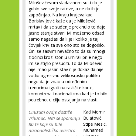
Miloševićevom vladavinom su ti da je
gubio sve svoje ratove, a ne da ih je
započinjao. Na kraju krajeva kad
Borislav Jović kaže da je Milošević
mrtav i da se suđenje prekinulo to daje
jasno stanje stvari. Mi možemo odsad
samo nagađati da li je i koliko je taj
čovjek kriv za sve ono sto se dogodilo.
Čini se sasvim nevažno to da su mnogi
zločinci kroz istoriju umirali prije nego
im se stiglo presuditi. To da Milošević
nije imao jasan stav nije dokaz da nije
vodio agresivnu velikosrpsku politiku
nego da je znao u određenim
trenucima igrati na različite karte,
komunizma i nacionalizma kad je to bilo
potrebno, u cilju ostajanja na vlasti.
Cinizam ovdje dostiže
Kad Momir
vrhunac. Niti se spominju
Bulatović,
80-te koje su bile
Stipe Mesić,
nacionalistička uvertira
Muhamed