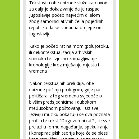
Tekstovi u obe epizode služe kao uvod
za daljnje dokazivanje da je raspad
Jugoslavije počeo najvećim dijelom
zbog samoinicijativnih želja pojedinih
republika da se iznebuha otcjepe od
Jugoslavije.
Kako je počeo rat na mom (polu)otoku,
ili dekontekstualizacija arhivskih
snimaka te svjesno zamagljivanje
kronologije kroz mješanje mjesta i
vremena
Nakon tekstualnih preludija, obe
epizode počinju prologom, gdje par
političara iz tog vremena svjedoče o
bivšim predsjednicima i dubokom
međusobnom poštovanju. Uz sve
jeziviju muziku pokazuju se dva poznata
profila te tekst ”Dogovoreni rat?”, te sve
prelazi u formu nagađanja, spekuliranja
i konspiracijskih teorija koje će se plesti