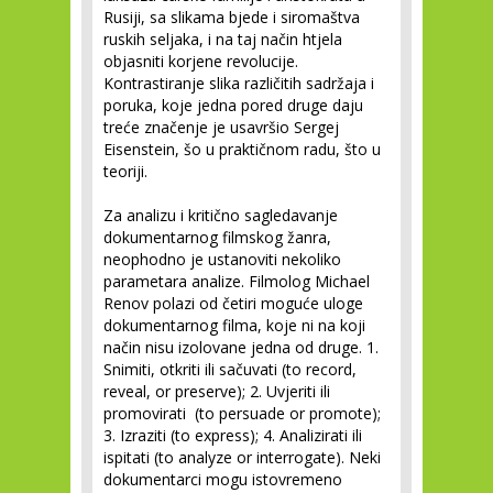
Rusiji, sa slikama bjede i siromaštva
ruskih seljaka, i na taj način htjela
objasniti korjene revolucije.
Kontrastiranje slika različitih sadržaja i
poruka, koje jedna pored druge daju
treće značenje je usavršio Sergej
Eisenstein, šo u praktičnom radu, što u
teoriji.
Za analizu i kritično sagledavanje
dokumentarnog filmskog žanra,
neophodno je ustanoviti nekoliko
parametara analize. Filmolog Michael
Renov polazi od četiri moguće uloge
dokumentarnog filma, koje ni na koji
način nisu izolovane jedna od druge. 1.
Snimiti, otkriti ili sačuvati (to record,
reveal, or preserve); 2. Uvjeriti ili
promovirati (to persuade or promote);
3. Izraziti (to express); 4. Analizirati ili
ispitati (to analyze or interrogate). Neki
dokumentarci mogu istovremeno