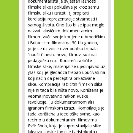
dokumentarista je svjestan lažnosti
filmske slike i pokušava je kroz samu
filmsku sliku i izraziti, tj propitati
korelaciju reprezentacije stvarnosti i
samog života. Ono što bi se ipak moglo
nazvati klasičnim dokumentarnim
filmom vuče svoje korijene u Američkim
i Britanskim filmovima 30-tih godina,
gdje se uz voice over publika trebala
”naučiti” nesto novo, filmovi su imali
pedagošku crtu. Koristeći različite
filmske slike, materijal se ujedinjavao uz
glas koji je gledaoca trebao upućivati na
koji način da perceptira prikazivane
slike. Kompilacija različitih filmskih slika
nije ni tada bila ništa novo. Korištena je
veoma inovativno nakon Ruske
revolucije, i u dokumentarnom ali i
igranom filmskom izrazu. Kompilacija je
tada korištena u ideološke svrhe, kao
recimo u dokumentarnim filmovima
Esfir Shub, koja je suprotstavljala slike
luksuza carske familije i aristokrata u