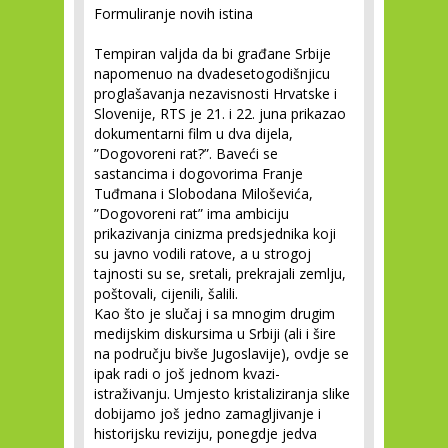
Formuliranje novih istina
Tempiran valjda da bi građane Srbije
napomenuo na dvadesetogodišnjicu
proglašavanja nezavisnosti Hrvatske i
Slovenije, RTS je 21. i 22. juna prikazao
dokumentarni film u dva dijela,
”Dogovoreni rat?”. Baveći se
sastancima i dogovorima Franje
Tuđmana i Slobodana Miloševića,
”Dogovoreni rat” ima ambiciju
prikazivanja cinizma predsjednika koji
su javno vodili ratove, a u strogoj
tajnosti su se, sretali, prekrajali zemlju,
poštovali, cijenili, šalili.
Kao što je slučaj i sa mnogim drugim
medijskim diskursima u Srbiji (ali i šire
na području bivše Jugoslavije), ovdje se
ipak radi o još jednom kvazi-
istraživanju. Umjesto kristaliziranja slike
dobijamo još jedno zamagljivanje i
historijsku reviziju, ponegdje jedva