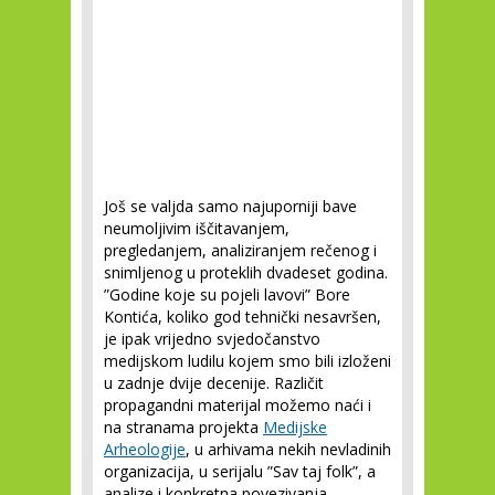
Još se valjda samo najuporniji bave
neumoljivim iščitavanjem,
pregledanjem, analiziranjem rečenog i
snimljenog u proteklih dvadeset godina.
”Godine koje su pojeli lavovi” Bore
Kontića, koliko god tehnički nesavršen,
je ipak vrijedno svjedočanstvo
medijskom ludilu kojem smo bili izloženi
u zadnje dvije decenije. Različit
propagandni materijal možemo naći i
na stranama projekta
Medijske
Arheologije
, u arhivama nekih nevladinih
organizacija, u serijalu ”Sav taj folk”, a
analize i konkretna povezivanja