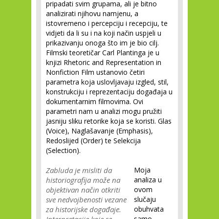
pripadati svim grupama, ali je bitno
analizirati njihovu namjenu, a
istovremeno i percepciju i recepciju, te
vidjeti da li su i na koji način uspjeli u
prikazivanju onoga što im je bio cilj.
Filmski teoretičar Carl Plantinga je u
knjizi Rhetoric and Representation in
Nonfiction Film ustanovio četiri
parametra koja uslovljavaju izgled, stil,
konstrukciju i reprezentaciju događaja u
dokumentarnim filmovima. Ovi
parametri nam u analizi mogu pružiti
jasniju sliku retorike koja se koristi. Glas
(Voice), Naglašavanje (Emphasis),
Redoslijed (Order) te Selekcija
(Selection).
Zabluda je misliti da
Moja
historiografija može na
analiza u
objektivan način otkriti
ovom
sve nedvojbenosti vezane
slučaju
za historijske događaje.
obuhvata
samo