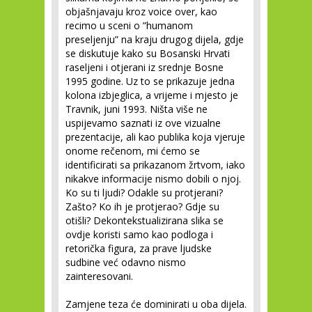
objašnjavaju kroz voice over, kao
recimo u sceni o ”humanom
preseljenju” na kraju drugog dijela, gdje
se diskutuje kako su Bosanski Hrvati
raseljeni i otjerani iz srednje Bosne
1995 godine. Uz to se prikazuje jedna
kolona izbjeglica, a vrijeme i mjesto je
Travnik, juni 1993. Ništa više ne
uspijevamo saznati iz ove vizualne
prezentacije, ali kao publika koja vjeruje
onome rečenom, mi ćemo se
identificirati sa prikazanom žrtvom, iako
nikakve informacije nismo dobili o njoj.
Ko su ti ljudi? Odakle su protjerani?
Zašto? Ko ih je protjerao? Gdje su
otišli? Dekontekstualizirana slika se
ovdje koristi samo kao podloga i
retorička figura, za prave ljudske
sudbine već odavno nismo
zainteresovani.
Zamjene teza će dominirati u oba dijela.