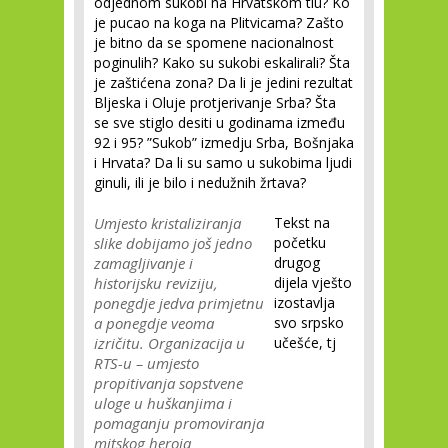
odjednom sukobi na Hrvatskom tlu? Ko
je pucao na koga na Plitvicama? Zašto
je bitno da se spomene nacionalnost
poginulih? Kako su sukobi eskalirali? Šta
je zaštićena zona? Da li je jedini rezultat
Bljeska i Oluje protjerivanje Srba? Šta
se sve stiglo desiti u godinama između
92 i 95? ”Sukob” izmedju Srba, Bošnjaka
i Hrvata? Da li su samo u sukobima ljudi
ginuli, ili je bilo i nedužnih žrtava?
Umjesto kristaliziranja
Tekst na
slike dobijamo još jedno
početku
zamagljivanje i
drugog
historijsku reviziju,
dijela vješto
ponegdje jedva primjetnu
izostavlja
a ponegdje veoma
svo srpsko
izričitu. Organizacija u
učešće, tj
RTS-u – umjesto
propitivanja sopstvene
uloge u huškanjima i
pomaganju promoviranja
mitskog heroja