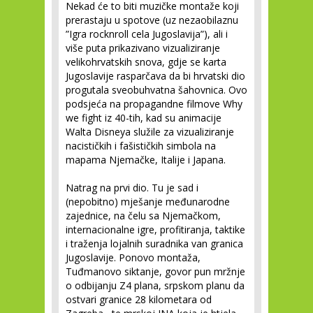
Nekad će to biti muzičke montaže koji
prerastaju u spotove (uz nezaobilaznu
”Igra rocknroll cela Jugoslavija”), ali i
više puta prikazivano vizualiziranje
velikohrvatskih snova, gdje se karta
Jugoslavije rasparčava da bi hrvatski dio
progutala sveobuhvatna šahovnica. Ovo
podsjeća na propagandne filmove Why
we fight iz 40-tih, kad su animacije
Walta Disneya služile za vizualiziranje
nacističkih i fašističkih simbola na
mapama Njemačke, Italije i Japana.
Natrag na prvi dio. Tu je sad i
(nepobitno) mješanje međunarodne
zajednice, na čelu sa Njemačkom,
internacionalne igre, profitiranja, taktike
i traženja lojalnih suradnika van granica
Jugoslavije. Ponovo montaža,
Tuđmanovo siktanje, govor pun mržnje
o odbijanju Z4 plana, srpskom planu da
ostvari granice 28 kilometara od