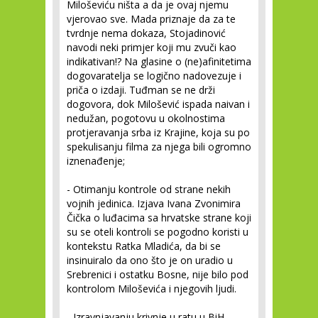
Miloševiću ništa a da je ovaj njemu
vjerovao sve. Mada priznaje da za te
tvrdnje nema dokaza, Stojadinović
navodi neki primjer koji mu zvuči kao
indikativan!? Na glasine o (ne)afinitetima
dogovaratelja se logično nadovezuje i
priča o izdaji. Tuđman se ne drži
dogovora, dok Milošević ispada naivan i
nedužan, pogotovu u okolnostima
protjeravanja srba iz Krajine, koja su po
spekulisanju filma za njega bili ogromno
iznenađenje;
- Otimanju kontrole od strane nekih
vojnih jedinica. Izjava Ivana Zvonimira
Čička o luđacima sa hrvatske strane koji
su se oteli kontroli se pogodno koristi u
kontekstu Ratka Mladića, da bi se
insinuiralo da ono što je on uradio u
Srebrenici i ostatku Bosne, nije bilo pod
kontrolom Miloševića i njegovih ljudi.
- Izravnjavanju krivnje u ratu u BiH.