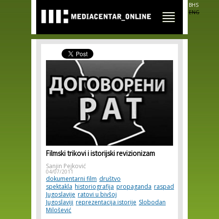
Skip to
BHS
main
ENG
content
Filmski trikovi i istorijski revizionizam
Sanjin Pejković
04/07/2011
dokumentarni film
društvo
spektakla
historiografija
propaganda
raspad
Jugoslavije
ratovi u bivšoj
Jugoslaviji
reprezentacija istorije
Slobodan
Milošević