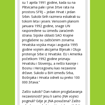
su 1 aprila 1991 godine, kada su na
Plitvicama pale i prve žrtve rata na
prostoru SFRJ – jedan Hrvat i jedan
Srbin. Sukobi širih razmera eskalirali su
tokom leta i jeseni. Vensovim planom
januara 1992 godine, snage UN
raspoređene su između zaraćenih
strana. Srpske oblasti SAO Krajine
proglašene su zaštićenim zonama.
Hrvatska vojska maja i avgusta 1995
godine vojnim akcijama Bljesak i Oluja
proteruje Srbe iz Hrvatske. EU i Amerika
početkom 1992 godine priznaju
Hrvatsku i Sloveniju, a nešto kasnije i
Bosnu i Hercegovinu kao nezavisne
države. Sukobi u BiH između Srba,
Bošnjaka i Hrvata odneli su preko 100
000 žrtava.”
Zašto sukob? Dan nakon proglašavanja
nezavisnosti? Jesu li samo JNA vojnici
poginuli? Gdje je JNA povučena? Zašto