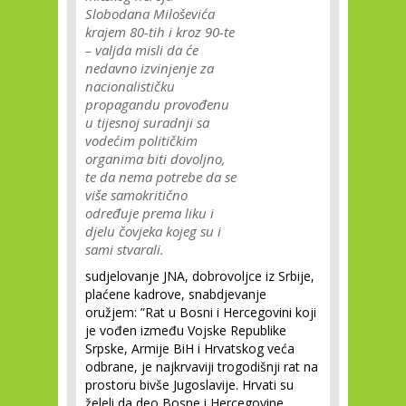
Slobodana Miloševića
krajem 80-tih i kroz 90-te
– valjda misli da će
nedavno izvinjenje za
nacionalističku
propagandu provođenu
u tijesnoj suradnji sa
vodećim političkim
organima biti dovoljno,
te da nema potrebe da se
više samokritično
određuje prema liku i
djelu čovjeka kojeg su i
sami stvarali.
sudjelovanje JNA, dobrovoljce iz Srbije,
plaćene kadrove, snabdjevanje
oružjem: ”Rat u Bosni i Hercegovini koji
je vođen između Vojske Republike
Srpske, Armije BiH i Hrvatskog veća
odbrane, je najkrvaviji trogodišnji rat na
prostoru bivše Jugoslavije. Hrvati su
želeli da deo Bosne i Hercegovine