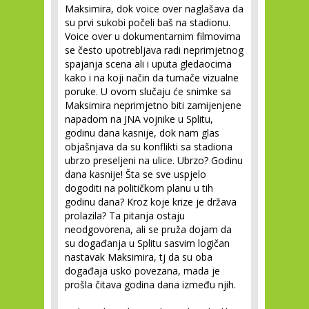
Maksimira, dok voice over naglašava da
su prvi sukobi počeli baš na stadionu.
Voice over u dokumentarnim filmovima
se često upotrebljava radi neprimjetnog
spajanja scena ali i uputa gledaocima
kako i na koji način da tumače vizualne
poruke. U ovom slučaju će snimke sa
Maksimira neprimjetno biti zamijenjene
napadom na JNA vojnike u Splitu,
godinu dana kasnije, dok nam glas
objašnjava da su konflikti sa stadiona
ubrzo preseljeni na ulice. Ubrzo? Godinu
dana kasnije! Šta se sve uspjelo
dogoditi na političkom planu u tih
godinu dana? Kroz koje krize je država
prolazila? Ta pitanja ostaju
neodgovorena, ali se pruža dojam da
su događanja u Splitu sasvim logičan
nastavak Maksimira, tj da su oba
događaja usko povezana, mada je
prošla čitava godina dana između njih.