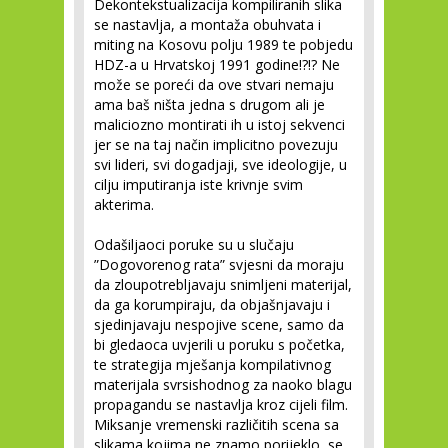
Dekontekstualizacija kompiliranih slika
se nastavlja, a montaža obuhvata i
miting na Kosovu polju 1989 te pobjedu
HDZ-a u Hrvatskoj 1991 godine!?!? Ne
može se poreći da ove stvari nemaju
ama baš ništa jedna s drugom ali je
maliciozno montirati ih u istoj sekvenci
jer se na taj način implicitno povezuju
svi lideri, svi dogadjaji, sve ideologije, u
cilju imputiranja iste krivnje svim
akterima.
Odašiljaoci poruke su u slučaju
”Dogovorenog rata” svjesni da moraju
da zloupotrebljavaju snimljeni materijal,
da ga korumpiraju, da objašnjavaju i
sjedinjavaju nespojive scene, samo da
bi gledaoca uvjerili u poruku s početka,
te strategija mješanja kompilativnog
materijala svrsishodnog za naoko blagu
propagandu se nastavlja kroz cijeli film.
Miksanje vremenski različitih scena sa
slikama kojima ne znamo porijeklo, se