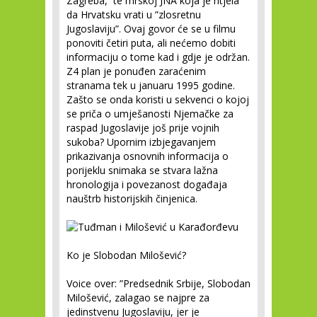
Zagreba, te mrskoj JNA koja je htjela
da Hrvatsku vrati u ”zlosretnu
Jugoslaviju”. Ovaj govor će se u filmu
ponoviti četiri puta, ali nećemo dobiti
informaciju o tome kad i gdje je održan.
Z4 plan je ponuđen zaraćenim
stranama tek u januaru 1995 godine.
Zašto se onda koristi u sekvenci o kojoj
se priča o umješanosti Njemačke za
raspad Jugoslavije još prije vojnih
sukoba? Upornim izbjegavanjem
prikazivanja osnovnih informacija o
porijeklu snimaka se stvara lažna
hronologija i povezanost događaja
nauštrb historijskih činjenica.
Ko je Slobodan Milošević?
Voice over: ”Predsednik Srbije, Slobodan
Milošević, zalagao se najpre za
jedinstvenu Jugoslaviju, jer je