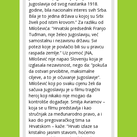
Jugoslavija od svog nastanka 1918.
godine, bila nacionalni interes svih Srba.
Bila je to jedina država u kojoj su Srbi
živeli pod istim krovom.” Za razliku od
Miloševića: ”Hrvatski predsednik Franjo
Tuđman, nije želeo Jugoslaviju, već
samostalnu i nezavisnu državu. Svi
potezi koje je povlačio bili su u pravcu
raspada zemlje.” Uz pomoć JNA,
Milošević nije napao Sloveniju koja je
izglasala nezavisnost, nego da: ”pokuša
da ostvari prvobitne, maksimalne
ciljeve, a to je očuvanje Jugoslavije”.
Milošević koji po svaku cijenu želi da
sačuva Jugoslaviju je u filmu tragični
heroj koji nikako nije mogao da
kontroliše događaje. Smilja Avramov –
koja se u filmu predstavlja i kao
stručnjak za međunarodno pravo, a i
kao dio pregovaračkog tima sa
Hrvatskom – kaže: ”Hrvati izlaze sa
kristalno jasnim stavom, hoćemo