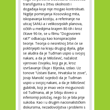
transfigurira u žrtvu okolnosti i
događaja koje nije mogao kontrolisati.
Nigdje pominjanja Kosovskog mita,
iskopavanja kostiju, a referiranje na
uticaj SANU-a i velikosrpskih planova,
očitih u medijima krajem 80-tih i kroz
čitave 90-te, se u filmu ”Dogovoreni
rat?” odbacuju kao konspiracijske
teorije. Teorija o nesretnoj žrtvi će se
poktrijepiti na kraju drugog dijela, gdje
se aludira da je Tuđman uspio u svojoj
nakani, a da je Milošević, nažalost
vjerovao čovjeku, koji ga je, kroz
izvršavanje Oluje i Bljeska, izdao. Uz
tonove ”Ustani Bane, Hrvatska te zove”,
Josip Manolić svjedoči da je Tuđman
uspio u svojoj nakani, a da je Milošević
gubitnik, koji je imao veće mogucnosti
od Tuđmana, ali je Srbiju doveo u
inferiorniji položaj, nego šo je bila prije
sukoba. Kao i u drugim nacionalističkim
diskursima, nezadovoljstva i problemi s