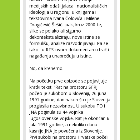
medijskih odašiljalaca i nacionalističkih
ideologija u regionu, u knjigama i
tekstovima Ivana Čolovića i Milene
Dragičević-Šešić. Ipak, kroz 2000-te,
slike se polako ali sigurno
dekontekstualiziraju, nove istine se
formulišu, analize razvodnjavaju. Pa se
tako i u RTS-ovom dokumentarcu trač i
nagađanja unapređuju u istine.
No, da krenemo.
Na početku prve epizode se pojavljuje
kratki tekst: ”Rat na prostoru SFRJ
počeo je sukobom u Sloveniji, 26 juna
1991 godine, dan nakon što je Slovenija
proglasila nezavisnost. U sukobu TO i
JNA poginula su 44 vojnika
jugoslovenske vojske. Rat je okončan 6
jula 1991 godine, a nekoliko dana
kasnije JNA je povučena iz Slovenije.
Prvi sukobi na prostoru Hrvatske počeli