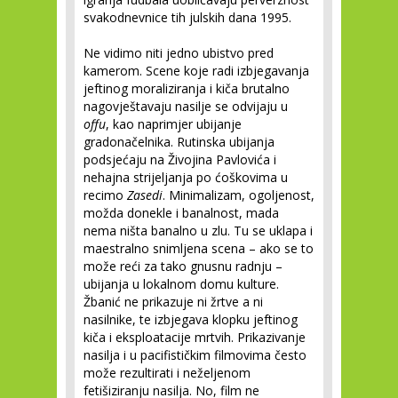
svakodnevnice tih julskih dana 1995.
Ne vidimo niti jedno ubistvo pred
kamerom. Scene koje radi izbjegavanja
jeftinog moraliziranja i kiča brutalno
nagovještavaju nasilje se odvijaju u
offu
, kao naprimjer ubijanje
gradonačelnika. Rutinska ubijanja
podsjećaju na Živojina Pavlovića i
nehajna strijeljanja po ćoškovima u
recimo
Zasedi
. Minimalizam, ogoljenost,
možda donekle i banalnost, mada
nema ništa banalno u zlu. Tu se uklapa i
maestralno snimljena scena – ako se to
može reći za tako gnusnu radnju –
ubijanja u lokalnom domu kulture.
Žbanić ne prikazuje ni žrtve a ni
nasilnike, te izbjegava klopku jeftinog
kiča i eksploatacije mrtvih. Prikazivanje
nasilja i u pacifističkim filmovima često
može rezultirati i neželjenom
fetišiziranju nasilja. No, film ne