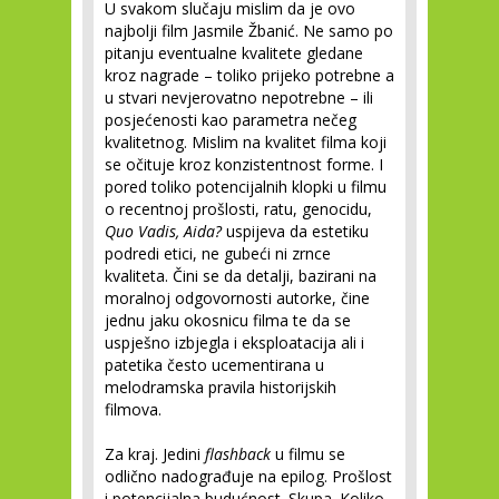
U svakom slučaju mislim da je ovo
najbolji film Jasmile Žbanić. Ne samo po
pitanju eventualne kvalitete gledane
kroz nagrade – toliko prijeko potrebne a
u stvari nevjerovatno nepotrebne – ili
posjećenosti kao parametra nečeg
kvalitetnog. Mislim na kvalitet filma koji
se očituje kroz konzistentnost forme. I
pored toliko potencijalnih klopki u filmu
o recentnoj prošlosti, ratu, genocidu,
Quo Vadis, Aida?
uspijeva da estetiku
podredi etici, ne gubeći ni zrnce
kvaliteta. Čini se da detalji, bazirani na
moralnoj odgovornosti autorke, čine
jednu jaku okosnicu filma te da se
uspješno izbjegla i eksploatacija ali i
patetika često ucementirana u
melodramska pravila historijskih
filmova.
Za kraj. Jedini
flashback
u filmu se
odlično nadograđuje na epilog. Prošlost
i potencijalna budućnost. Skupa. Koliko