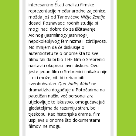
interesantno čitati analizu filmske
reprezentacije međunarodne zajednice,
možda još od Tanovićeve
Ničije Zemlje
dosad. Poznavaoci rodnih studija bi
mogli naći dobro tlo za iščitavanje
Aidinog (Jasmilinog? Jasninog?)
nepokolebljivog feminizma i izdržljivosti.
No mnijem da će diskusije o
autenticitetu te o onome šta to sve
filmu fali da bi bio THE film o Srebrenici
nastaviti okupirati javni diskurs. Ovo
jeste jedan film o Srebrenici i nikako nije
– niti može, niti bi trebao biti –
sveobuhvatan.
Quo Vadis, Aida?
ne
dramatizira događaje u Potočarima na
patetičan način, već personalizira i
utjelovljuje to iskustvo, omogućavajući
gledateljima da razumiju strah, bol i
tjeskobu. Kao historijska drama, film
uspijeva u onome što dokumentarni
filmovi ne mogu.