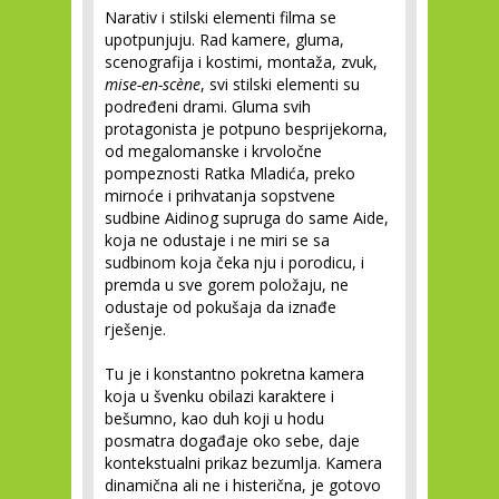
Narativ i stilski elementi filma se
upotpunjuju. Rad kamere, gluma,
scenografija i kostimi, montaža, zvuk,
mise-en-scène
, svi stilski elementi su
podređeni drami. Gluma svih
protagonista je potpuno besprijekorna,
od megalomanske i krvoločne
pompeznosti Ratka Mladića, preko
mirnoće i prihvatanja sopstvene
sudbine Aidinog supruga do same Aide,
koja ne odustaje i ne miri se sa
sudbinom koja čeka nju i porodicu, i
premda u sve gorem položaju, ne
odustaje od pokušaja da iznađe
rješenje.
Tu je i konstantno pokretna kamera
koja u švenku obilazi karaktere i
bešumno, kao duh koji u hodu
posmatra događaje oko sebe, daje
kontekstualni prikaz bezumlja. Kamera
dinamična ali ne i histerična, je gotovo