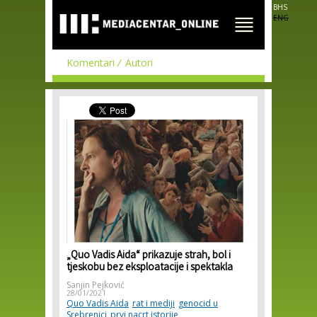
Skip to
BHS
main
ENG
content
Komentari
Autori
„Quo Vadis Aida“ prikazuje strah, bol i
tjeskobu bez eksploatacije i spektakla
Sanjin Pejković
28/01/2021
Quo Vadis Aida
rat i mediji
genocid u
Srebrenici
prvi nacrt istorije