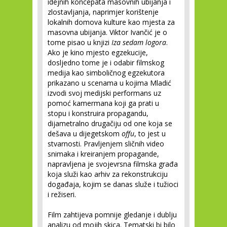
idejnih koncepata masovnih ubijanja i
zlostavljanja, naprimjer korištenje
lokalnih domova kulture kao mjesta za
masovna ubijanja. Viktor Ivančić je o
tome pisao u knjizi
Iza sedam logora
.
Ako je kino mjesto egzekucije,
dosljedno tome je i odabir filmskog
medija kao simboličnog egzekutora
prikazano u scenama u kojima Mladić
izvodi svoj medijski performans uz
pomoć kamermana koji ga prati u
stopu i konstruira propagandu,
dijametralno drugačiju od one koja se
dešava u dijegetskom
offu
, to jest u
stvarnosti. Pravljenjem sličnih video
snimaka i kreiranjem propagande,
napravljena je svojevrsna filmska građa
koja služi kao arhiv za rekonstrukciju
događaja, kojim se danas služe i tužioci
i režiseri.
Film zahtijeva pomnije gledanje i dublju
analizu od mojih skica. Tematski bi bilo