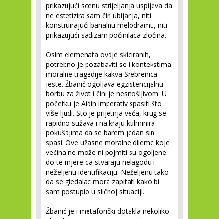
prikazujući scenu strijeljanja uspijeva da
ne estetizira sam čin ubijanja, niti
konstruirajući banalnu melodramu, niti
prikazujući sadizam počinilaca zločina.
Osim elemenata ovdje skiciranih,
potrebno je pozabaviti se i kontekstima
moralne tragedije kakva Srebrenica
jeste. Žbanić ogoljava egzistencijalnu
borbu za život i čini je nesnošljivom. U
početku je Aidin imperativ spasiti što
više ljudi. Što je prijetnja veća, krug se
rapidno sužava i na kraju kulminira
pokušajima da se barem jedan sin
spasi. Ove užasne moralne dileme koje
većina ne može ni pojmiti su ogoljene
do te mjere da stvaraju nelagodu i
neželjenu identifikaciju. Neželjenu tako
da se gledalac mora zapitati kako bi
sam postupio u sličnoj situaciji.
Žbanić je i metaforički dotakla nekoliko