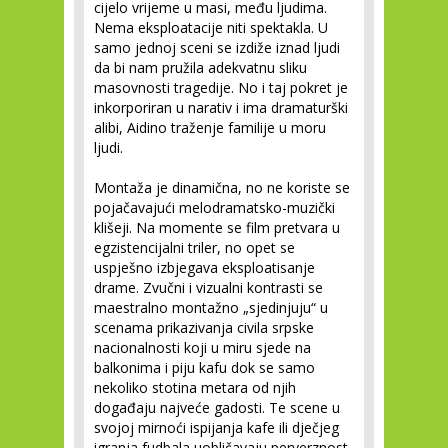
cijelo vrijeme u masi, među ljudima.
Nema eksploatacije niti spektakla. U
samo jednoj sceni se izdiže iznad ljudi
da bi nam pružila adekvatnu sliku
masovnosti tragedije. No i taj pokret je
inkorporiran u narativ i ima dramaturški
alibi, Aidino traženje familije u moru
ljudi.
Montaža je dinamična, no ne koriste se
pojačavajući melodramatsko-muzički
klišeji. Na momente se film pretvara u
egzistencijalni triler, no opet se
uspješno izbjegava eksploatisanje
drame. Zvučni i vizualni kontrasti se
maestralno montažno „sjedinjuju“ u
scenama prikazivanja civila srpske
nacionalnosti koji u miru sjede na
balkonima i piju kafu dok se samo
nekoliko stotina metara od njih
događaju najveće gadosti. Te scene u
svojoj mirnoći ispijanja kafe ili dječjeg
igranja fudbala uobličavaju perverznost