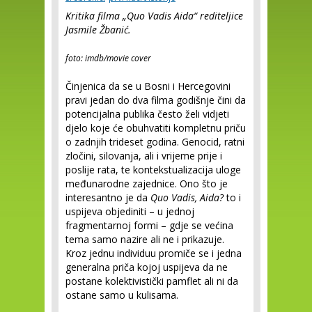
Kritika filma „Quo Vadis Aida“ rediteljice
Jasmile Žbanić.
foto: imdb/movie cover
Činjenica da se u Bosni i Hercegovini
pravi jedan do dva filma godišnje čini da
potencijalna publika često želi vidjeti
djelo koje će obuhvatiti kompletnu priču
o zadnjih trideset godina. Genocid, ratni
zločini, silovanja, ali i vrijeme prije i
poslije rata, te kontekstualizacija uloge
međunarodne zajednice. Ono što je
interesantno je da
Quo Vadis, Aida?
to i
uspijeva objediniti – u jednoj
fragmentarnoj formi – gdje se većina
tema samo nazire ali ne i prikazuje.
Kroz jednu individuu promiče se i jedna
generalna priča kojoj uspijeva da ne
postane kolektivistički pamflet ali ni da
ostane samo u kulisama.