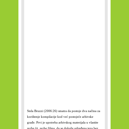
Stela Bruzzi (2006:26) smatra da postoje dva načina za
korištenje kompilacije kod već postojeće arhivske
građe. Prvi je upotreba arhivskog materijala u vlastite
svrhe (tj. svrhe filma, da se dokaže određena teza bez