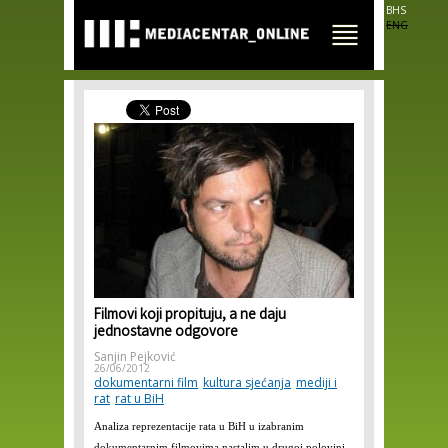
Skip to
BHS
main
ENG
content
Filmovi koji propituju, a ne daju
jednostavne odgovore
Sanjin Pejković
26/06/2012
dokumentarni film
kultura sjećanja
mediji i
rat
rat u BiH
Analiza reprezentacije rata u BiH u izabranim
dokumentarnim filmovima nastalim u drugoj polovini