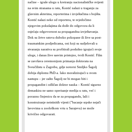
načine – igrale ulogu u kreiranju nacionalističke svijesti
na svim stranama u ratu, Kontić nalazi u traganju za
glavnim akterima, reporterima i izvještačima s bojišta.
Kontić nalazi neke od reportera, te svjedočimo
njegovim pokušajima da dođe do odgovora da li
osjećaju odgovornost za propagandna izvještavanja.
Dok su žrtve ratova duboko pokopane ili žive sa post-
traumatskim posljedicama, oni koji su sudjelovali u
stvaranju narativa su profitirali poslušno igrajući svoje
uloge, i danas žive sasvim pristojno, tvrdi Kontić. Film
se završava ceremonijom primanja doktorata na
Sveučilistu u Zagrebu, gdje notorni Smiljko Šagolj
dobija diplomu PhD-a. Iako moralizirajući u svom
nastupu – jer zašto Šagolj ne bi mogao biti i
propagandist i odličan doktor nauka – Kontić sigurno
demaskira ne samo operisanje medija u ratu, već i
poraznu činjenicu da se za propagandu, laži i
konstruiranje neistinitih vijesti (”bacanje srpske nejači
lavovima u zoološkom vrtu u Sarajevu) ne može
krivično odgovarati.