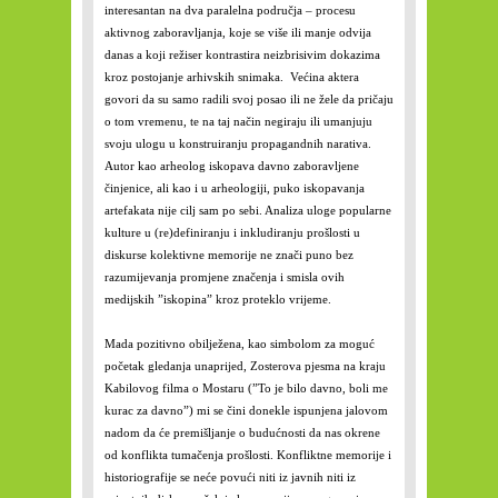
interesantan na dva paralelna područja – procesu
aktivnog zaboravljanja, koje se više ili manje odvija
danas a koji režiser kontrastira neizbrisivim dokazima
kroz postojanje arhivskih snimaka. Većina aktera
govori da su samo radili svoj posao ili ne žele da pričaju
o tom vremenu, te na taj način negiraju ili umanjuju
svoju ulogu u konstruiranju propagandnih narativa.
Autor kao arheolog iskopava davno zaboravljene
činjenice, ali kao i u arheologiji, puko iskopavanja
artefakata nije cilj sam po sebi. Analiza uloge popularne
kulture u (re)definiranju i inkludiranju prošlosti u
diskurse kolektivne memorije ne znači puno bez
razumijevanja promjene značenja i smisla ovih
medijskih ”iskopina” kroz proteklo vrijeme.
Mada pozitivno obilježena, kao simbolom za moguć
početak gledanja unaprijed, Zosterova pjesma na kraju
Kabilovog filma o Mostaru (”To je bilo davno, boli me
kurac za davno”) mi se čini donekle ispunjena jalovom
nadom da će premišljanje o budućnosti da nas okrene
od konflikta tumačenja prošlosti. Konfliktne memorije i
historiografije se neće povući niti iz javnih niti iz