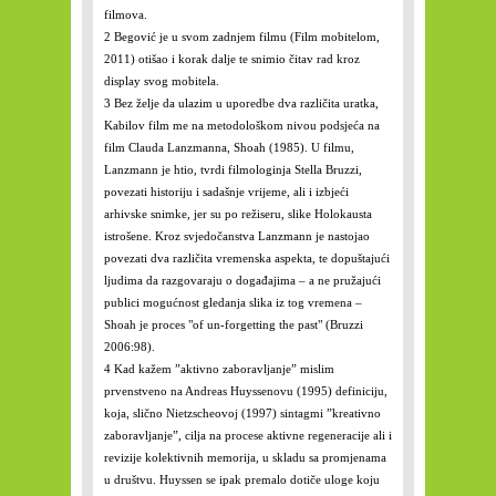
filmova.
2
Begović je u svom zadnjem filmu (Film mobitelom,
2011) otišao i korak dalje te snimio čitav rad kroz
display svog mobitela.
3
Bez želje da ulazim u uporedbe dva različita uratka,
Kabilov film me na metodološkom nivou podsjeća na
film Clauda Lanzmanna, Shoah (1985). U filmu,
Lanzmann je htio, tvrdi filmologinja Stella Bruzzi,
povezati historiju i sadašnje vrijeme, ali i izbjeći
arhivske snimke, jer su po režiseru, slike Holokausta
istrošene. Kroz svjedočanstva Lanzmann je nastojao
povezati dva različita vremenska aspekta, te dopuštajući
ljudima da razgovaraju o događajima – a ne pružajući
publici mogućnost gledanja slika iz tog vremena –
Shoah je proces "of un-forgetting the past" (Bruzzi
2006:98).
4
Kad kažem ”aktivno zaboravljanje” mislim
prvenstveno na Andreas Huyssenovu (1995) definiciju,
koja, slično Nietzscheovoj (1997) sintagmi ”kreativno
zaboravljanje”, cilja na procese aktivne regeneracije ali i
revizije kolektivnih memorija, u skladu sa promjenama
u društvu. Huyssen se ipak premalo dotiče uloge koju