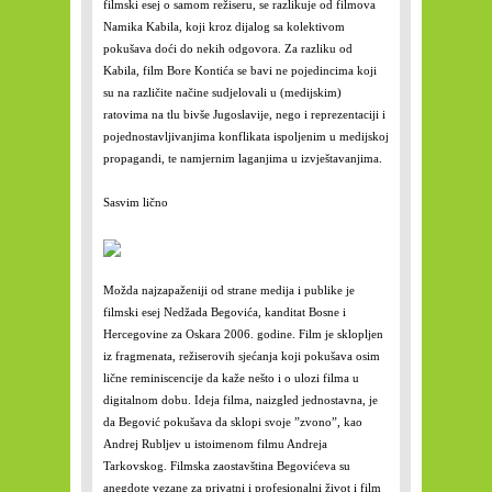
filmski esej o samom režiseru, se razlikuje od filmova
Namika Kabila, koji kroz dijalog sa kolektivom
pokušava doći do nekih odgovora. Za razliku od
Kabila, film Bore Kontića se bavi ne pojedincima koji
su na različite načine sudjelovali u (medijskim)
ratovima na tlu bivše Jugoslavije, nego i reprezentaciji i
pojednostavljivanjima konflikata ispoljenim u medijskoj
propagandi, te namjernim laganjima u izvještavanjima.
Sasvim lično
Možda najzapaženiji od strane medija i publike je
filmski esej Nedžada Begovića, kanditat Bosne i
Hercegovine za Oskara 2006. godine. Film je sklopljen
iz fragmenata, režiserovih sjećanja koji pokušava osim
lične reminiscencije da kaže nešto i o ulozi filma u
digitalnom dobu. Ideja filma, naizgled jednostavna, je
da Begović pokušava da sklopi svoje ”zvono”, kao
Andrej Rubljev u istoimenom filmu Andreja
Tarkovskog. Filmska zaostavština Begovićeva su
anegdote vezane za privatni i profesionalni život i film