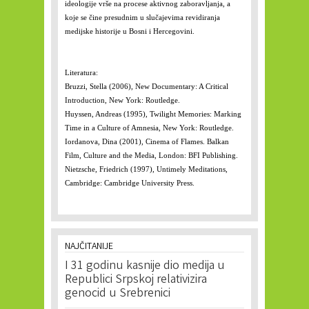
ideologije vrše na procese aktivnog zaboravljanja, a
koje se čine presudnim u slučajevima revidiranja
medijske historije u Bosni i Hercegovini.
Literatura:
Bruzzi, Stella (2006), New Documentary: A Critical
Introduction, New York: Routledge.
Huyssen, Andreas (1995), Twilight Memories: Marking
Time in a Culture of Amnesia, New York: Routledge.
Iordanova, Dina (2001), Cinema of Flames. Balkan
Film, Culture and the Media, London: BFI Publishing.
Nietzsche, Friedrich (1997), Untimely Meditations,
Cambridge: Cambridge University Press.
NAJČITANIJE
I 31 godinu kasnije dio medija u
Republici Srpskoj relativizira
genocid u Srebrenici