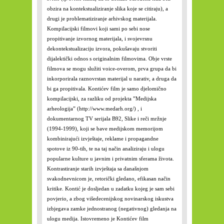
obzira na kontekstualiziranje slika koje se citiraju), a
drugi je problematiziranje arhivskog materijala.
Kompilacijski filmovi koji sami po sebi nose
propitivanje izvornog materijala, i svojevrsnu
dekontekstualizaciju izvora, pokušavaju stvoriti
dijalektički odnos s originalnim filmovima. Obje vrste
filmova se mogu služiti voice-overom, prva grupa da bi
inkorporirala raznovrstan materijal u narativ, a druga da
bi ga propitivala. Kontićev film je samo djelomično
kompilacijski, za razliku od projekta ”Medijska
arheologija” (http://www.medarh.org/) , i
dokumentarnog TV serijala B92, Slike i reči mržnje
(1994-1999), koji se bave medijskom memorijom
kombinirajući izvještaje, reklame i propagandne
spotove iz 90-tih, te na taj način analiziraju i ulogu
popularne kulture u javnim i privatnim sferama života.
Kontrastiranje starih izvještaja sa današnjom
svakodnevnicom je, retorički gledano, efikasan način
kritike. Kontić je dosljedan u zadatku kojeg je sam sebi
povjerio, a zbog višedecenijskog novinarskog iskustva
izbjegava zamke jednostranog (negativnog) gledanja na
ulogu medija. Istovremeno je Kontićev film