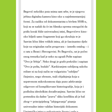
Begović nekoliko puta snima sam sebe, te je njegova
jeftina digitalna kamera kino-oko u najelementarnijoj
formi. Za razliku od dokumentarista u bivšem SSSR-u,
koji su se nadali da će im filmska oprema omogućiti da
priđu korak bliže univerzalnoj istini, Begovićevo kino-
oko bilježi samo fragmente koji ga okružuju te je
Sasvim lično lišen velikih istina, ali je fascinantno djelo
koje na originalan način progovara – između ostalog – i
o ratu u Bosni i Hercegovini. Po Begoviću, rat je počeo
onog trenutka kad je neko na zgradi Pošte napisao
”Ovo je Srbija”. Neko drugi je grafit prekrižio i napisao
”Ovo je pošta, budalo”. Karikiranjem ozbiljnog sukoba
režiser ni na koji način ne vulgarizira ”ozbiljne”
činjenice, nego obrnuto, traži objašnjenja koja u
sopstvenom mikrokosmosu daju puno adekvatnije
odgovore od komplikovane historiografije, koja je i
podložna ideološkim dorađivanjima. Sasvim lično ne
pretendira da dadne ”pravu” sliku konflikta ali je baš
zbog++ principijelnog ”izbjegavanja” pisanja
univerzalne istine validan historijski dokument.
Umjetnička istina u prikazivanju života i rada u