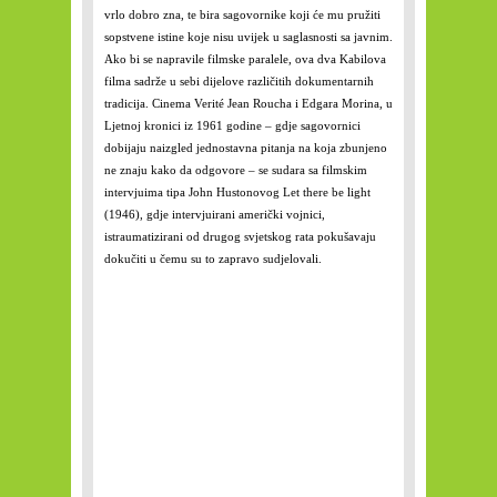
vrlo dobro zna, te bira sagovornike koji će mu pružiti
sopstvene istine koje nisu uvijek u saglasnosti sa javnim.
Ako bi se napravile filmske paralele, ova dva Kabilova
filma sadrže u sebi dijelove različitih dokumentarnih
tradicija. Cinema Verité Jean Roucha i Edgara Morina, u
Ljetnoj kronici iz 1961 godine – gdje sagovornici
dobijaju naizgled jednostavna pitanja na koja zbunjeno
ne znaju kako da odgovore – se sudara sa filmskim
intervjuima tipa John Hustonovog Let there be light
(1946), gdje intervjuirani američki vojnici,
istraumatizirani od drugog svjetskog rata pokušavaju
dokučiti u čemu su to zapravo sudjelovali.