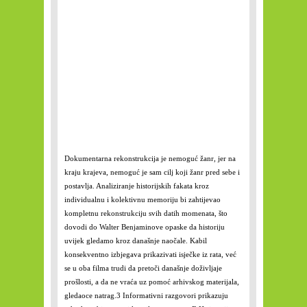
Dokumentarna rekonstrukcija je nemoguć žanr, jer na
kraju krajeva, nemoguć je sam cilj koji žanr pred sebe i
postavlja. Analiziranje historijskih fakata kroz
individualnu i kolektivnu memoriju bi zahtijevao
kompletnu rekonstrukciju svih datih momenata, što
dovodi do Walter Benjaminove opaske da historiju
uvijek gledamo kroz današnje naočale. Kabil
konsekventno izbjegava prikazivati isječke iz rata, već
se u oba filma trudi da pretoči današnje doživljaje
prošlosti, a da ne vraća uz pomoć arhivskog materijala,
gledaoce natrag.
3
Informativni razgovori prikazuju