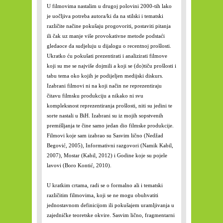
U filmovima nastalim u drugoj polovini 2000-tih lako
je uočljiva potreba autora/ki da na stilski i tematski
različite načine pokušaju progovoriti, postaviti pitanja
ili čak uz manje više provokativne metode podstaći
gledaoce da sudjeluju u dijalogu o recentnoj prošlosti.
Ukratko ću pokušati prezentirati i analizirati filmove
koji su me se najviše dojmili a koji se (do)tiču prošlosti i
tabu tema oko kojih je podijeljen medijski diskurs.
Izabrani filmovi ni na koji način ne reprezentiraju
čitavu filmsku produkciju a nikako ni svu
kompleksnost reprezentiranja prošlosti, niti su jedini te
sorte nastali u BiH. Izabrani su iz mojih sopstvenih
premišljanja te čine samo jedan dio filmske produkcije.
Filmovi koje sam izabrao su Sasvim lično (Nedžad
Begović, 2005), Informativni razgovori (Namik Kabil,
2007), Mostar (Kabil, 2012) i Godine koje su pojele
lavovi (Boro Kontić, 2010).
U kratkim crtama, radi se o formalno ali i tematski
različitim filmovima, koji se ne mogu obuhvatiti
jednostavnom definicijom ili pokušajem uramljivanja u
zajedničke teoretske okvire. Sasvim lično, fragmentarni