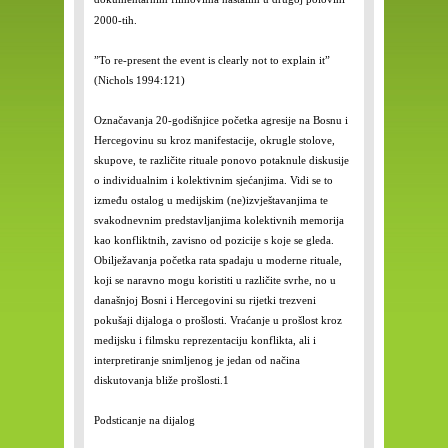
2000-tih.
”To re-present the event is clearly not to explain it”
(Nichols 1994:121)
Označavanja 20-godišnjice početka agresije na Bosnu i
Hercegovinu su kroz manifestacije, okrugle stolove,
skupove, te različite rituale ponovo potaknule diskusije
o individualnim i kolektivnim sjećanjima. Vidi se to
između ostalog u medijskim (ne)izvještavanjima te
svakodnevnim predstavljanjima kolektivnih memorija
kao konfliktnih, zavisno od pozicije s koje se gleda.
Obilježavanja početka rata spadaju u moderne rituale,
koji se naravno mogu koristiti u različite svrhe, no u
današnjoj Bosni i Hercegovini su rijetki trezveni
pokušaji dijaloga o prošlosti. Vraćanje u prošlost kroz
medijsku i filmsku reprezentaciju konflikta, ali i
interpretiranje snimljenog je jedan od načina
diskutovanja bliže prošlosti.
1
Podsticanje na dijalog