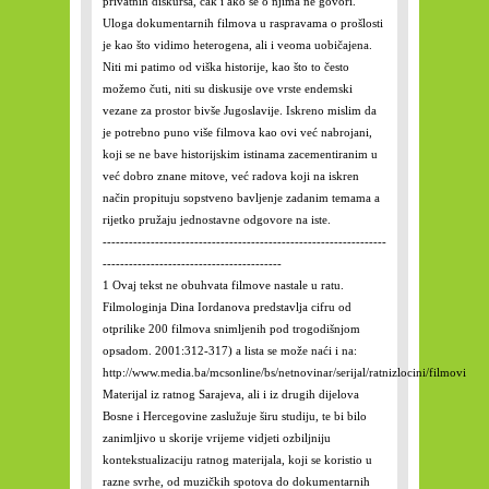
privatnih diskursa, čak i ako se o njima ne govori.
Uloga dokumentarnih filmova u raspravama o prošlosti
je kao što vidimo heterogena, ali i veoma uobičajena.
Niti mi patimo od viška historije, kao što to često
možemo čuti, niti su diskusije ove vrste endemski
vezane za prostor bivše Jugoslavije. Iskreno mislim da
je potrebno puno više filmova kao ovi već nabrojani,
koji se ne bave historijskim istinama zacementiranim u
već dobro znane mitove, već radova koji na iskren
način propituju sopstveno bavljenje zadanim temama a
rijetko pružaju jednostavne odgovore na iste.
-----------------------------------------------------------------
-----------------------------------------
1
Ovaj tekst ne obuhvata filmove nastale u ratu.
Filmologinja Dina Iordanova predstavlja cifru od
otprilike 200 filmova snimljenih pod trogodišnjom
opsadom. 2001:312-317) a lista se može naći i na:
http://www.media.ba/mcsonline/bs/netnovinar/serijal/ratnizlocini/filmovi
Materijal iz ratnog Sarajeva, ali i iz drugih dijelova
Bosne i Hercegovine zaslužuje širu studiju, te bi bilo
zanimljivo u skorije vrijeme vidjeti ozbiljniju
kontekstualizaciju ratnog materijala, koji se koristio u
razne svrhe, od muzičkih spotova do dokumentarnih