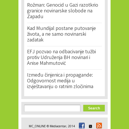
Rožman: Genocid u Gazi razotkrio
granice novinarske slobode na
Zapadu
Kad Mundijal postane putovanje
života, a ne samo novinarski
zadatak
EFJ pozvao na odbacivanje tužbi
protiv Udruženja BH novinari i
Anise Mahmutović
Između činjenica i propagande:
Odgovornost medija u
izvještavanju o ratnim zločinima
Search form
Search
MC_ONLINE © Mediacentar, 2014