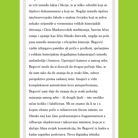
se vrti između fakta i fikcije, te je teško odrediti koji su
dijelovi dokumentarni a koji ne. Negdje između tipično
istočnoevropske fabule o malom čovjeku koji se jedva
nekako orijentiše u vremenima velikih historijskih
zbivanja i Chris Markerovskih meditiranja, Sasvim lično
ostaje i opstaje kao lični filmski dnevnik, negdje na pola
puta između memorije i oficijelne historije. Begović
vješto izbjegava patetiku ali priča o prošlosti, sjećanjima
i velikim historijskim događajima balansirajući između
melanholije i humora. Uperujući kameru u samog sebe,
Begović može da si dozvoli da dvaput počinje film, te
da nam tako da do znanja da je svaki film, odnos
perspektive prema zadanoj temi. Imajući u vidu
kompleksnost autenticiteta kroz autoperformans,
Begović nam daje do znanja da je svaki pokušaj
snimanja samog sebe – ili drugih ljudi – isto onoliko
tačan koliko i falsificiran. Mi ne znamo da li su i u
kojem obimu priče o režiserovom životu istinite, no
filmski esej kao žanr podrazumijeva fragmentarnost a
odbacuje objektivnost i takozvanu istinitost, koja je u
slučaju filma uvijek konstrukcija, što Begović iz kadra u
kadar uspješno podcrtava. Nova digitalna tehnika