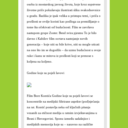
osoba iz mostarskog javnog života, koje kroz sopstvene
životne priče pokušavaju ilustrirati sliku svakodnevnice
u gradu. Razlika je ipak velika u pristupu temi, i priča o
prošlosti se ovdje koristi kao podloga za premišljanje o
tome šta očekivati od budućnosti. Film se završava
nastupom grupe Zoster. Bend svira pjesmu To je bilo
davno i Kabilov film ocrtava nastojanje novih
generacija – koje niti su bile krive, niti su mogle uticati
na ono što im se dogodilo – da uzmu budućnost u svoje
ruke i kanu se mitova iz prošlosti koji se prenose s
koljena na koljeno.
Godine koje su pojeli lavovi
Film Bore Kontića Godine koje su pojeli lavovi se
koncentriše na medijski filtrirane aspekte (pod)sjećanja
na rat. Kontić postavlja neka od ključnih pitanja
vezanih za etičnost medija u ratnim izvještavanjima u
Bosni i Hercegovini. Sponu između sadašnjice i
medijskih memorija koje su – naravno na različite