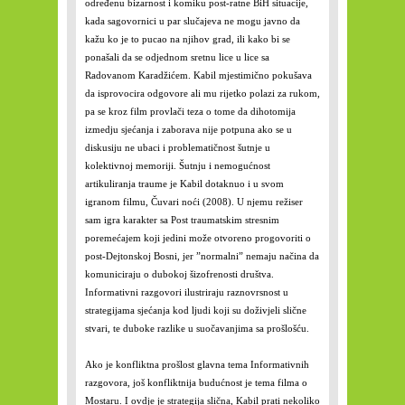
određenu bizarnost i komiku post-ratne BiH situacije,
kada sagovornici u par slučajeva ne mogu javno da
kažu ko je to pucao na njihov grad, ili kako bi se
ponašali da se odjednom sretnu lice u lice sa
Radovanom Karadžićem. Kabil mjestimično pokušava
da isprovocira odgovore ali mu rijetko polazi za rukom,
pa se kroz film provlači teza o tome da dihotomija
izmedju sjećanja i zaborava nije potpuna ako se u
diskusiju ne ubaci i problematičnost šutnje u
kolektivnoj memoriji. Šutnju i nemogućnost
artikuliranja traume je Kabil dotaknuo i u svom
igranom filmu, Čuvari noći (2008). U njemu režiser
sam igra karakter sa Post traumatskim stresnim
poremećajem koji jedini može otvoreno progovoriti o
post-Dejtonskoj Bosni, jer ”normalni” nemaju načina da
komuniciraju o dubokoj šizofrenosti društva.
Informativni razgovori ilustriraju raznovrsnost u
strategijama sjećanja kod ljudi koji su doživjeli slične
stvari, te duboke razlike u suočavanjima sa prošlošću.
Ako je konfliktna prošlost glavna tema Informativnih
razgovora, još konfliktnija budućnost je tema filma o
Mostaru. I ovdje je strategija slična, Kabil prati nekoliko