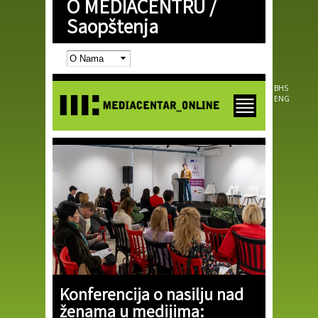
O MEDIACENTRU /
Skip to
main
Saopštenja
content
BHS
ENG
Konferencija o nasilju nad
ženama u medijima: