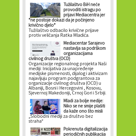
Tužilaštvo BiH neće
provoditi istragu po
prijavi Mediacentra jer
“ne postoje dokazi da je počinjeno
krivično djelo”
Tužilaštvo odbacilo krivične prijave
protiv veličanja Ratka Mladića.
Mediacentar Sarajevo
nastavlja sa podrškom
organizacijama
civilnog društva (OCD)
Organizacije regionalnog projekta Naši
mediji: Inicijativa za unapređenje
medijske pismenosti, dijalog i aktivizam
najavljuju program podgrantova za
organizacije civilnog društva (OCD) u
Albaniji, Bosni i Hercegovini , Kosovu,
Sjevernoj Makedoniji, Crnoj Gori i Srbiji.
Mladi za bolje medije:
Niko se ne smije plašiti
da kaže ono što misli
„Slobodni mediji za društvo bez
straha“
Pokrenuta digitalizacija
periodičnih publikacija