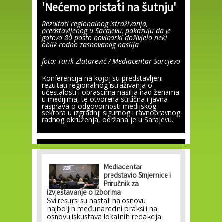
'Nećemo pristati na šutnju'
Rezultati regionalnog istraživanja,
predstavljenog u Sarajevu, pokazuju da je
gotovo 80 posto novinarki doživjelo neki
oblik rodno zasnovanog nasilja
foto: Tarik Zlatarević / Mediacentar Sarajevo
Konferencija na kojoj su predstavljeni
rezultati regionalnog istraživanja o
učestalosti i obrascima nasilja nad ženama
u medijima, te otvorena stručna i javna
rasprava o odgovornosti medijskog
sektora u izgradnji sigurnog i ravnopravnog
radnog okruženja, održana je u Sarajevu.
Mediacentar
predstavio Smjernice i
Priručnik za
izvještavanje o izborima
Svi resursi su nastali na osnovu
najboljih međunarodni praksi i na
osnovu iskustava lokalnih redakcija