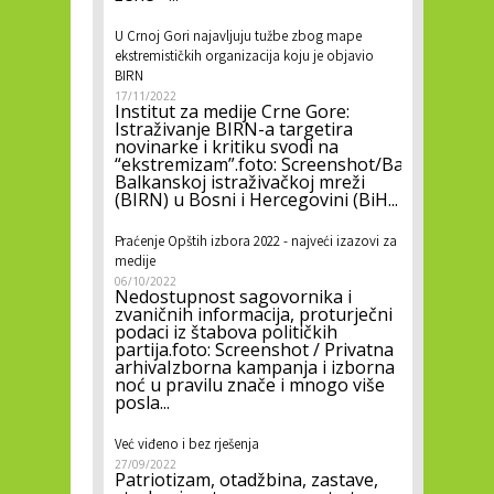
U Crnoj Gori najavljuju tužbe zbog mape
ekstremističkih organizacija koju je objavio
BIRN
17/11/2022
Institut za medije Crne Gore:
Istraživanje BIRN-a targetira
novinarke i kritiku svodi na
“ekstremizam”.foto: Screenshot/Balkaninsigh
Balkanskoj istraživačkoj mreži
(BIRN) u Bosni i Hercegovini (BiH...
Praćenje Opštih izbora 2022 - najveći izazovi za
medije
06/10/2022
Nedostupnost sagovornika i
zvaničnih informacija, proturječni
podaci iz štabova političkih
partija.foto: Screenshot / Privatna
arhivaIzborna kampanja i izborna
noć u pravilu znače i mnogo više
posla...
Već viđeno i bez rješenja
27/09/2022
Patriotizam, otadžbina, zastave,