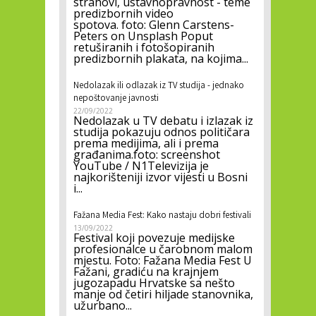
strahovi, ustavnopravnost - teme
predizbornih video
spotova. foto: Glenn Carstens-
Peters on Unsplash Poput
retuširanih i fotošopiranih
predizbornih plakata, na kojima...
Nedolazak ili odlazak iz TV studija - jednako
nepoštovanje javnosti
22/09/2022
Nedolazak u TV debatu i izlazak iz
studija pokazuju odnos političara
prema medijima, ali i prema
građanima.foto: screenshot
YouTube / N1Televizija je
najkorišteniji izvor vijesti u Bosni
i...
Fažana Media Fest: Kako nastaju dobri festivali
13/09/2022
Festival koji povezuje medijske
profesionalce u čarobnom malom
mjestu. Foto: Fažana Media Fest U
Fažani, gradiću na krajnjem
jugozapadu Hrvatske sa nešto
manje od četiri hiljade stanovnika,
užurbano...