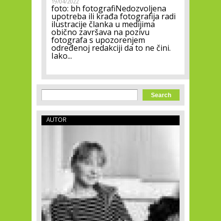
19/04/2022
foto: bh fotografiNedozvoljena
upotreba ili krađa fotografija radi
ilustracije članka u medijima
obično završava na pozivu
fotografa s upozorenjem
određenoj redakciji da to ne čini.
Iako...
Search form
Search
AUTOR