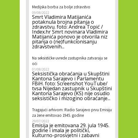
Medijska borba za bolje zdravstvo
09/08/2022
Smrt Vladimira Matijanića
potaknula brojna pitanja o
zdravstvu. foto: Andrea Topić /
Index.hr Smrt novinara Vladimira
Matijanića ponovo je otvorila niz
pitanja o (ne)funkcionisanju
zdravstvenih...
Na seksističke uvrede zastupnika zatvaraju se
oči
01/08/2022
Seksistička obraćanja u Skupštini
Kantona Sarajevo i Parlamentu
FBiH. foto: Screenshot YouTube/
tvsa Nijedan zastupnik u Skupštini
Kantona Sarajevo (KS) nije osudio
seksističko i mizogino obraćanje...
Tragajući arhivom: Radio Sarajevo prvu Emisiju
za žene emitovao 1945. godine
29/07/2022
Emisija je emitovana 29. jula 1945.
godine i imala je politički,
kulturno-prosvjetni i zabavni