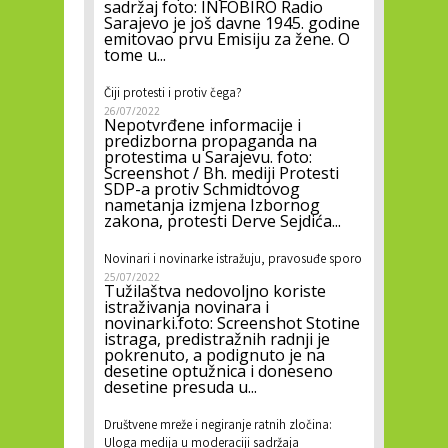
sadržaj foto: INFOBIRO Radio
Sarajevo je još davne 1945. godine
emitovao prvu Emisiju za žene. O
tome u...
Čiji protesti i protiv čega?
26/07/2022
Nepotvrđene informacije i
predizborna propaganda na
protestima u Sarajevu. foto:
Screenshot / Bh. mediji Protesti
SDP-a protiv Schmidtovog
nametanja izmjena Izbornog
zakona, protesti Derve Sejdića...
Novinari i novinarke istražuju, pravosuđe sporo
25/07/2022
Tužilaštva nedovoljno koriste
istraživanja novinara i
novinarki.foto: Screenshot Stotine
istraga, predistražnih radnji je
pokrenuto, a podignuto je na
desetine optužnica i doneseno
desetine presuda u...
Društvene mreže i negiranje ratnih zločina:
Uloga medija u moderaciji sadržaja