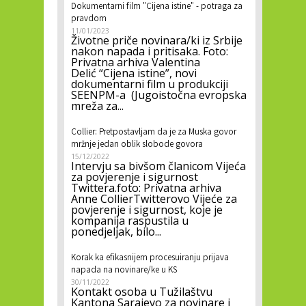
Dokumentarni film "Cijena istine" - potraga za
pravdom
11/01/2023
Životne priče novinara/ki iz Srbije
nakon napada i pritisaka. Foto:
Privatna arhiva Valentina
Delić “Cijena istine”, novi
dokumentarni film u produkciji
SEENPM-a (Jugoistočna evropska
mreža za...
Collier: Pretpostavljam da je za Muska govor
mržnje jedan oblik slobode govora
15/12/2022
Intervju sa bivšom članicom Vijeća
za povjerenje i sigurnost
Twittera.foto: Privatna arhiva
Anne CollierTwitterovo Vijeće za
povjerenje i sigurnost, koje je
kompanija raspustila u
ponedjeljak, bilo...
Korak ka efikasnijem procesuiranju prijava
napada na novinare/ke u KS
30/11/2022
Kontakt osoba u Tužilaštvu
Kantona Sarajevo za novinare i