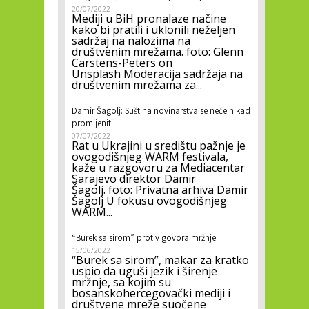
20/07/2022
Mediji u BiH pronalaze načine
kako bi pratili i uklonili neželjen
sadržaj na nalozima na
društvenim mrežama. foto: Glenn
Carstens-Peters on
Unsplash Moderacija sadržaja na
društvenim mrežama za...
Damir Šagolj: Suština novinarstva se neće nikad
promijeniti
07/07/2022
Rat u Ukrajini u središtu pažnje je
ovogodišnjeg WARM festivala,
kaže u razgovoru za Mediacentar
Sarajevo direktor Damir
Šagolj. foto: Privatna arhiva Damir
Šagolj U fokusu ovogodišnjeg
WARM...
“Burek sa sirom” protiv govora mržnje
15/06/2022
“Burek sa sirom”, makar za kratko
uspio da uguši jezik i širenje
mržnje, sa kojim su
bosanskohercegovački mediji i
društvene mreže suočene