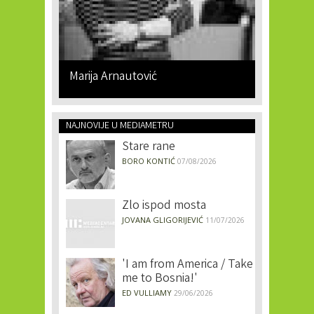
Marija Arnautović
NAJNOVIJE U MEDIAMETRU
Stare rane
BORO KONTIĆ
07/08/2026
Zlo ispod mosta
JOVANA GLIGORIJEVIĆ
11/07/2026
'I am from America / Take
me to Bosnia!'
ED VULLIAMY
29/06/2026