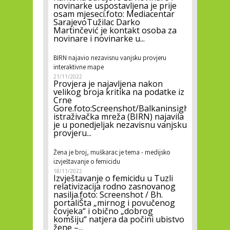
novinarke uspostavljena je prije
osam mjeseci.foto: Mediacentar
SarajevoTužilac Darko
Martinčević je kontakt osoba za
novinare i novinarke u...
BIRN najavio nezavisnu vanjsku provjeru
interaktivne mape
21/11/2022
Provjera je najavljena nakon
velikog broja kritika na podatke iz
Crne
Gore.foto:Screenshot/BalkaninsightBalkansk
istraživačka mreža (BIRN) najavila
je u ponedjeljak nezavisnu vanjsku
provjeru...
Žena je broj, muškarac je tema - medijsko
izvještavanje o femicidu
18/11/2022
Izvještavanje o femicidu u Tuzli
relativizacija rodno zasnovanog
nasilja.foto: Screenshot / Bh.
portaliŠta „mirnog i povučenog
čovjeka“ i obično „dobrog
komšiju“ natjera da počini ubistvo
žene –...