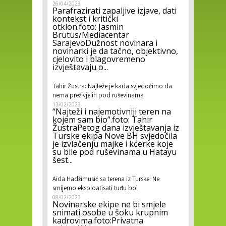
26/04/2023
Parafrazirati zapaljive izjave, dati
kontekst i kritički
otklon.foto: Jasmin
Brutus/Mediacentar
SarajevoDužnost novinara i
novinarki je da tačno, objektivno,
cjelovito i blagovremeno
izvještavaju o...
Tahir Žustra: Najteže je kada svjedočimo da
nema preživjelih pod ruševinama
13/02/2023
“Najteži i najemotivniji teren na
kojem sam bio”.foto: Tahir
ŽustraPetog dana izvještavanja iz
Turske ekipa Nove BH svjedočila
je izvlačenju majke i kćerke koje
su bile pod ruševinama u Hatayu
šest...
Aida Hadžimusić sa terena iz Turske: Ne
smijemo eksploatisati tuđu bol
08/02/2023
Novinarske ekipe ne bi smjele
snimati osobe u šoku krupnim
kadrovima.foto:Privatna