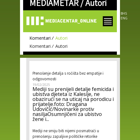
MEDIAMETAR /
Autori
Skip to
main
content
BHS
ENG
Komentari
Autori
Komentari
Autori
Prenošenje detalja s ročišta bez empatije i
odgovornosti
19/02/2025
Mediji su prenijeli detalje femicida i
ubistva djeteta iz Kalesije, ne
obazirući se na uticaj na porodicu i
prijatelje.foto: Dragana
Udovičić/Novinarke protiv
nasiljaOsumnjičeni za ubistvo
žene i...
Mediji ne smiju biti nijemi posmatrači u
prenošenju zapaljive političke retorike