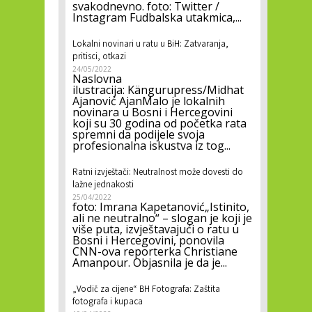
svakodnevno. foto: Twitter /
Instagram Fudbalska utakmica,...
Lokalni novinari u ratu u BiH: Zatvaranja,
pritisci, otkazi
24/05/2022
Naslovna
ilustracija: Kängurupress/Midhat
Ajanović AjanMalo je lokalnih
novinara u Bosni i Hercegovini
koji su 30 godina od početka rata
spremni da podijele svoja
profesionalna iskustva iz tog...
Ratni izvještači: Neutralnost može dovesti do
lažne jednakosti
25/04/2022
foto: Imrana Kapetanović„Istinito,
ali ne neutralno“ – slogan je koji je
više puta, izvještavajući o ratu u
Bosni i Hercegovini, ponovila
CNN-ova reporterka Christiane
Amanpour. Objasnila je da je...
„Vodič za cijene“ BH Fotografa: Zaštita
fotografa i kupaca