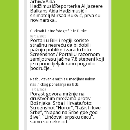
arhiva/Aida
HadžimusićReporterka Al Jazeere
Balkans Aida Hadžimusić i
snimatelj Mirsad Bukvić, prva su
novinarska...
Clickbait i lažne fotografije iz Turske
08/02/2023
Portali u BiH i regiji koriste
strašnu nesreću da bi dobili
pažnju publike i zaradu.foto:
Screenshot / PortaliU razornom
zemljotresu jačine 7,8 stepeni koji
je u ponedjeljak rano pogodio
područje...
Razbuktavanje mržnje u medijima nakon
nasilničkog ponašanja na Ilidži
16/01/2023
Porast govora mržnje na
društvenim mrežama protiv
Bošnjaka, Srba i Hrvata.foto:
Screenshot “Horor”, “Fašisti love
Srbe”, “Napad na Srbe gde god
žive”, “Linčovali srpsku decu”,
samo su neke od...