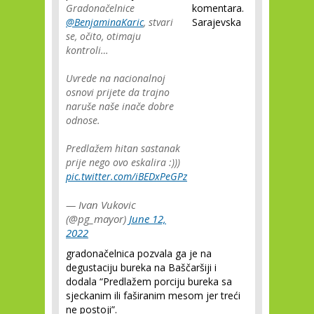
Gradonačelnice
komentara.
@BenjaminaKaric
, stvari
Sarajevska
se, očito, otimaju
kontroli…
Uvrede na nacionalnoj
osnovi prijete da trajno
naruše naše inače dobre
odnose.
Predlažem hitan sastanak
prije nego ovo eskalira :)))
pic.twitter.com/iBEDxPeGPz
— Ivan Vukovic
(@pg_mayor)
June 12,
2022
gradonačelnica pozvala ga je na
degustaciju bureka na Baščaršiji i
dodala “Predlažem porciju bureka sa
sjeckanim ili faširanim mesom jer treći
ne postoji”.