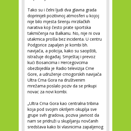
Tako su i čelni ljudi dva glavna grada
doprinijeli pozitivnoj atmosferi u kojoj
nije bilo mjesta širenju mrzilačkih
narativa koji često prate sportska
takmičenja na Balkanu. No, nije ni ova
utakmica prošla bez incidenta. U centru
Podgorice zapaljen je kombi bh.
navijača, a policija, kako su saopštili,
istražuje događaj. Smještaj i prevoz
kući Bosancima i Hercegovcima
obezbijedila je Radio televizija Crne
Gore, a udruženje crnogorskih navijača
Ultra Crna Gora na društvenim
mrežama poslalo poziv da se prikupi
novac za novi kombi.
„Ultra Crna Gora kao centralna tribina
koja pod svojim okriljem okuplja sve
grupe svih gradova, poziva javnost da
nam se pridruži u skupljanju novčanih
sredstava kako bi vlasnicima zapaljenog