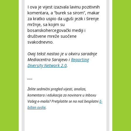
I ova je vijest izazvala lavinu pozitivnih
komentara, a “burek sa sirom”, makar
za kratko uspio da uguši jezik i širenje
mržnje, sa kojim su
bosanskohercegovački mediji i
društvene mreže suočene
svakodnevno.
Ovaj tekst nastao je u okviru saradnje
Mediacentra Sarajevo i
Reporting
Diversity Network 2.0
.
___
Želite sedmični pregled vijesti, analiza,
komentara i edukacija za novinare u Inboxu
Vašeg e-maila? Pretplatite se na naš besplatni
E-
bilten ovdje
.