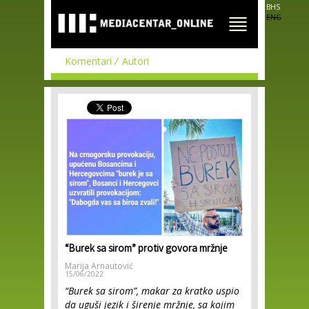
Skip to
BHS
main
ENG
content
Komentari
Autori
“Burek sa sirom” protiv govora mržnje
Marija Arnautović
15/06/2022
“Burek sa sirom”, makar za kratko uspio
da uguši jezik i širenje mržnje, sa kojim