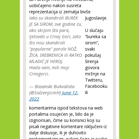
uobičajeno nakon susreta
reprezentacija iz zemalja bivše
Iako su skandirali BUREK
Jugoslavije.
JE SA SIROM, ove godine ću,
ako skrpim šta para,
U slučaju
ljetovati u Crnoj Gori, zato
“bureka sa
što nisu skandirali
sirom”,
"popularne" parole NOŽ,
svaki
ŽICA, SREBRENICA ili RATKO
pokušaj
MLADIĆ JE HEROJ.
širenja
Hvala vam, mili moji
govora
Crnogorci.
mržnje na
Twitteru,
— Bosanski Bukvalista
Facebooku
(@SolzenjicinH)
June 12,
ili
2022
komentarima ispod tekstova na web
portalima osujećen je, bilo da je
izignorisan, čime su korisnici koji su
pisali negativne komentare isključeni iz
dalje diskusije, ili je duhovito
prokomentarisan, nakon čega je svako