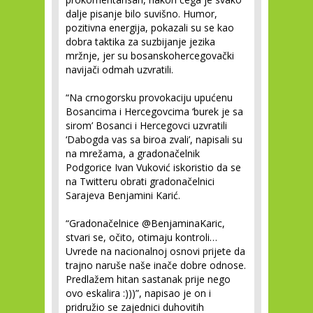
dalje pisanje bilo suvišno. Humor,
pozitivna energija, pokazali su se kao
dobra taktika za suzbijanje jezika
mržnje, jer su bosanskohercegovački
navijači odmah uzvratili.
“Na crnogorsku provokaciju upućenu
Bosancima i Hercegovcima ‘burek je sa
sirom’ Bosanci i Hercegovci uzvratili
‘Dabogda vas sa biroa zvali’, napisali su
na mrežama, a gradonačelnik
Podgorice Ivan Vuković iskoristio da se
na Twitteru obrati gradonačelnici
Sarajeva Benjamini Karić.
“Gradonačelnice @BenjaminaKaric,
stvari se, očito, otimaju kontroli…
Uvrede na nacionalnoj osnovi prijete da
trajno naruše naše inače dobre odnose.
Predlažem hitan sastanak prije nego
ovo eskalira :)))”, napisao je on i
pridružio se zajednici duhovitih