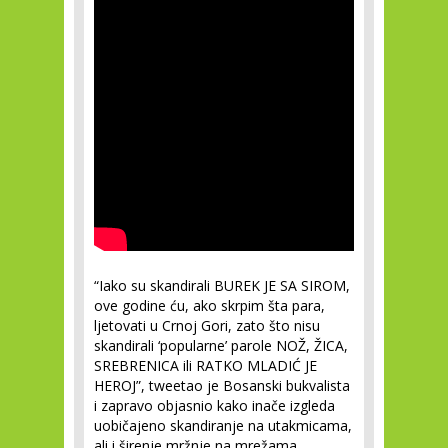
“Iako su skandirali BUREK JE SA SIROM,
ove godine ću, ako skrpim šta para,
ljetovati u Crnoj Gori, zato što nisu
skandirali ‘popularne’ parole NOŽ, ŽICA,
SREBRENICA ili RATKO MLADIĆ JE
HEROJ”, tweetao je Bosanski bukvalista
i zapravo objasnio kako inače izgleda
uobičajeno skandiranje na utakmicama,
ali i širenje mržnje na mrežama,