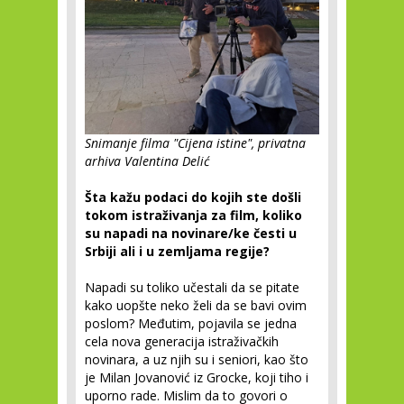
Snimanje filma "Cijena istine", privatna
arhiva Valentina Delić
Šta kažu podaci do kojih ste došli
tokom istraživanja za film, koliko
su napadi na novinare/ke česti u
Srbiji ali i u zemljama regije?
Napadi su toliko učestali da se pitate
kako uopšte neko želi da se bavi ovim
poslom? Međutim, pojavila se jedna
cela nova generacija istraživačkih
novinara, a uz njih su i seniori, kao što
je Milan Jovanović iz Grocke, koji tiho i
uporno rade. Mislim da to govori o