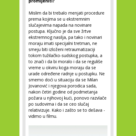
promijeniti?
Mislim da bi trebalo menjati procedure
prema kojima se u ekstremnim
slučajevima napada na novinare
postupa. Ključno je da sve žrtve
ekstremnog nasilja, pa tako i novinari
moraju imati specijalni tretman, ne
smeju biti izloženi retraumatizaciji
tokom tužilačko-sudskog postupka, a
to znači i da bi moralo i da se reguliše
vreme u okviru koga moraju da se
urade određene radnje u postupku. Ne
smemo doći u situaciju da se Milan
Jovanović i njegova porodica sada,
nakon četiri godine od podmetanja
požara u njihovoj kući, ponovo razvlače
po sudovima i da se ceo slučaj
relativizuje. Kako i zašto se to dešava -
vidimo u filmu.