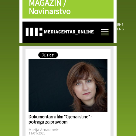
MAGAZIN /
Skip to
main
Novinarstvo
content
BHS
ENG
Dokumentarni film "Cijena istine" -
potraga za pravdom
Marija Arnautović
11/01/2023