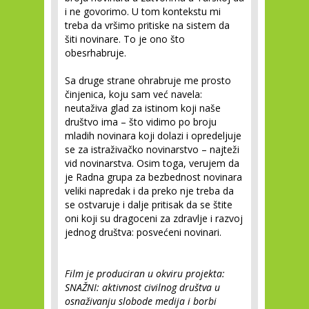
i ne govorimo. U tom kontekstu mi
treba da vršimo pritiske na sistem da
šiti novinare. To je ono što
obesrhabruje.
Sa druge strane ohrabruje me prosto
činjenica, koju sam već navela:
neutaživa glad za istinom koji naše
društvo ima – što vidimo po broju
mladih novinara koji dolazi i opredeljuje
se za istraživačko novinarstvo – najteži
vid novinarstva. Osim toga, verujem da
je Radna grupa za bezbednost novinara
veliki napredak i da preko nje treba da
se ostvaruje i dalje pritisak da se štite
oni koji su dragoceni za zdravlje i razvoj
jednog društva: posvećeni novinari.
Film je produciran u okviru projekta:
SNAŽNI: aktivnost civilnog društva u
osnaživanju slobode medija i borbi