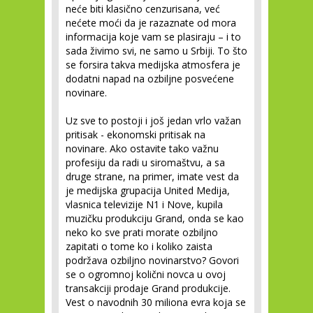
neće biti klasično cenzurisana, već
nećete moći da je razaznate od mora
informacija koje vam se plasiraju – i to
sada živimo svi, ne samo u Srbiji. To što
se forsira takva medijska atmosfera je
dodatni napad na ozbiljne posvećene
novinare.
Uz sve to postoji i još jedan vrlo važan
pritisak - ekonomski pritisak na
novinare. Ako ostavite tako važnu
profesiju da radi u siromaštvu, a sa
druge strane, na primer, imate vest da
je medijska grupacija United Medija,
vlasnica televizije N1 i Nove, kupila
muzičku produkciju Grand, onda se kao
neko ko sve prati morate ozbiljno
zapitati o tome ko i koliko zaista
podržava ozbiljno novinarstvo? Govori
se o ogromnoj količni novca u ovoj
transakciji prodaje Grand produkcije.
Vest o navodnih 30 miliona evra koja se