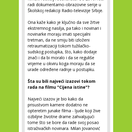
radi dokumentarno-obrazovne serije u
Školskoj redakciji Radio-televizije Srbije.
Ona kaže kako je ključno da sve žrtve
ekstremnog nasilja, pa tako i novinari i
novinarke moraju imati specijalni
tretman, da ne smiju biti izloženi
retraumatizaciji tokom tužilačko-
sudskog postupka, što, kako dodaje
znači i da bi moralo i da se reguliše
vrijeme u okviru koga moraju da se
urade određene radnje u postupku.
Šta su bili najveći izazovi tokom
rada na filmu "Cijena istine"?
Najveći izazov je bio kako da
prisustvom kamere dodatno ne
opteretim junake filma - ljude koji žive
ozbiljne životne drame zahvaljujući
tome što se bore da rade svoj posao
istraživačkih novinara. Milan Jovanović