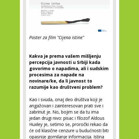
Poster za film "Cijena istine"
Kakva je prema vašem mišljenju
percepcija javnosti u Srbiji kada
govorimo o napadima, ali i sudskim
procesima za napade na
novinare/ke, da li javnost to
razumije kao društveni problem?
Kao i svuda, onaj deo društva koji je
angažovan i zainteresovan prati sve i
zabrinut je. No, bojim se da tu ima
jedan drugi nivo: pisac i filozof Aldous
Huxley je, setimo se, proročki rekao da
će od klasične cenzure u budućnosti biti
opasnije gomilanje informacija. Istina