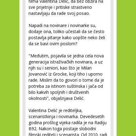
filma Valentina Delić, da bez obzira na
sve prijetnje i pritiske strastveno
nastavljaju da rade svoj posao.
Napadi na novinare i novinarke su,
dodaje ona, toliko učestali da se često
postavlja pitanje kako uopšte neko želi
da se bavi ovim poslom?
"Međutim, pojavila se jedna cela nova
generacija istraživačkih novinara, a uz
njih su i seniori, kao što je Milan
Jovanović iz Grocke, koji tiho i uporno
rade. Mislim da to govori o tome da je
potreba za istinom suštinska i jača od
bilo kakvih spoljnih i društvenih
okolnosti", objašnjava Delić.
Valentina Delić je rediteljka,
scenaristkinja i novinarka. Devedesetih
godina prošlog vijeka radila je na Radiju
B92. Nakon toga postaje slobodni
filmski reditelj i scenarista. Od 2010. radi