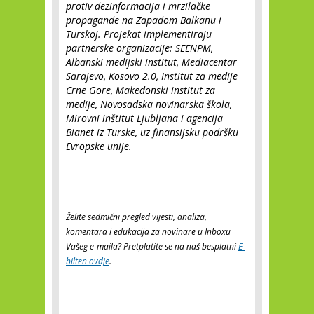
protiv dezinformacija i mrzilačke
propagande na Zapadom Balkanu i
Turskoj. Projekat implementiraju
partnerske organizacije: SEENPM,
Albanski medijski institut, Mediacentar
Sarajevo, Kosovo 2.0, Institut za medije
Crne Gore, Makedonski institut za
medije, Novosadska novinarska škola,
Mirovni inštitut Ljubljana i agencija
Bianet iz Turske, uz finansijsku podršku
Evropske unije.
___
Želite sedmični pregled vijesti, analiza,
komentara i edukacija za novinare u Inboxu
Vašeg e-maila? Pretplatite se na naš besplatni
E-
bilten ovdje
.