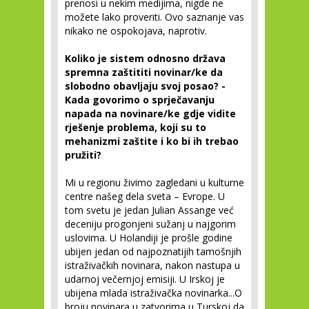
prenosi u nekim medijima, nigde ne
možete lako proveriti. Ovo saznanje vas
nikako ne ospokojava, naprotiv.
Koliko je sistem odnosno država
spremna zaštititi novinar/ke da
slobodno obavljaju svoj posao? -
Kada govorimo o sprječavanju
napada na novinare/ke gdje vidite
rješenje problema, koji su to
mehanizmi zaštite i ko bi ih trebao
pružiti?
Mi u regionu živimo zagledani u kulturne
centre našeg dela sveta – Evrope. U
tom svetu je jedan Julian Assange već
deceniju progonjeni sužanj u najgorim
uslovima. U Holandiji je prošle godine
ubijen jedan od najpoznatijih tamošnjih
istraživačkih novinara, nakon nastupa u
udarnoj večernjoj emisiji. U Irskoj je
ubijena mlada istraživačka novinarka...O
broju novinara u zatvorima u Turskoj da