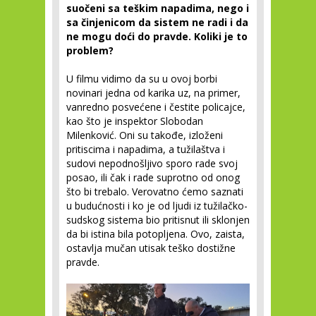
suočeni sa teškim napadima, nego i
sa činjenicom da sistem ne radi i da
ne mogu doći do pravde. Koliki je to
problem?
U filmu vidimo da su u ovoj borbi
novinari jedna od karika uz, na primer,
vanredno posvećene i čestite policajce,
kao što je inspektor Slobodan
Milenković. Oni su takođe, izloženi
pritiscima i napadima, a tužilaštva i
sudovi nepodnošljivo sporo rade svoj
posao, ili čak i rade suprotno od onog
što bi trebalo. Verovatno ćemo saznati
u budućnosti i ko je od ljudi iz tužilačko-
sudskog sistema bio pritisnut ili sklonjen
da bi istina bila potopljena. Ovo, zaista,
ostavlja mučan utisak teško dostižne
pravde.