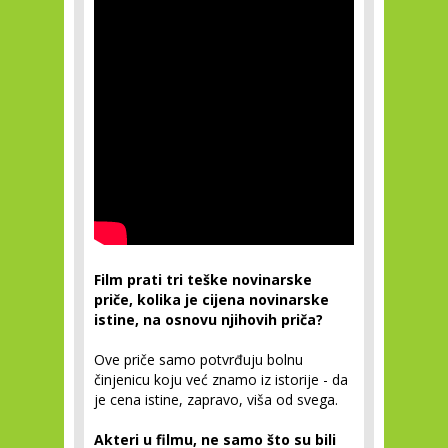
Film prati tri teške novinarske
priče, kolika je cijena novinarske
istine, na osnovu njihovih priča?
Ove priče samo potvrđuju bolnu
činjenicu koju već znamo iz istorije - da
je cena istine, zapravo, viša od svega.
Akteri u filmu, ne samo što su bili