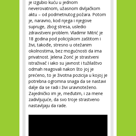
je izgubio kuću u jednom
neverovatnom, užasnom divljačkom
aktu – od podmetnutog požara. Potom
je, naravno, kod njega i njegove
supruge, zbog stresa, usledio
zdravstveni problem. Vladimir Mitrić je
18 godina pod policijskom zaštitom i
živi, takođe, stresno u otežanim
okolnostima, bez mogućnosti da ima
privatnost. Jelena Zorić je strastveni
istraživač i iako su javnost i tužilaštvo
odmah reagovali nakon što joj je
prećeno, to je životna pozicija u kojoj je
potrebna ogromna snaga da se nastavi
dalje da se radi i živi uravnoteženo.
Zajedničko im je, međutim, i za mene
zadivljujuće, da svo troje strastveno
nastavljaju da rade.