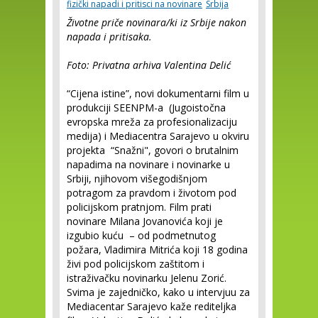
fizički napadi i pritisci na novinare
Srbija
Životne priče novinara/ki iz Srbije nakon
napada i pritisaka.
Foto: Privatna arhiva Valentina Delić
“Cijena istine”, novi dokumentarni film u
produkciji SEENPM-a (Jugoistočna
evropska mreža za profesionalizaciju
medija) i Mediacentra Sarajevo u okviru
projekta “Snažni", govori o brutalnim
napadima na novinare i novinarke u
Srbiji, njihovom višegodišnjom
potragom za pravdom i životom pod
policijskom pratnjom. Film prati
novinare Milana Jovanovića koji je
izgubio kuću – od podmetnutog
požara, Vladimira Mitrića koji 18 godina
živi pod policijskom zaštitom i
istraživačku novinarku Jelenu Zorić.
Svima je zajedničko, kako u intervjuu za
Mediacentar Sarajevo kaže rediteljka