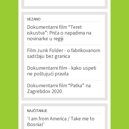
VEZANO
Dokumentarni film “Teret
iskustva”: Priča o napadima na
novinarke u regiji
Film Junk Folder - o fabrikovanom
sadržaju bez granica
Dokumentarni film - kako uspeti
ne poštujući pravila
Dokumentarni film “Patka” na
Zagrebdox 2020
NAJČITANIJE
'I am from America / Take me to
Bosnia!'