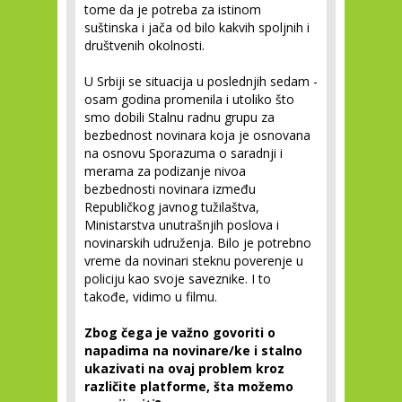
tome da je potreba za istinom
suštinska i jača od bilo kakvih spoljnih i
društvenih okolnosti.
U Srbiji se situacija u poslednjih sedam -
osam godina promenila i utoliko što
smo dobili Stalnu radnu grupu za
bezbednost novinara koja je osnovana
na osnovu Sporazuma o saradnji i
merama za podizanje nivoa
bezbednosti novinara između
Republičkog javnog tužilaštva,
Ministarstva unutrašnjih poslova i
novinarskih udruženja. Bilo je potrebno
vreme da novinari steknu poverenje u
policiju kao svoje saveznike. I to
takođe, vidimo u filmu.
Zbog čega je važno govoriti o
napadima na novinare/ke i stalno
ukazivati na ovaj problem kroz
različite platforme, šta možemo