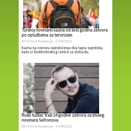
Turskoj novinarki kazna od šest godina zatvora
po optužbama za terorizam
MCOnline Redakcija
21/09/2022
Kazna na osnovu svjedočenja dva tajna svjedoka,
kažu iz Štokholmskog centra za slobodu.
Ruski tužilac traži 24 godine zatvora za bivšeg
novinara Safronova
MCOnline Redakcija
31/08/2022