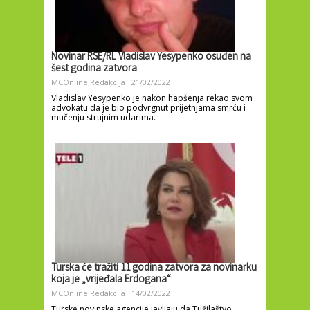
Novinar RSE/RL Vladislav Yesypenko osuđen na
šest godina zatvora
MCOnline Redakcija
21/02/2022
Vladislav Yesypenko je nakon hapšenja rekao svom
advokatu da je bio podvrgnut prijetnjama smrću i
mučenju strujnim udarima.
Turska će tražiti 11 godina zatvora za novinarku
koja je „vrijeđala Erdogana“
MCOnline Redakcija
14/02/2022
Turske novinske agencije javljaju da Tužilaštvo