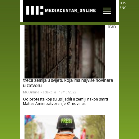
Skip to
BHS
main
ENG
content
Iran
-
treća zemlja u svijetu koja ima najviše novinara
u zatvoru
MCOnline Redakcija
18/10/2022
Od protesta koji su uslijedili u zemlji nakon smrti
Mahse Amini zatvoren je 31 novinar.