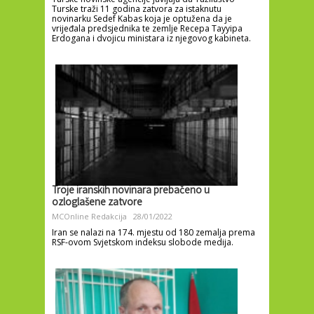
Turske traži 11 godina zatvora za istaknutu
novinarku Sedef Kabas koja je optužena da je
vrijeđala predsjednika te zemlje Recepa Tayyipa
Erdogana i dvojicu ministara iz njegovog kabineta.
Troje iranskih novinara prebačeno u
ozloglašene zatvore
MCOnline Redakcija
28/01/2022
Iran se nalazi na 174. mjestu od 180 zemalja prema
RSF-ovom Svjetskom indeksu slobode medija.