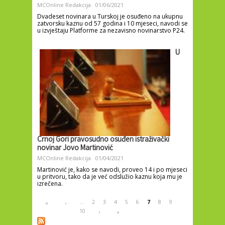
MCOnline Redakcija
01/06/2021
Dvadeset novinara u Turskoj je osuđeno na ukupnu
zatvorsku kaznu od 57 godina i 10 mjeseci, navodi se
u izvještaju Platforme za nezavisno novinarstvo P24.
U
Crnoj Gori pravosudno osuđen istraživački
novinar Jovo Martinović
MCOnline Redakcija
01/04/2021
Martinović je, kako se navodi, proveo 14 i po mjeseci
u pritvoru, tako da je već odslužio kaznu koja mu je
izrečena.
Pages
…
2
3
4
5
6
7
8
9
«
‹
10
›
»