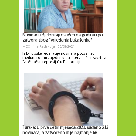
Novinar u Bjelorusiji osuđen na godinu i po
zatvora zbog “vrijeđanja Lukašenka”
MCOnline Redakcija
05/08/2021
Iz Evropske federacije novinara pozvali su
međunarodnu zajednicu da interveniše i zaustavi
“zločinačku represiju” u Bjelorusiji.
Turska: U prva četiri mjeseca 2021. suđeno 213
novinara, a zatvoreno ih je najmanje 68