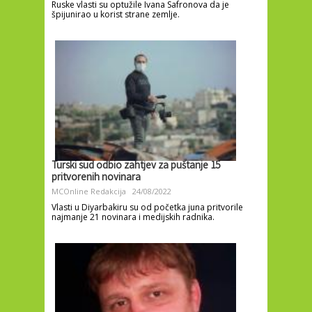
Ruske vlasti su optužile Ivana Safronova da je
špijunirao u korist strane zemlje.
Turski sud odbio zahtjev za puštanje 15
pritvorenih novinara
MCOnline Redakcija
24/08/2022
Vlasti u Diyarbakiru su od početka juna pritvorile
najmanje 21 novinara i medijskih radnika.