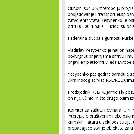
Okružni sud u Simferopolju progla
posjedovanje i transport eksplozi
zatvorenih vrata. Yesypenko je o
od 110.000 rubalja. Tužioci su od 
Federalna služba sigurnosti Ruske 
Vladislav Yesypenko je nakon hap
podvrgnut prijetnjama smrću i muč
prijavljen platformi Vijeća Evrope 
Yesypenko pet godina sarađuje 
ukrajinskog servisa RSE/RL „Krim.
Predsjednik RSE/RL Jamie Fly poz
on nije učinio “ništa drugo osim i
Komitet za zaštitu novinara (
CPJ
) 
intervjue o društvenim i ekološkim
krimskih Tatara u selu bez struje,
propadajuće stanje objekata za tr