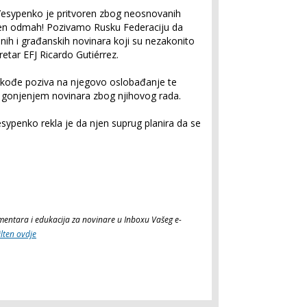
Yesypenko je pritvoren zbog neosnovanih
šten odmah! Pozivamo Rusku Federaciju da
nih i građanskih novinara koji su nezakonito
kretar EFJ Ricardo Gutiérrez.
takođe poziva na njegovo oslobađanje te
s gonjenjem novinara zbog njihovog rada.
ypenko rekla je da njen suprug planira da se
komentara i edukacija za novinare u Inboxu Vašeg e-
ilten ovdje