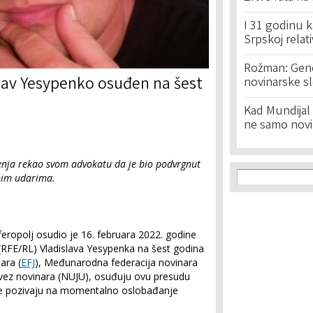
I 31 godinu k
Srpskoj relat
Rožman: Geno
lav Yesypenko osuđen na šest
novinarske s
Kad Mundijal 
ne samo novi
enja rekao svom advokatu da je bio podvrgnut
Search f
Search
jnim udarima.
ropolj osudio je 16. februara 2022. godine
(RFE/RL) Vladislava Yesypenka na šest godina
ara (
EFJ
), Međunarodna federacija novinara
 savez novinara (NUJU), osuđuju ovu presudu
 te pozivaju na momentalno oslobađanje