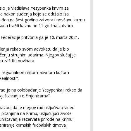
sio je Vladislava Yesypenka krivim za
va nakon suđenja koje se održalo iza
suđen na šest godina zatvora i novčanu kaznu
suda tražili kaznu od 11 godina zatvora.
Federacije pritvorila ga je 10. marta 2021.
šenja rekao svom advokatu da je bio
enju strujnim udarima. Njegov slučaj je
za zaštitu novinara.
sa regionalnom informativnom kućom
Realnosti“.
vao je na oslobađanje Yesypenka i rekao da
zvještavanja o činjenicama”.
navodi da je njegov rad uključivao video
 pitanjima na Krimu, uključujući živote
 uništavanje rezervata prirode na Krimu i
eniranje krimskih fudbalskih timova.