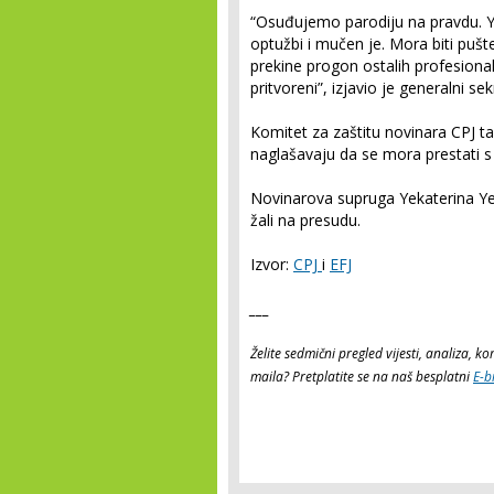
“Osuđujemo parodiju na pravdu. 
optužbi i mučen je. Mora biti pu
prekine progon ostalih profesional
pritvoreni”, izjavio je generalni se
Komitet za zaštitu novinara CPJ 
naglašavaju da se mora prestati 
Novinarova supruga Yekaterina Yes
žali na presudu.
Izvor:
CPJ
i
EFJ
___
Želite sedmični pregled vijesti, analiza, 
maila? Pretplatite se na naš besplatni
E-b