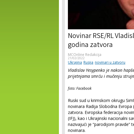
Novinar RSE/RL Vladis
godina zatvora
MCOnline Redakcija
21/02/2022
Ukrajina
Rusija
novinari u zatvoru
Vladislav Yesypenko je nakon hapš
prijetnjama smrću i mučenju stru
foto: Facebook
Ruski sud u krimskom okrugu Simfe
novinara Radija Slobodna Evropa 
zatvora. Evropska federacija novin
(IFJ), kao i Ukrajinski nacionalni
nazivajući je “parodijom pravde”
novinara.