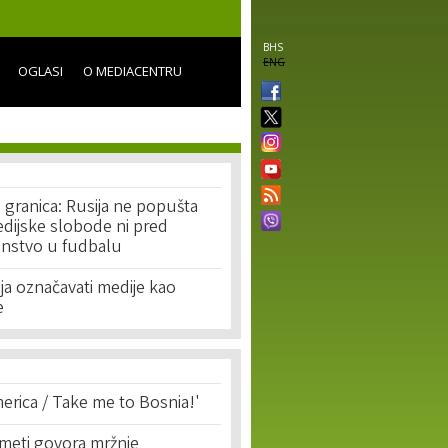
BHS
ENG
OGLASI
O MEDIACENTRU
 granica: Rusija ne popušta
edijske slobode ni pred
enstvo u fudbalu
lja označavati medije kao
e
erica / Take me to Bosnia!'
 meti govora mržnje