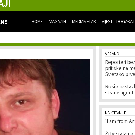
AJI
Skip to
main
content
HOME
MAGAZIN
MEDIAMETAR
VIJESTI I DOGAĐAJI
VEZANO
Reporteri bez
pritiske na m
Svjetsko prv
Rusija nastav
strane agent
NAJČITANIJE
'I am from Am
Žrtve rata na