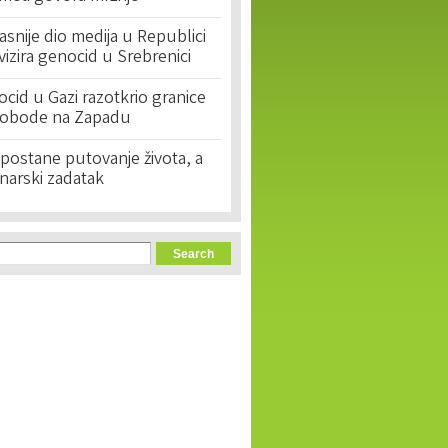
asnije dio medija u Republici
ivizira genocid u Srebrenici
cid u Gazi razotkrio granice
lobode na Zapadu
postane putovanje života, a
narski zadatak
orm