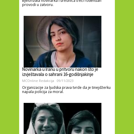
Bjeloruska novinarka i urednica treći rođendan
provodi u zatvoru.
Novinarka u Iranu u pritvoru nakon što je
izvještavala o sahrani 16-godišnjakinje
MCOnline Redakcija
09/11/2023
Organizacije za ljudska prava tvrde da je tinejdžerku
napala policija za moral.