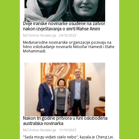
Dvije iranske novinarke osuđene na zatvor
nakon izvještavanja o smrti Mahse Amini
MCOnline Redakcija
24/10/2023
Međunarodne novinarske organizacije pozivaju na
hitno oslobađanje novinarki Niloofar Hamedi i Elahe
Mohammadi.
Nakon tri godine pritvora u Kini oslobođena
australska novinarka
MCOnline Redakcija
11/10/2023
"Sada mogu vidjeti cijelo nebo", kazala je Cheng Lei.