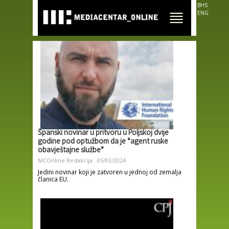
Skip to
BHS
main
ENG
content
Španski novinar u pritvoru u Poljskoj dvije
godine pod optužbom da je “agent ruske
obavještajne službe”
MCOnline Redakcija
05/03/2024
Jedini novinar koji je zatvoren u jednoj od zemalja
članica EU.