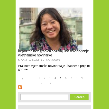
Reporteri bez granica pozivaju na oslobađanje
vijetnamske novinarke
MCOnline Redakcija
06/10/2023
Istaknuta vijetnamska novinarka je uhapšena prije tri
godine.
Pages
1
2
3
4
5
6
7
8
9
«
‹
›
»
Search form
Search