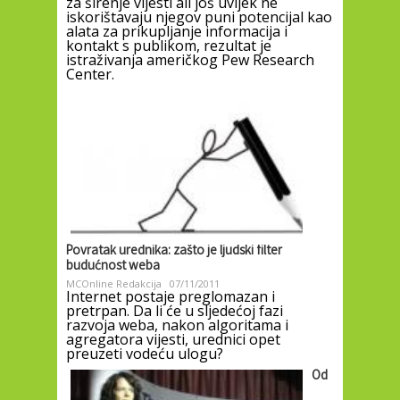
za širenje vijesti ali još uvijek ne
iskorištavaju njegov puni potencijal kao
alata za prikupljanje informacija i
kontakt s publikom, rezultat je
istraživanja američkog Pew Research
Center.
Povratak urednika: zašto je ljudski filter
budućnost weba
MCOnline Redakcija
07/11/2011
Internet postaje preglomazan i
pretrpan. Da li će u sljedećoj fazi
razvoja weba, nakon algoritama i
agregatora vijesti, urednici opet
preuzeti vodeću ulogu?
Od