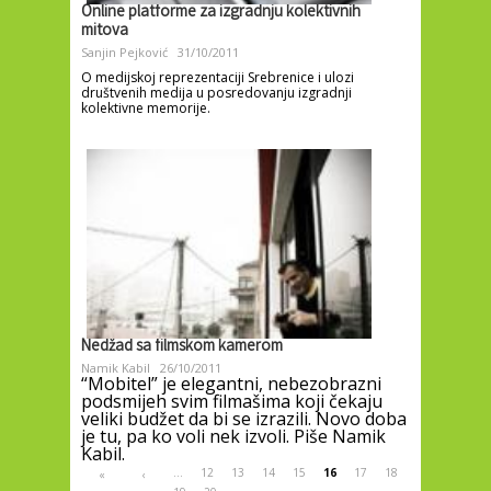
Online platforme za izgradnju kolektivnih
mitova
Sanjin Pejković
31/10/2011
O medijskoj reprezentaciji Srebrenice i ulozi
društvenih medija u posredovanju izgradnji
kolektivne memorije.
Nedžad sa filmskom kamerom
Namik Kabil
26/10/2011
“Mobitel” je elegantni, nebezobrazni
podsmijeh svim filmašima koji čekaju
veliki budžet da bi se izrazili. Novo doba
je tu, pa ko voli nek izvoli. Piše Namik
Kabil.
Pages
…
12
13
14
15
16
17
18
«
‹