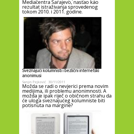
Mediacentra Sarajevo, nastao kao
rezultat istraživanja sprovedenog
tokom 2010. i 2011. godine.
Sveznajući kolumnisti i bezlični internetski
anonimusi
Sanjin Pejković
30/11/2011
Možda se radi o nevjerici prema novim
medijima, ili problemu anonimnosti. A
možda je ipak riječ o običnom strahu da
će uloga sveznajućeg kolumniste biti
potisnuta na margine?