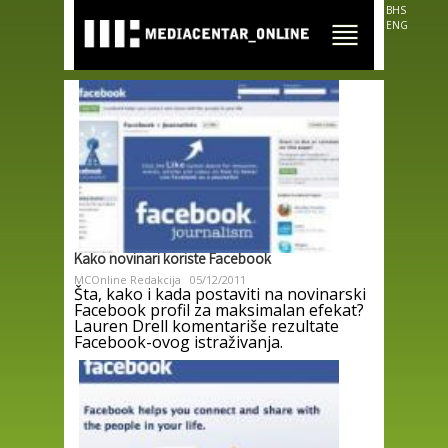
Skip to
BHS
main
ENG
content
Kako novinari koriste Facebook
MCOnline Redakcija
05/12/2011
Šta, kako i kada postaviti na novinarski
Facebook profil za maksimalan efekat?
Lauren Drell komentariše rezultate
Facebook-ovog istraživanja.