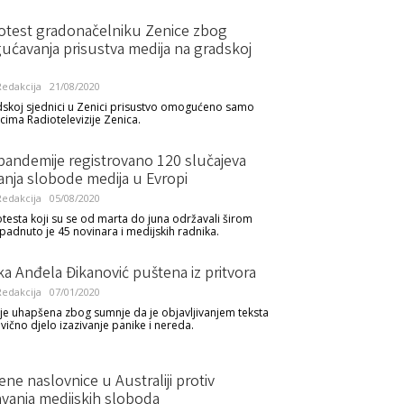
rotest gradonačelniku Zenice zbog
ćavanja prisustva medija na gradskoj
edakcija
21/08/2020
dskoj sjednici u Zenici prisustvo omogućeno samo
cima Radiotelevizije Zenica.
andemije registrovano 120 slučajeva
anja slobode medija u Evropi
edakcija
05/08/2020
esta koji su se od marta do juna održavali širom
padnuto je 45 novinara i medijskih radnika.
a Anđela Đikanović puštena iz pritvora
edakcija
07/01/2020
je uhapšena zbog sumnje da je objavljivanjem teksta
ivično djelo izazivanje panike i nereda.
ne naslovnice u Australiji protiv
avanja medijskih sloboda