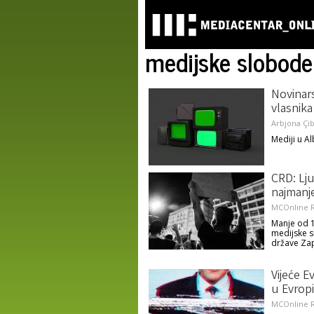
medijske slobode
Novinars
vlasnika
Arbjona Çi
Mediji u Al
CRD: Lj
najmanj
MCOnline R
Manje od 1
medijske s
države Zap
Vijeće E
u Evropi
MCOnline R