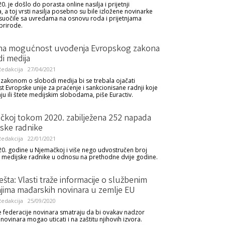
 je došlo do porasta online nasilja i prijetnji
 a toj vrsti nasilja posebno su bile izložene novinarke
 suočile sa uvredama na osnovu roda i prijetnjama
prirode.
ena mogućnost uvođenja Evropskog zakona
i medija
edakcija
27/04/2021
zakonom o slobodi medija bi se trebala ojačati
 Evropske unije za praćenje i sankcionisane radnji koje
ju ili štete medijskim slobodama, piše Euractiv.
čkoj tokom 2020. zabilježena 252 napada
jske radnike
edakcija
22/01/2021
. godine u Njemačkoj i više nego udvostručen broj
medijske radnike u odnosu na prethodne dvije godine.
ta: Vlasti traže informacije o službenim
jima mađarskih novinara u zemlje EU
edakcija
25/09/2020
e federacije novinara smatraju da bi ovakav nadzor
novinara mogao uticati i na zaštitu njihovih izvora.