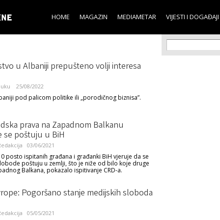
Skip to
main
HOME
MAGAZIN
MEDIAMETAR
VIJESTI I DOGAĐAJI
content
Search f
Search
tvo u Albaniji prepušteno volji interesa
buku
25/08/2022
baniji pod palicom politike ili „porodičnog biznisa”.
udska prava na Zapadnom Balkanu
e se poštuju u BiH
edakcija
03/06/2021
0 posto ispitanih građana i građanki BiH vjeruje da se
lobode poštuju u zemlji, što je niže od bilo koje druge
adnog Balkana, pokazalo ispitivanje CRD-a.
vrope: Pogoršano stanje medijskih sloboda
edakcija
05/05/2021