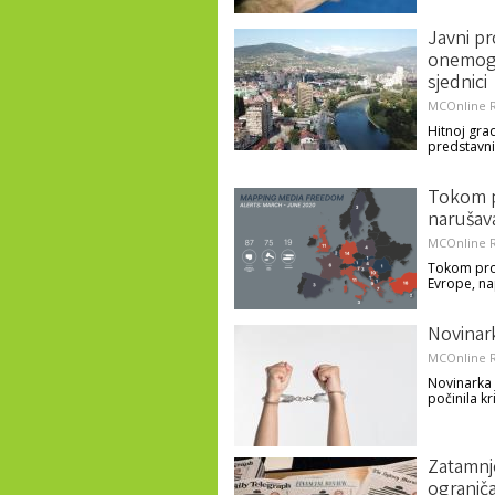
Javni p
onemogu
sjednici
MCOnline R
Hitnoj gra
predstavni
Tokom p
narušav
MCOnline R
Tokom prot
Evrope, na
Novinark
MCOnline R
Novinarka 
počinila kr
Zatamnje
ogranič