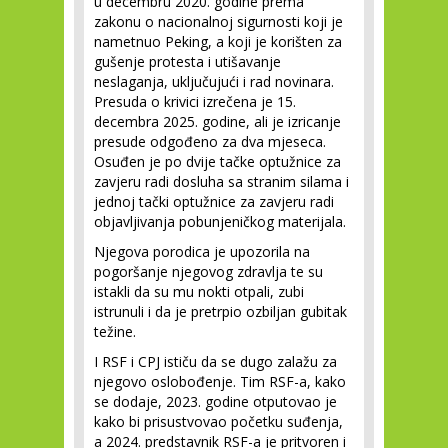
u decembru 2020. godine prema
zakonu o nacionalnoj sigurnosti koji je
nametnuo Peking, a koji je korišten za
gušenje protesta i utišavanje
neslaganja, uključujući i rad novinara.
Presuda o krivici izrečena je 15.
decembra 2025. godine, ali je izricanje
presude odgođeno za dva mjeseca.
Osuđen je po dvije tačke optužnice za
zavjeru radi dosluha sa stranim silama i
jednoj tački optužnice za zavjeru radi
objavljivanja pobunjeničkog materijala.
Njegova porodica je upozorila na
pogoršanje njegovog zdravlja te su
istakli da su mu nokti otpali, zubi
istrunuli i da je pretrpio ozbiljan gubitak
težine.
I RSF i CPJ ističu da se dugo zalažu za
njegovo oslobođenje. Tim RSF-a, kako
se dodaje, 2023. godine otputovao je
kako bi prisustvovao početku suđenja,
a 2024. predstavnik RSF-a je pritvoren i