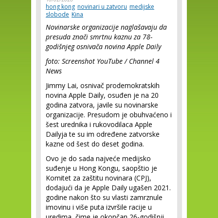
hong kong
novinari u zatvoru
medijske
slobode
Kina
Novinarske organizacije naglašavaju da
presuda znači smrtnu kaznu za 78-
godišnjeg osnivača novina Apple Daily
foto: Screenshot YouTube / Channel 4
News
Jimmy Lai, osnivač prodemokratskih
novina Apple Daily, osuđen je na 20
godina zatvora, javile su novinarske
organizacije. Presudom je obuhvaćeno i
šest urednika i rukovodilaca Apple
Dailyja te su im određene zatvorske
kazne od šest do deset godina.
Ovo je do sada najveće medijsko
suđenje u Hong Kongu, saopštio je
Komitet za zaštitu novinara (CPJ),
dodajući da je Apple Daily ugašen 2021.
godine nakon što su vlasti zamrznule
imovinu i više puta izvršile racije u
uredima, čime je okončan 26-godišnji