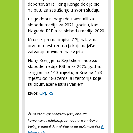
deportovan iz Hong Konga dok je bio
na putu za saslušanje u svom slučaju.
Lai je dobitni nagrade Gwen Ifill za
slobodu medija za 2021. godinu, kao i
Nagrade RSF-a za slobodu medija 2020.
Kina se, prema popisu CPJ, nalazi na
prvom mjestu zemalja koje najviše
zatvaraju novinare na svijetu.
Hong Kong je na Svjetskom indeksu
slobode medija RSF-a za 2025. godinu
rangiran na 140. mjestu, a Kina na 178.
mjestu od 180 zemalja i teritorija koje
su obuhvaćene istraživanjem.
Izvor:
CPJ
,
RSF
___
Želite sedmični pregled vijesti, analiza,
komentara i edukacija za novinare u inboxu
Vašeg e-maila? Pretplatite se na naš besplatni
E-
bilten ovdje
.