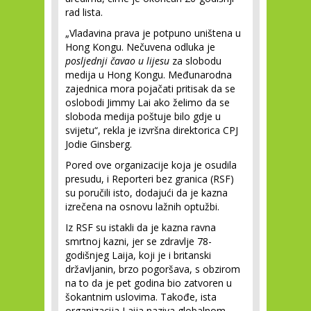
rad lista.
„Vladavina prava je potpuno uništena u
Hong Kongu. Nečuvena odluka je
posljednji čavao u lijesu
za slobodu
medija u Hong Kongu. Međunarodna
zajednica mora pojačati pritisak da se
oslobodi Jimmy Lai ako želimo da se
sloboda medija poštuje bilo gdje u
svijetu“, rekla je izvršna direktorica CPJ
Jodie Ginsberg.
Pored ove organizacije koja je osudila
presudu, i Reporteri bez granica (RSF)
su poručili isto, dodajući da je kazna
izrečena na osnovu lažnih optužbi.
Iz RSF su istakli da je kazna ravna
smrtnoj kazni, jer se zdravlje 78-
godišnjeg Laija, koji je i britanski
državljanin, brzo pogoršava, s obzirom
na to da je pet godina bio zatvoren u
šokantnim uslovima. Takođe, ista
organizacija Laija naziva globalnom