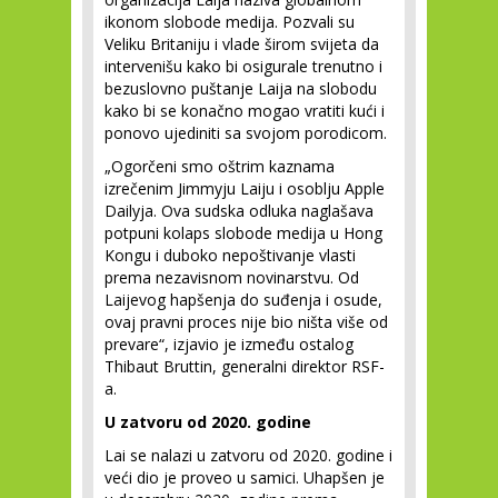
ikonom slobode medija. Pozvali su
Veliku Britaniju i vlade širom svijeta da
intervenišu kako bi osigurale trenutno i
bezuslovno puštanje Laija na slobodu
kako bi se konačno mogao vratiti kući i
ponovo ujediniti sa svojom porodicom.
„Ogorčeni smo oštrim kaznama
izrečenim Jimmyju Laiju i osoblju Apple
Dailyja. Ova sudska odluka naglašava
potpuni kolaps slobode medija u Hong
Kongu i duboko nepoštivanje vlasti
prema nezavisnom novinarstvu. Od
Laijevog hapšenja do suđenja i osude,
ovaj pravni proces nije bio ništa više od
prevare“, izjavio je između ostalog
Thibaut Bruttin, generalni direktor RSF-
a.
U zatvoru od 2020. godine
Lai se nalazi u zatvoru od 2020. godine i
veći dio je proveo u samici. Uhapšen je