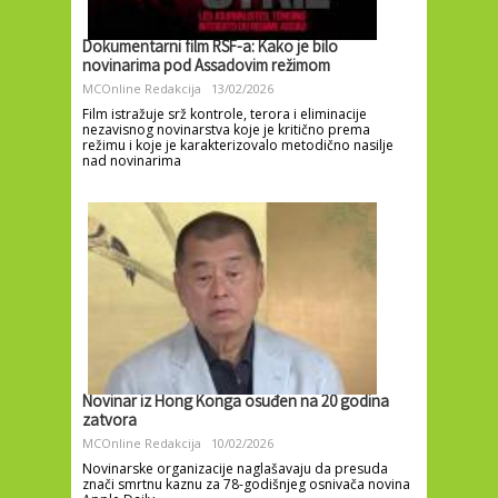
Dokumentarni film RSF-a: Kako je bilo
novinarima pod Assadovim režimom
MCOnline Redakcija
13/02/2026
Film istražuje srž kontrole, terora i eliminacije
nezavisnog novinarstva koje je kritično prema
režimu i koje je karakterizovalo metodično nasilje
nad novinarima
Novinar iz Hong Konga osuđen na 20 godina
zatvora
MCOnline Redakcija
10/02/2026
Novinarske organizacije naglašavaju da presuda
znači smrtnu kaznu za 78-godišnjeg osnivača novina