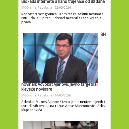
Blokada interneta u Iranu traje više od 80 dana
MCOnline Redakcija
22/05/2026
Reporteri bez granica i Komitet za zaštitu novinara
ističu da je u pitanju dosad nezabilježeno kršenje
prava
BH
novinari: Advokat Ajanović javno targetira i
kleveće novinare
MCOnline Redakcija
14/05/2026
Advokat Mirnes Ajanović iznio je niz neutemeljenih i
uvredljivih tvrdnji na račun Anise Mahmutović i Adisa
Mujdanovića