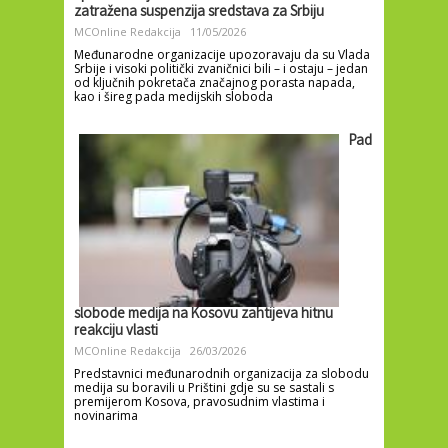
zatražena suspenzija sredstava za Srbiju
MCOnline Redakcija
11/05/2026
Međunarodne organizacije upozoravaju da su Vlada
Srbije i visoki politički zvaničnici bili – i ostaju – jedan
od ključnih pokretača značajnog porasta napada,
kao i šireg pada medijskih sloboda
Pad
slobode medija na Kosovu zahtijeva hitnu
reakciju vlasti
MCOnline Redakcija
26/03/2026
Predstavnici međunarodnih organizacija za slobodu
medija su boravili u Prištini gdje su se sastali s
premijerom Kosova, pravosudnim vlastima i
novinarima