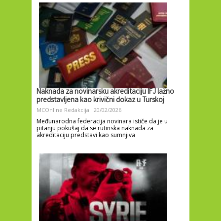
Naknada za novinarsku akreditaciju IFJ lažno
predstavljena kao krivični dokaz u Turskoj
MCOnline Redakcija
20/02/2026
Međunarodna federacija novinara ističe da je u
pitanju pokušaj da se rutinska naknada za
akreditaciju predstavi kao sumnjiva