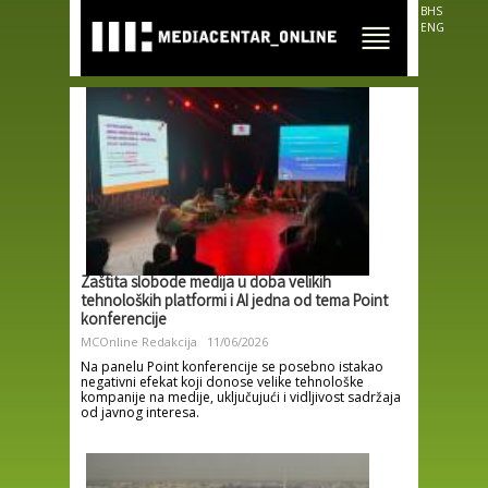
Skip to
BHS
main
ENG
content
Zaštita slobode medija u doba velikih
tehnoloških platformi i AI jedna od tema Point
konferencije
MCOnline Redakcija
11/06/2026
Na panelu Point konferencije se posebno istakao
negativni efekat koji donose velike tehnološke
kompanije na medije, uključujući i vidljivost sadržaja
od javnog interesa.