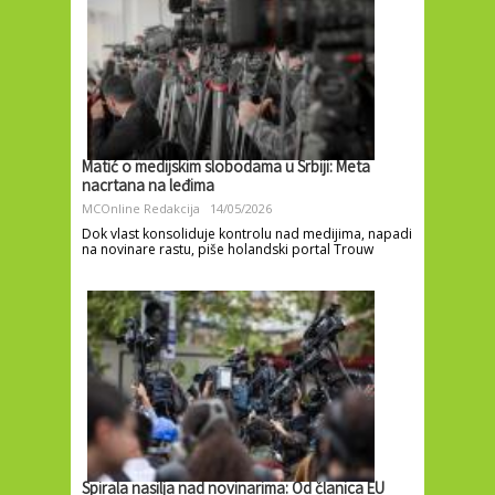
Matić o medijskim slobodama u Srbiji: Meta
nacrtana na leđima
MCOnline Redakcija
14/05/2026
Dok vlast konsoliduje kontrolu nad medijima, napadi
na novinare rastu, piše holandski portal Trouw
Spirala nasilja nad novinarima: Od članica EU