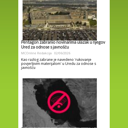
Pentagon zabranio novinarima ulazak u njegov
Ured za odnose s javnošću
MCOnline Redakcija
02/06/2026
Kao razlog zabrane je navedeno 'rukovanje
povjerljivim materijalom' u Uredu za odnose s
javnošću