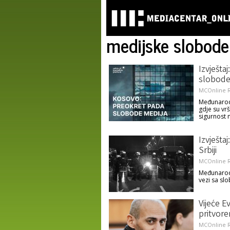
medijske slobode
Izvještaj
slobode
MCOnline R
Međunarodn
gdje su vr
sigurnost 
Izvješta
Srbiji
MCOnline R
Međunarodn
vezi sa sl
Vijeće E
pritvor
MCOnline R