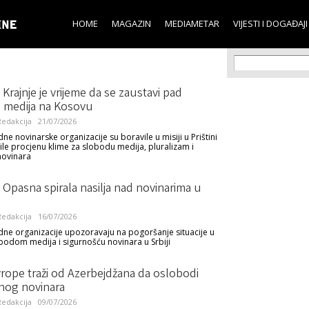
Skip to
main
HOME
MAGAZIN
MEDIAMETAR
VIJESTI I DOGAĐAJI
content
Search f
Search
: Krajnje je vrijeme da se zaustavi pad
 medija na Kosovu
edakcija
21/07/2026
e novinarske organizacije su boravile u misiji u Prištini
šile procjenu klime za slobodu medija, pluralizam i
novinara
j: Opasna spirala nasilja nad novinarima u
edakcija
16/07/2026
e organizacije upozoravaju na pogoršanje situacije u
obodom medija i sigurnošću novinara u Srbiji
vrope traži od Azerbejdžana da oslobodi
enog novinara
edakcija
09/07/2026