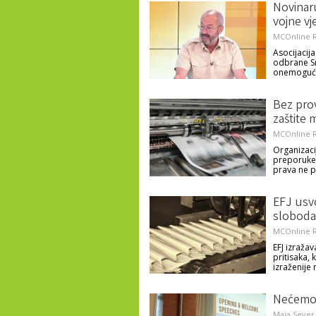
Novinar
vojne vj
MCOnline R
Asocijacij
odbrane Sr
onemoguće
Bez pro
zaštite 
MCOnline R
Organizaci
preporuke 
prava ne 
EFJ usvo
sloboda 
MCOnline R
EFJ izražav
pritisaka, 
izraženije 
Nećemo 
Maja Sever