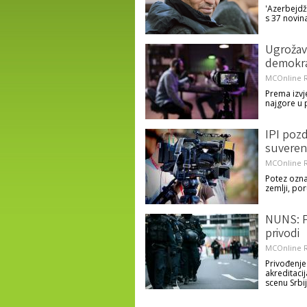
'Azerbejdž
s 37 novina
Ugrožava
demokra
MCOnline R
Prema izvje
najgore u p
IPI pozd
suveren
MCOnline R
Potez ozna
zemlji, po
NUNS: Po
privodi
MCOnline R
Privođenje
akreditacij
scenu Srbi