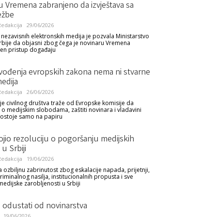
u Vremena zabranjeno da izvještava sa
ežbe
edakcija
29/06/2026
a nezavisnih elektronskih medija je pozvala Ministarstvo
bije da objasni zbog čega je novinaru Vremena
n pristup događaju
vođenja evropskih zakona nema ni stvarne
medija
edakcija
26/06/2026
je civilnog društva traže od Evropske komisije da
o medijskim slobodama, zaštiti novinara i vladavini
postoje samo na papiru
jio rezoluciju o pogoršanju medijskih
u Srbiji
edakcija
19/06/2026
a ozbiljnu zabrinutost zbog eskalacije napada, prijetnji,
kriminalnog nasilja, institucionalnih propusta i sve
medijske zarobljenosti u Srbiji
odustati od novinarstva
19/06/2026