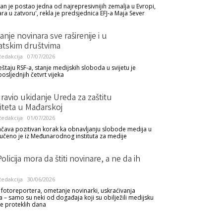
an je postao jedna od najrepresivnijih zemalja u Evropi,
ra u zatvoru', rekla je predsjednica EFJ-a Maja Sever
nje novinara sve raširenije i u
tskim društvima
edakcija
07/07/2026
štaju RSF-a, stanje medijskih sloboda u svijetu je
osljednjih četvrt vijeka
ravio ukidanje Ureda za zaštitu
iteta u Mađarskoj
edakcija
01/07/2026
čava pozitivan korak ka obnavljanju slobode medija u
ručeno je iz Međunarodnog instituta za medije
licija mora da štiti novinare, a ne da ih
edakcija
30/06/2026
 fotoreportera, ometanje novinarki, uskraćivanja
a – samo su neki od događaja koji su obilježili medijsku
je proteklih dana