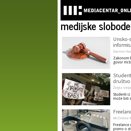
medijske slobode
Unsko-s
informis
Darmin Had
Zakonom bi
govor mržn
Studenti 
društvo
Željko Velj
Studenti i
može biti
Freelanc
MCOnline R
Freelance 
pismo o st