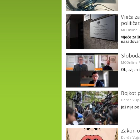
Vijeća z
političa
MCOnline R
Vijeće za 
nazadovanj
Sloboda 
MCOnline R
Objavljen 
Bojkot p
Đorđe Vuja
Još nije p
Zakon o
Đorđe Vuja