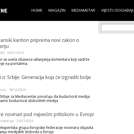
Skip to
main
HOME
MAGAZIN
MEDIAMETAR
VIJESTI I DOGAĐAJI
content
Search f
Search
anski kanton priprema novi zakon o
anju
žić
06/01/2025
 se uvela obaveza uklanjanja komentara koji sadrže
je na portalima.
iz Srbije: Generacija koja će izgraditi bolje
ković
18/12/2024
z Srbije za Mediacentar poručuju da budućnost medija
 samo budućnost slobodnih medija
e novinari pod najvećim pritiskom u Evropi
edakcija
25/07/2024
ekspertska grupa Evropske federacije novinara objavila
anju medijskih sloboda u Evropi