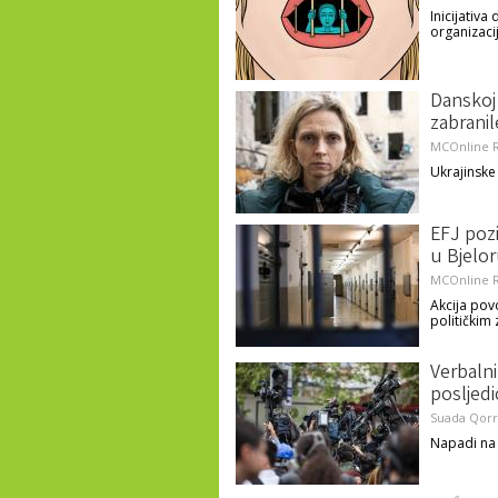
Inicijativa
organizacij
Danskoj 
zabranil
MCOnline R
Ukrajinske
EFJ pozi
u Bjeloru
MCOnline R
Akcija pov
političkim
Verbalni
posljedi
Suada Qorr
Napadi na n
«