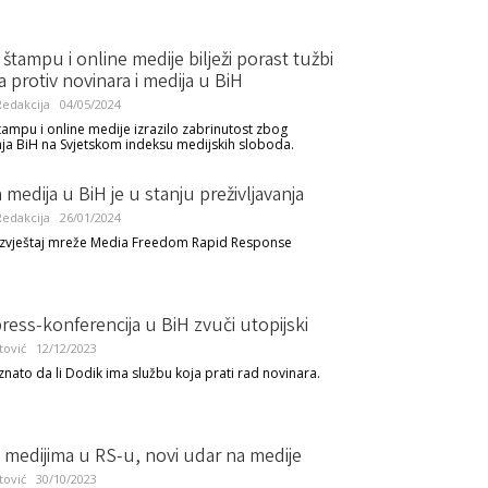
a štampu i online medije bilježi porast tužbi
ra protiv novinara i medija u BiH
edakcija
04/05/2024
štampu i online medije izrazilo zabrinutost zbog
a BiH na Svjetskom indeksu medijskih sloboda.
medija u BiH je u stanju preživljavanja
edakcija
26/01/2024
izvještaj mreže Media Freedom Rapid Response
ress-konferencija u BiH zvuči utopijski
tović
12/12/2023
oznato da li Dodik ima službu koja prati rad novinara.
 medijima u RS-u, novi udar na medije
tović
30/10/2023