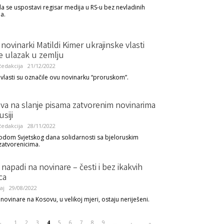
 da se uspostavi regisar medija u RS-u bez nevladinih
a.
novinarki Matildi Kimer ukrajinske vlasti
e ulazak u zemlju
edakcija
21/12/2022
 vlasti su označile ovu novinarku “proruskom”.
va na slanje pisama zatvorenim novinarima
siji
edakcija
28/11/2022
odom Svjetskog dana solidarnosti sa bjeloruskim
 zatvorenicima.
 napadi na novinare – česti i bez ikakvih
ca
aj
29/08/2022
ovinare na Kosovu, u velikoj mjeri, ostaju neriješeni.
1
2
3
4
5
6
7
8
9
…
‹
›
»