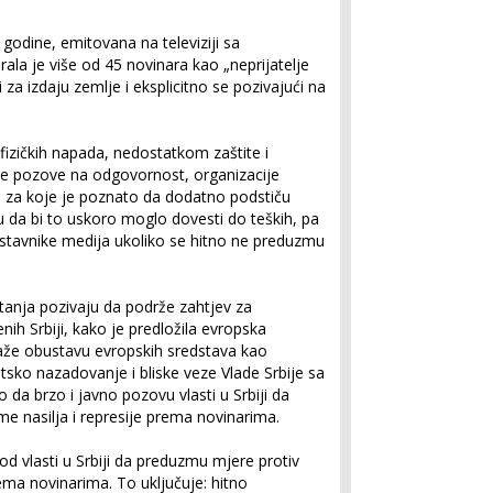
godine, emitovana na televiziji sa
ala je više od 45 novinara kao „neprijatelje
za izdaju zemlje i eksplicitno se pozivajući na
fizičkih napada, nedostatkom zaštite i
e pozove na odgovornost, organizacije
 za koje je poznato da dodatno podstiču
u da bi to uskoro moglo dovesti do teških, pa
stavnike medija ukoliko se hitno ne preduzmu
itanja pozivaju da podrže zahtjev za
ih Srbiji, kako je predložila evropska
aže obustavu evropskih sredstava kao
sko nazadovanje i bliske veze Vlade Srbije sa
 da brzo i javno pozovu vlasti u Srbiji da
e nasilja i represije prema novinarima.
 od vlasti u Srbiji da preduzmu mjere protiv
rema novinarima. To uključuje: hitno