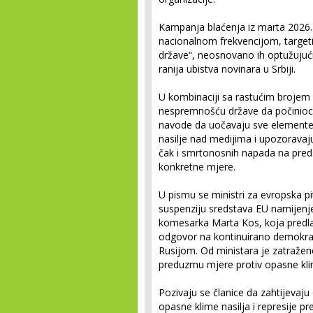
Kampanja blaćenja iz marta 2026. 
nacionalnom frekvencijom, targetir
države“, neosnovano ih optužujući 
ranija ubistva novinara u Srbiji.
U kombinaciji sa rastućim brojem 
nespremnošću države da počinioc
navode da uočavaju sve elemente
nasilje nad medijima i upozoravaj
čak i smrtonosnih napada na pred
konkretne mjere.
U pismu se ministri za evropska p
suspenziju sredstava EU namijenjen
komesarka Marta Kos, koja predl
odgovor na kontinuirano demokrat
Rusijom. Od ministara je zatraženo
preduzmu mjere protiv opasne klim
Pozivaju se članice da zahtijevaju
opasne klime nasilja i represije p