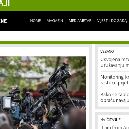
AJI
Skip to
main
content
HOME
MAGAZIN
MEDIAMETAR
VIJESTI I DOGAĐAJI
VEZANO
Usvojena rezo
urušavanju me
Monitoring kr
rastuće prije
Kako se tabloid
obračunavaju
NAJČITANIJE
'I am from Am