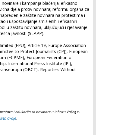
 novinare i kampanja blaćenja; efikasno
ivična djela protiv novinara; reformu organa za
napređenje zaštite novinara na protestima i
o i uspostavljanje smislenih i efikasnih
bolju zaštitu novinara, uključujući i rješavanje
češća javnosti (SLAPP).
limited (FPU), Article 19, Europe Association
mittee to Protect Journalists (CPJ), European
dom (ECPMF), European Federation of
ip, International Press Institute (IPI),
Transeuropa (OBCT), Reporters Without
komentara i edukacija za novinare u inboxu Vašeg e-
ilten ovdje
.