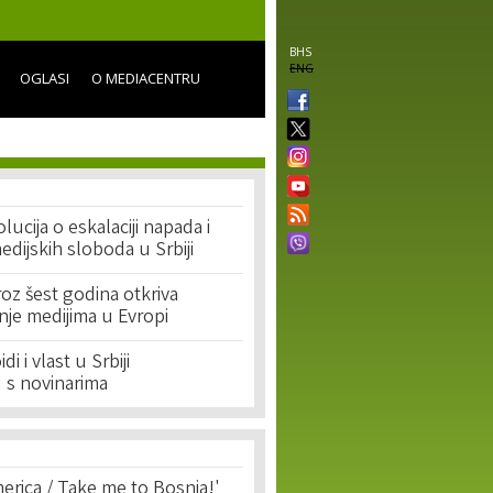
BHS
ENG
OGLASI
O MEDIACENTRU
lucija o eskalaciji napada i
dijskih sloboda u Srbiji
oz šest godina otkriva
tnje medijima u Evropi
i i vlast u Srbiji
 s novinarima
erica / Take me to Bosnia!'