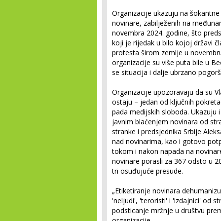
Organizacije ukazuju na šokantne b
novinare, zabilježenih na međun
novembra 2024. godine, što predst
koji je rijedak u bilo kojoj državi čl
protesta širom zemlje u novembru 
organizacije su više puta bile u 
se situacija i dalje ubrzano pogor
Organizacije upozoravaju da su Vlada 
ostaju – jedan od ključnih pokret
pada medijskih sloboda. Ukazuju
javnim blaćenjem novinara od stra
stranke i predsjednika Srbije Aleks
nad novinarima, kao i gotovo potp
tokom i nakon napada na novinare. 
novinare porasli za 367 odsto u 2
tri osuđujuće presude.
„Etiketiranje novinara dehumanizuju
'neljudi', 'teroristi' i 'izdajnici' od
podsticanje mržnje u društvu pre
organizacije.