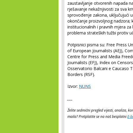
zaustavljanje otvorenih napada na
rješavanje nekažnjivosti za sva kr
sprovođenje zakona, uključujući u
okončanje proizvoljnog nadzora; ka
institucionalnih i pravnih mjera za 
problema strateških tužbi protiv u
Potpisnici pisma su: Free Press Un
of European Journalists (AEJ), Com
Centre for Press and Media Free
Journalists (EFJ), Index on Censorsh
Osservatorio Balcani e Caucaso 
Borders (RSF).
Izvor:
NUNS
___
Želite sedmični pregled vijesti, analiza, 
maila? Pretplatite se na naš besplatni
E-b