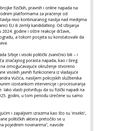
rojke fizičkih, pravnih i online napada na
arodnim platformama za praćenje od
avlja nivo kontinuiranog nasilja nad medijima
anici EU ili zemlji kandidatkinji. Od izbijanja
2024. godine i oštre reakcije države,
Beogradu, a tokom posjeta su konstatovale da
šava.
Srbije i visoki politički zvaničnici bili – i
ača značajnog porasta napada, kao i šireg
 i na omogućavajuće okruženje stvoreno
ne visokih javnih funkcionera iz vladajuće
andra Vučića, nasiljem policijskih službenika
unim izostankom intervencije i procesuiranja
Iako vlasti potvrđuju da su fizički napadi na
025. godini, u tom periodu izrečene su samo
ćim i zapaljivim izrazima kao što su 'insekti',
 strane političkih aktera pretočilo se u
ma pojedinim novinarima“, navode