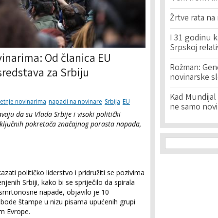
Žrtve rata na
I 31 godinu k
Srpskoj relat
vinarima: Od članica EU
Rožman: Geno
sredstava za Srbiju
novinarske s
Kad Mundijal 
jetnje novinarima
napadi na novinare
Srbija
EU
ne samo novi
ju da su Vlada Srbije i visoki politički
od ključnih pokretača značajnog porasta napada,
Search f
Search
ati političko liderstvo i pridružiti se pozivima
enih Srbiji, kako bi se spriječilo da spirala
 smrtonosne napade, objavilo je 10
slobode štampe u nizu pisama upućenih grupi
om Evrope.