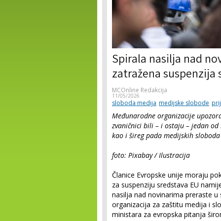
Spirala nasilja nad no
zatražena suspenzija 
MCOnline Redakcija
11/05/2026
sloboda medija
medijske slobode
pri
Međunarodne organizacije upozorava
zvaničnici bili – i ostaju – jedan 
kao i šireg pada medijskih sloboda
foto: Pixabay / Ilustracija
Članice Evropske unije moraju pokaz
za suspenziju sredstava EU namijenj
nasilja nad novinarima preraste u
organizacija za zaštitu medija i 
ministara za evropska pitanja šir