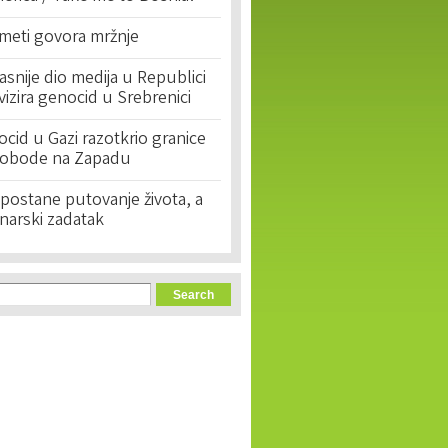
 meti govora mržnje
asnije dio medija u Republici
ivizira genocid u Srebrenici
cid u Gazi razotkrio granice
lobode na Zapadu
postane putovanje života, a
narski zadatak
orm