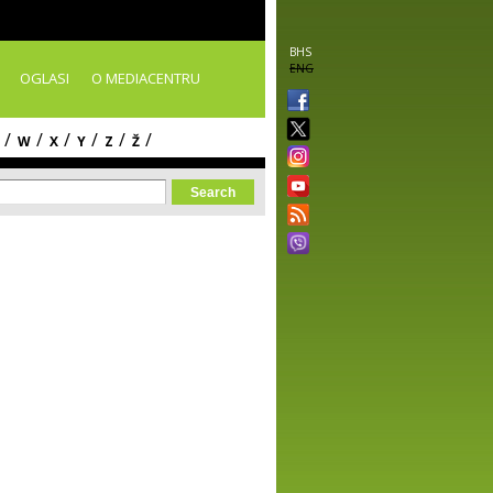
BHS
ENG
OGLASI
O MEDIACENTRU
/
/
/
/
/
/
W
X
Y
Z
Ž
orm