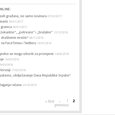
NLINE:
 svih građana, ne samo novinara
07/02/2017
inarki
30/01/2017
 granica
06/01/2017
„šokantno“, „potresno“ i „brutalno“
12/12/2016
o društvene mreže?
08/11/2016
 na FaceTimeu i Twitteru
16/07/2016
 zajedno se mogu izboriti za promjene
14/06/2016
ije
16/03/2016
09/03/2016
lorusiji
17/02/2016
neustavno, obilježavanje Dana Republike Srpske?
olaganja računa
23/10/2015
1
2
« first
‹
previous