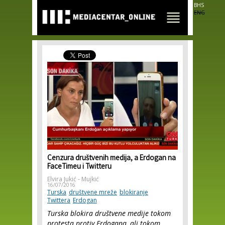
Skip to
BHS
main
ENG
content
Cenzura društvenih medija, a Erdogan na
FaceTimeu i Twitteru
Elvira Jukić - Mujkić
16/07/2016
Turska
društvene mreže
blokiranje
Twittera
Erdogan
Turska blokira društvene medije tokom
protesta protiv Erdogana, ali tokom