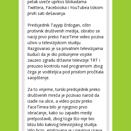
petak uveče uprkos blokadama
Twittera, Facebooka i YouTubea tokom
prvih sati dešavanja.
Predsjednik Tayyip Erdogan, oštri
protivnik društvenih medija, obratio se
naciji prvo preko FaceTime video poziva
uživo u televizijskom studiju.
Razgovarao je sa privatnim televizijama
budući da je dio pobunjene vojske
zauzeo zgradu državne televizije TRT i
preuzeo kontrolu nad programom zbog
čega je voditeljica pod prisilom pročitala
saopštenje.
Za to vrijeme, turski predsjednik preko
društvenih mreža je pozivao narod da
izađe na ulice, a video poziv preko
FaceTimea bilo je njegovo prvo
obraćanje, kako su zapadni mediji
pretpostavili, zbog toga što nije bio
blizu bilo kakvog televizijskog studija.
Vrlo brzo, emitovana je i njegova izjava