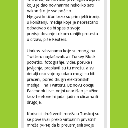
koju je dao novinarima nekoliko sati
nakon što je sve počelo.
Njegovi kritičari brzo su primijetili ironiju
u korištenju medija koje je neprestano
odbacivao da bi spasio svoje
predsjedovanje tokom ranijih protesta
u državi, piše Reuters.
Uprkos zabranama koje su mnogi na
Twitteru naglašavali, a i Turkey Block
potvrdio, fotografije, videi, poruke i
javljanja, preplavili su tu mrežu, a svi
detalji oko vojnog udara mogli su biti
praćeni, pored drugih elektronskih
medija, i na Twitteru. Uz novu opciju
Facebook Live, vojni udar išao je uživo
kroz telefone hiljada ljudi na ulicama ili
drugdje.
Korisnici društvenih mreža u Turskoj su
se povezivali preko virtualnih privatnih
mreža (VPN) da bi preusmjerili svoje