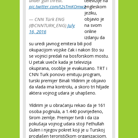
under gun threat.
televizije na
pic.twitter.com/t2sTmKOmw2
engleskom
jeziku,
— CNN Türk ENG
objavio je
(@CNNTURK_ENG)
July
na svom
16, 2016
online
izdanju da
su uredi javnog emitera bili pod
okupacijom vojske čak i nakon što su
se vojnici predali na bosforskom mostu.
U petak uveče kada je televizija
okupirana, osoblje je evakuisano. TRT i
CNN Turk ponovo emituju program,
turski premijer Binali Yildirim je objavio
da vlada ima kontrolu, a skoro tri hiljade
aktera vojnog udara je uhapšeno.
Yildirim je u obraćanju rekao da je 161
osoba poginula, a 1.440 povrijeđeno,
širom zemlje. Premijer tvrdi i da iza
pokušaja vojnog udara stoji Fethullah
Gulen i njegov pokret koji je u Turskoj
proglašen terorističkom organizacijom.