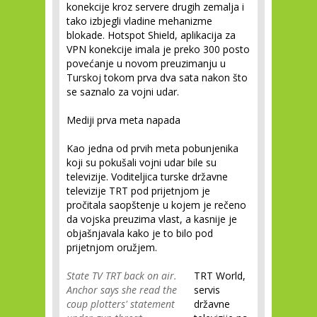
konekcije kroz servere drugih zemalja i
tako izbjegli vladine mehanizme
blokade. Hotspot Shield, aplikacija za
VPN konekcije imala je preko 300 posto
povećanje u novom preuzimanju u
Turskoj tokom prva dva sata nakon što
se saznalo za vojni udar.
Mediji prva meta napada
Kao jedna od prvih meta pobunjenika
koji su pokušali vojni udar bile su
televizije. Voditeljica turske državne
televizije TRT pod prijetnjom je
pročitala saopštenje u kojem je rečeno
da vojska preuzima vlast, a kasnije je
objašnjavala kako je to bilo pod
prijetnjom oružjem.
State TV TRT back on air.
TRT World,
Anchor says she read the
servis
coup plotters' statement
državne