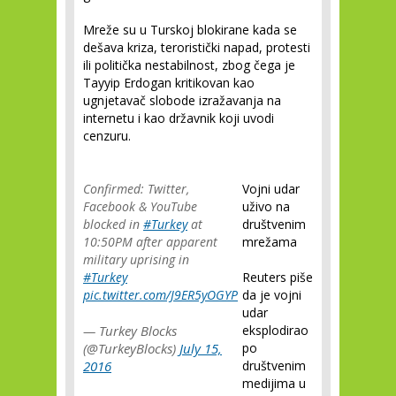
Mreže su u Turskoj blokirane kada se
dešava kriza, teroristički napad, protesti
ili politička nestabilnost, zbog čega je
Tayyip Erdogan kritikovan kao
ugnjetavač slobode izražavanja na
internetu i kao državnik koji uvodi
cenzuru.
Confirmed: Twitter,
Vojni udar
Facebook & YouTube
uživo na
blocked in
#Turkey
at
društvenim
10:50PM after apparent
mrežama
military uprising in
#Turkey
Reuters piše
pic.twitter.com/J9ER5yOGYP
da je vojni
udar
— Turkey Blocks
eksplodirao
(@TurkeyBlocks)
July 15,
po
2016
društvenim
medijima u