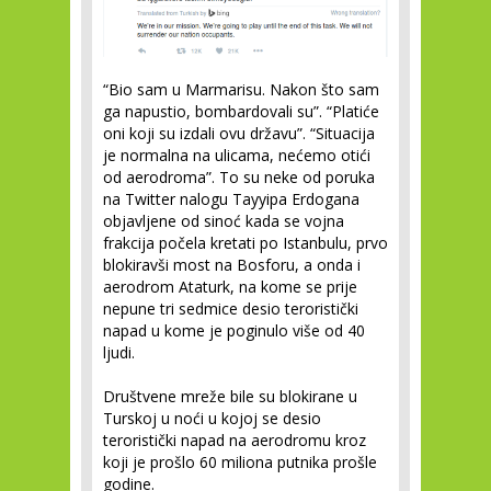
“Bio sam u Marmarisu. Nakon što sam
ga napustio, bombardovali su”. “Platiće
oni koji su izdali ovu državu”. “Situacija
je normalna na ulicama, nećemo otići
od aerodroma”. To su neke od poruka
na Twitter nalogu Tayyipa Erdogana
objavljene od sinoć kada se vojna
frakcija počela kretati po Istanbulu, prvo
blokiravši most na Bosforu, a onda i
aerodrom Ataturk, na kome se prije
nepune tri sedmice desio teroristički
napad u kome je poginulo više od 40
ljudi.
Društvene mreže bile su blokirane u
Turskoj u noći u kojoj se desio
teroristički napad na aerodromu kroz
koji je prošlo 60 miliona putnika prošle
godine.